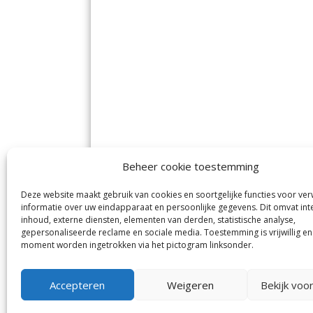
Beheer cookie toestemming
Deze website maakt gebruik van cookies en soortgelijke functies voor ve
De Nieuwe Meerbode
Aal
informatie over uw eindapparaat en persoonlijke gegevens. Dit omvat int
Visserstraat 10
en
inhoud, externe diensten, elementen van derden, statistische analyse,
1431 GJ Aalsmeer
De 
0297-341900
gepersonaliseerde reclame en sociale media. Toestemming is vrijwillig en
Mij
info@meerbode.nl
moment worden ingetrokken via het pictogram linksonder.
Vro
Ba
Uit
Accepteren
Weigeren
Bekijk voo