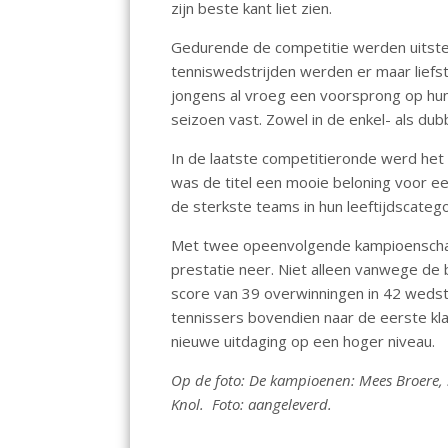
zijn beste kant liet zien.
o
p
k
p
Gedurende de competitie werden uitste
tenniswedstrijden werden er maar liefs
jongens al vroeg een voorsprong op hun
seizoen vast. Zowel in de enkel- als du
In de laatste competitieronde werd het
was de titel een mooie beloning voor ee
de sterkste teams in hun leeftijdscateg
Met twee opeenvolgende kampioenschap
prestatie neer. Niet alleen vanwege de
score van 39 overwinningen in 42 wedstr
tennissers bovendien naar de eerste k
nieuwe uitdaging op een hoger niveau.
Op de foto: De kampioenen: Mees Broere, 
Knol. Foto: aangeleverd.