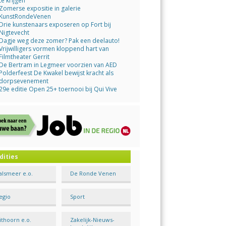
te krijgen
Zomerse expositie in galerie
KunstRondeVenen
Drie kunstenaars exposeren op Fort bij
Nigtevecht
Dagje weg deze zomer? Pak een deelauto!
Vrijwilligers vormen kloppend hart van
Filmtheater Gerrit
De Bertram in Legmeer voorzien van AED
Polderfeest De Kwakel bewijst kracht als
dorpsevenement
29e editie Open 25+ toernooi bij Qui Vive
dities
alsmeer e.o.
De Ronde Venen
egio
Sport
ithoorn e.o.
Zakelijk-Nieuws-