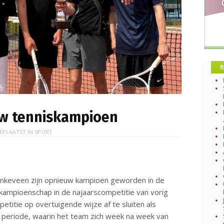
R
uw tenniskampioen
EPLAATST IN
SPORT
inkeveen zijn opnieuw kampioen geworden in de
 kampioenschap in de najaarscompetitie van vorig
petitie op overtuigende wijze af te sluiten als
periode, waarin het team zich week na week van