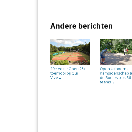
Andere berichten
29e editie Open 25+
Open Uithoorns
toernooi bij Qui
Kampioenschap J
Vive
de Boules trok 36
→
teams
→