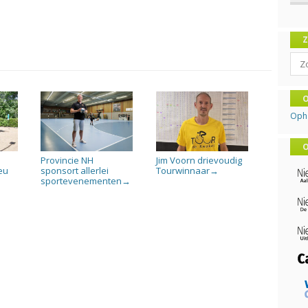
Sear
O
Oph
O
Provincie NH
Jim Voorn drievoudig
eu
sponsort allerlei
Tourwinnaar
→
sportevenementen
→