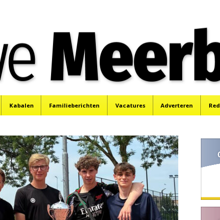
e
Mijdrecht, Uithoorn en De Kwakel.
Kabalen
Familieberichten
Vacatures
Adverteren
Red