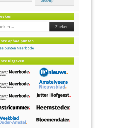
Landelijk
Zoeken
ch
nze ophaalpunten
aalpunten Meerbode
nze uitgaven