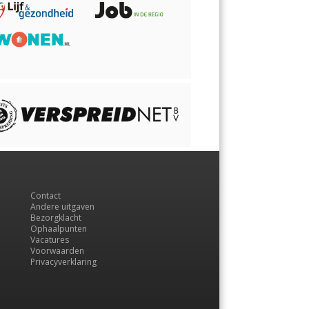
Contact
Andere uitgaven
Bezorgklacht
Ophaalpunten
Vacatures
Voorwaarden
Privacyverklaring