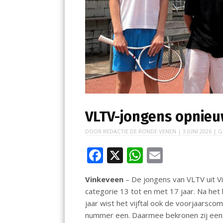
VLTV-jongens opnie
DOOR
REDACTIE DE RONDE VENEN
|
3 JUNI 2026
| G
F
X
W
E
ac
h
m
Vinkeveen
– De jongens van VLTV uit V
e
at
ai
categorie 13 tot en met 17 jaar. Na het
b
s
l
jaar wist het vijftal ook de voorjaarscom
o
A
nummer een. Daarmee bekronen zij een 