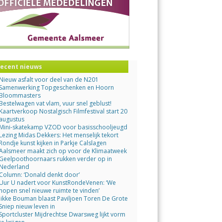
ecent nieuws
Nieuw asfalt voor deel van de N201
Samenwerking Topgeschenken en Hoorn
Bloommasters
Bestelwagen vat vlam, vuur snel geblust!
Kaartverkoop Nostalgisch Filmfestival start 20
augustus
Mini-skatekamp VZOD voor basisschooljeugd
Lezing Midas Dekkers: Het menselijk tekort
Rondje kunst kijken in Parkje Calslagen
Aalsmeer maakt zich op voor de Klimaatweek
Geelpoothoornaars rukken verder op in
Nederland
Column: ‘Donald denkt door’
Uur U nadert voor KunstRondeVenen: ‘We
hopen snel nieuwe ruimte te vinden’
Jikke Bouman blaast Paviljoen Toren De Grote
Sniep nieuw leven in
Sportcluster Mijdrechtse Dwarsweg lijkt vorm