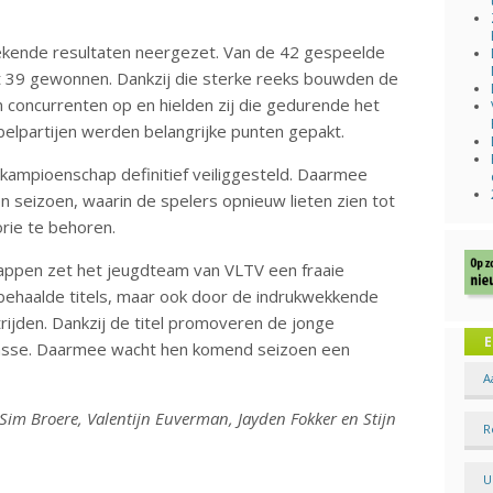
kende resultaten neergezet. Van de 42 gespeelde
t 39 gewonnen. Dankzij die sterke reeks bouwden de
 concurrenten op en hielden zij die gedurende het
bbelpartijen werden belangrijke punten gepakt.
 kampioenschap definitief veiliggesteld. Daarmee
n seizoen, waarin de spelers opnieuw lieten zien tot
orie te behoren.
pen zet het jeugdteam van VLTV een fraaie
 behaalde titels, maar ook door de indrukwekkende
ijden. Dankzij de titel promoveren de jonge
E
lasse. Daarmee wacht hen komend seizoen een
A
Sim Broere, Valentijn Euverman, Jayden Fokker en Stijn
R
U