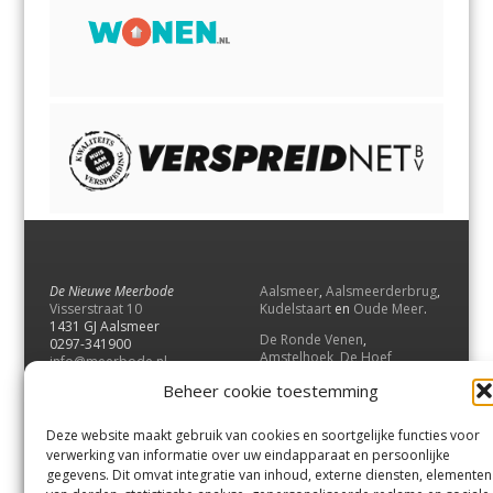
De Nieuwe Meerbode
Aalsmeer
,
Aalsmeerderbrug
,
Visserstraat 10
Kudelstaart
en
Oude Meer
.
1431 GJ Aalsmeer
De Ronde Venen
,
0297-341900
Amstelhoek
,
De Hoef
,
info@meerbode.nl
Mijdrecht
,
Wilnis
,
Vinkeveen
,
Beheer cookie toestemming
Vrouwenakker
,
Waverveen
,
Abcoude
en
Baambrugge
.
Deze website maakt gebruik van cookies en soortgelijke functies voor
Uithoorn
en
De Kwakel
.
verwerking van informatie over uw eindapparaat en persoonlijke
gegevens. Dit omvat integratie van inhoud, externe diensten, elementen