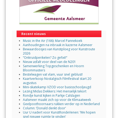
Recent nieuws
Music in the Air (166): Marcel Pannekoek
Aanhoudingen na inbraak in kazerne Aalsmeer
Bewaardoosjes van Kunstploeg voor Kunstroute
2026
“Onkruidperikelen? Zo gefixt!”
Nieuw asfalt voor deel van de N201
Samenwerking Topgeschenken en Hoorn
Bloommasters
Bestelwagen vat vlam, vuur snel geblust!
Kaartverkoop Nostalgisch Filmfestival start 20
augustus
Mini-skatekamp VZOD voor basisschooljeugd
Lezing Midas Dekkers: Het menselijk tekort
Rondje kunst kijken in Parkje Calslagen
Aalsmeer maakt zich op voor de Klimaatweek
Geelpoothoornaars rukken verder op in Nederland
Column: ‘Donald denkt door’
Uur U nadert voor KunstRondeVenen: ‘We hopen
snel nieuwe ruimte te vinden’