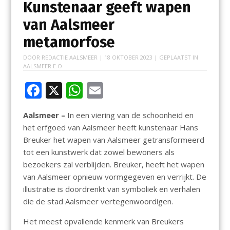
Kunstenaar geeft wapen
van Aalsmeer
metamorfose
DOOR
REDACTIE AALSMEER
|
18 OKTOBER 2023
| GEPLAATST IN
AALSMEER E.O.
F
X
W
E
ac
h
m
Aalsmeer –
In een viering van de schoonheid en
e
at
ai
het erfgoed van Aalsmeer heeft kunstenaar Hans
b
s
l
Breuker het wapen van Aalsmeer getransformeerd
o
A
tot een kunstwerk dat zowel bewoners als
bezoekers zal verblijden. Breuker, heeft het wapen
o
p
van Aalsmeer opnieuw vormgegeven en verrijkt. De
k
p
illustratie is doordrenkt van symboliek en verhalen
die de stad Aalsmeer vertegenwoordigen.
Het meest opvallende kenmerk van Breukers