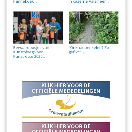
Pannekoek
in kazerne Aalsmeer
→
→
Bewaardoosjes van
“Onkruidperikelen? Zo
Kunstploeg voor
gefixt!”
→
Kunstroute 2026
→