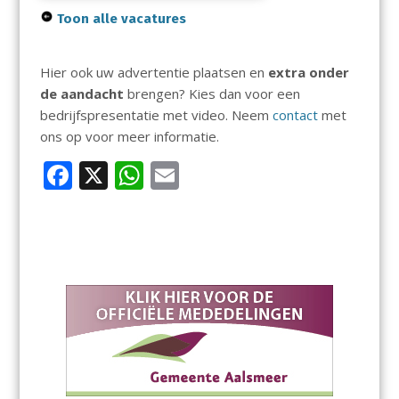
Toon alle vacatures
Hier ook uw advertentie plaatsen en
extra onder
de aandacht
brengen? Kies dan voor een
bedrijfspresentatie met video. Neem
contact
met
ons op voor meer informatie.
F
X
W
E
ac
h
m
e
at
ai
b
s
l
o
A
o
p
k
p