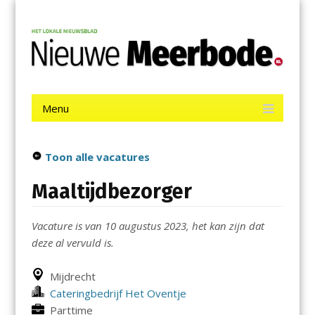
Menu
Skip
Nieuwe Meerbode
to
content
Het laatste nieuws uit Aalsmeer, De Ronde Venen, Mijdrecht,
Uithoorn en De Kwakel.
Menu
Skip
to
content
Toon alle vacatures
Maaltijdbezorger
Vacature is van 10 augustus 2023, het kan zijn dat
deze al vervuld is.
Mijdrecht
Cateringbedrijf Het Oventje
Parttime