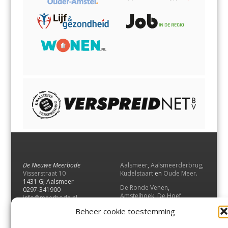
De Nieuwe Meerbode
Aalsmeer
,
Aalsmeerderbrug
,
Visserstraat 10
Kudelstaart
en
Oude Meer
.
1431 GJ Aalsmeer
De Ronde Venen
,
0297-341900
Amstelhoek
,
De Hoef
,
info@meerbode.nl
Mijdrecht
,
Wilnis
,
Vinkeveen
,
Beheer cookie toestemming
Vrouwenakker
,
Waverveen
,
Abcoude
en
Baambrugge
.