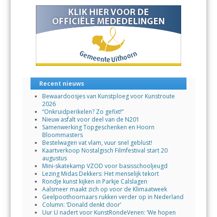
Recent nieuws
Bewaardoosjes van Kunstploeg voor Kunstroute
2026
“Onkruidperikelen? Zo gefixt!”
Nieuw asfalt voor deel van de N201
Samenwerking Topgeschenken en Hoorn
Bloommasters
Bestelwagen vat vlam, vuur snel geblust!
Kaartverkoop Nostalgisch Filmfestival start 20
augustus
Mini-skatekamp VZOD voor basisschooljeugd
Lezing Midas Dekkers: Het menselijk tekort
Rondje kunst kijken in Parkje Calslagen
Aalsmeer maakt zich op voor de Klimaatweek
Geelpoothoornaars rukken verder op in Nederland
Column: ‘Donald denkt door’
Uur U nadert voor KunstRondeVenen: ‘We hopen