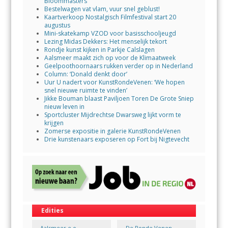
Bloommasters
Bestelwagen vat vlam, vuur snel geblust!
Kaartverkoop Nostalgisch Filmfestival start 20
augustus
Mini-skatekamp VZOD voor basisschooljeugd
Lezing Midas Dekkers: Het menselijk tekort
Rondje kunst kijken in Parkje Calslagen
Aalsmeer maakt zich op voor de Klimaatweek
Geelpoothoornaars rukken verder op in Nederland
Column: ‘Donald denkt door’
Uur U nadert voor KunstRondeVenen: ‘We hopen
snel nieuwe ruimte te vinden’
Jikke Bouman blaast Paviljoen Toren De Grote Sniep
nieuw leven in
Sportcluster Mijdrechtse Dwarsweg lijkt vorm te
krijgen
Zomerse expositie in galerie KunstRondeVenen
Drie kunstenaars exposeren op Fort bij Nigtevecht
Edities
Aalsmeer e.o.
De Ronde Venen