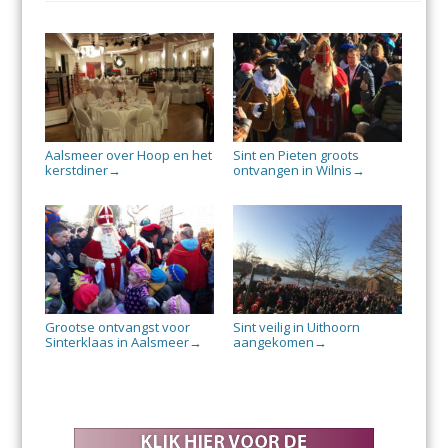
Aalsmeer over Hoop en het
Sint en Pieten groots
kerstdiner
ontvangen in Wilnis
→
→
Grootse ontvangst voor
Sint veilig in Uithoorn
Sinterklaas in Aalsmeer
aangekomen
→
→