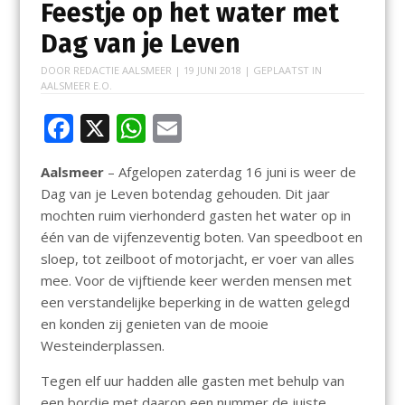
Feestje op het water met
Dag van je Leven
DOOR
REDACTIE AALSMEER
|
19 JUNI 2018
| GEPLAATST IN
AALSMEER E.O.
F
X
W
E
ac
h
m
Aalsmeer
– Afgelopen zaterdag 16 juni is weer de
e
at
ai
Dag van je Leven botendag gehouden. Dit jaar
b
s
l
mochten ruim vierhonderd gasten het water op in
o
A
één van de vijfenzeventig boten. Van speedboot en
sloep, tot zeilboot of motorjacht, er voer van alles
o
p
mee. Voor de vijftiende keer werden mensen met
k
p
een verstandelijke beperking in de watten gelegd
en konden zij genieten van de mooie
Westeinderplassen.
Tegen elf uur hadden alle gasten met behulp van
een bordje met daarop een nummer de juiste