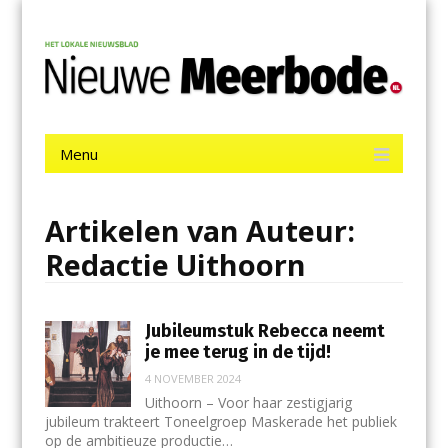
Menu
Skip
Nieuwe Meerbode
to
content
Het laatste nieuws uit Aalsmeer, De Ronde Venen, Mijdrecht,
Uithoorn en De Kwakel.
Menu
Skip
to
content
Artikelen van Auteur:
Redactie Uithoorn
Jubileumstuk Rebecca neemt
je mee terug in de tijd!
4 NOVEMBER 2024
Uithoorn – Voor haar zestigjarig
jubileum trakteert Toneelgroep Maskerade het publiek
op de ambitieuze productie…