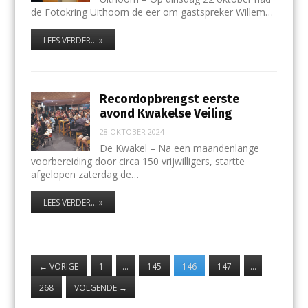
de Fotokring Uithoorn de eer om gastspreker Willem…
LEES VERDER... »
Recordopbrengst eerste
avond Kwakelse Veiling
28 OKTOBER 2024
De Kwakel – Na een maandenlange
voorbereiding door circa 150 vrijwilligers, startte
afgelopen zaterdag de…
LEES VERDER... »
←
VORIGE
1
…
145
146
147
…
268
VOLGENDE
→