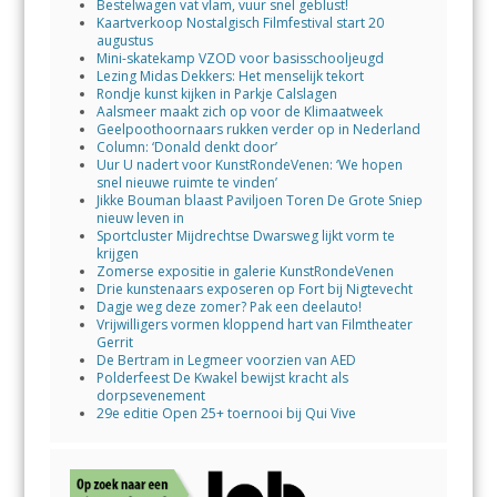
Bestelwagen vat vlam, vuur snel geblust!
Kaartverkoop Nostalgisch Filmfestival start 20
augustus
Mini-skatekamp VZOD voor basisschooljeugd
Lezing Midas Dekkers: Het menselijk tekort
Rondje kunst kijken in Parkje Calslagen
Aalsmeer maakt zich op voor de Klimaatweek
Geelpoothoornaars rukken verder op in Nederland
Column: ‘Donald denkt door’
Uur U nadert voor KunstRondeVenen: ‘We hopen
snel nieuwe ruimte te vinden’
Jikke Bouman blaast Paviljoen Toren De Grote Sniep
nieuw leven in
Sportcluster Mijdrechtse Dwarsweg lijkt vorm te
krijgen
Zomerse expositie in galerie KunstRondeVenen
Drie kunstenaars exposeren op Fort bij Nigtevecht
Dagje weg deze zomer? Pak een deelauto!
Vrijwilligers vormen kloppend hart van Filmtheater
Gerrit
De Bertram in Legmeer voorzien van AED
Polderfeest De Kwakel bewijst kracht als
dorpsevenement
29e editie Open 25+ toernooi bij Qui Vive