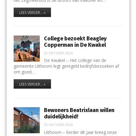
het Legmeerbos is de droom van inwoner en…
LEES VERDER... »
College bezoekt Beagley
Copperman in De Kwakel
29 OKTOBER 2024
De Kwakel – Het college van de
gemeente Uithoorn legt geregeld bedrijfsbezoeken af
om goed…
LEES VERDER... »
Bewoners Beatrixlaan willen
duidelijkheid!
29 OKTOBER 2024
Uithoorn – Eerder dit jaar kreeg onze