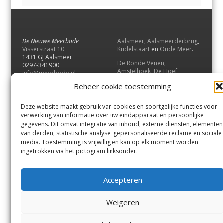
De Nieuwe Meerbode
Aalsmeer
,
Aalsmeerderbrug
,
Visserstraat 10
Kudelstaart
en
Oude Meer
.
1431 GJ Aalsmeer
De Ronde Venen
,
0297-341900
Amstelhoek
,
De Hoef
,
info@meerbode.nl
Mijdrecht
,
Wilnis
,
Vinkeveen
,
Beheer cookie toestemming
Vrouwenakker
,
Waverveen
,
Abcoude
en
Baambrugge
.
Deze website maakt gebruik van cookies en soortgelijke functies voor
Uithoorn
en
De Kwakel
.
verwerking van informatie over uw eindapparaat en persoonlijke
gegevens. Dit omvat integratie van inhoud, externe diensten, elementen
van derden, statistische analyse, gepersonaliseerde reclame en sociale
Contact
media. Toestemming is vrijwillig en kan op elk moment worden
Andere uitgaven
ingetrokken via het pictogram linksonder.
Bezorgklacht
Ophaalpunten
Vacatures
Voorwaarden
Accepteren
Privacyverklaring
Weigeren
© GOUW Uitgevers B.V.