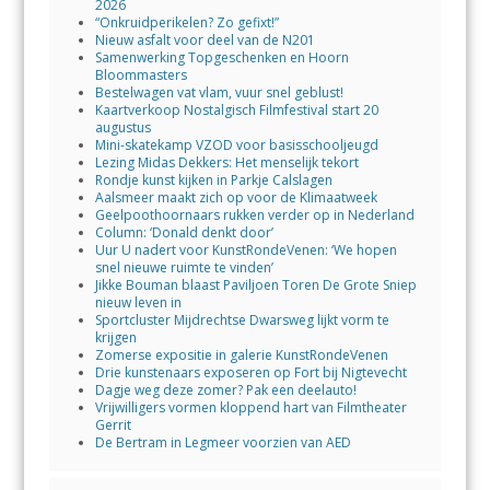
2026
“Onkruidperikelen? Zo gefixt!”
Nieuw asfalt voor deel van de N201
Samenwerking Topgeschenken en Hoorn
Bloommasters
Bestelwagen vat vlam, vuur snel geblust!
Kaartverkoop Nostalgisch Filmfestival start 20
augustus
Mini-skatekamp VZOD voor basisschooljeugd
Lezing Midas Dekkers: Het menselijk tekort
Rondje kunst kijken in Parkje Calslagen
Aalsmeer maakt zich op voor de Klimaatweek
Geelpoothoornaars rukken verder op in Nederland
Column: ‘Donald denkt door’
Uur U nadert voor KunstRondeVenen: ‘We hopen
snel nieuwe ruimte te vinden’
Jikke Bouman blaast Paviljoen Toren De Grote Sniep
nieuw leven in
Sportcluster Mijdrechtse Dwarsweg lijkt vorm te
krijgen
Zomerse expositie in galerie KunstRondeVenen
Drie kunstenaars exposeren op Fort bij Nigtevecht
Dagje weg deze zomer? Pak een deelauto!
Vrijwilligers vormen kloppend hart van Filmtheater
Gerrit
De Bertram in Legmeer voorzien van AED