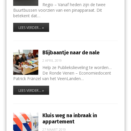
Regio – Vanaf heden zijn de twee
Buurtbussen voorzien van een pinapparaat. Dit
betekent dat…
LEES VERDER... »
Blijbaantje naar de finale
2 APRIL 2019
Help ze Publiekslieveling te worden…
De Ronde Venen – Economiedocent
Patrick Fränzel van het VeenLanden…
LEES VERDER... »
Kluis weg na inbraak in
appartement
27 MAART 2019