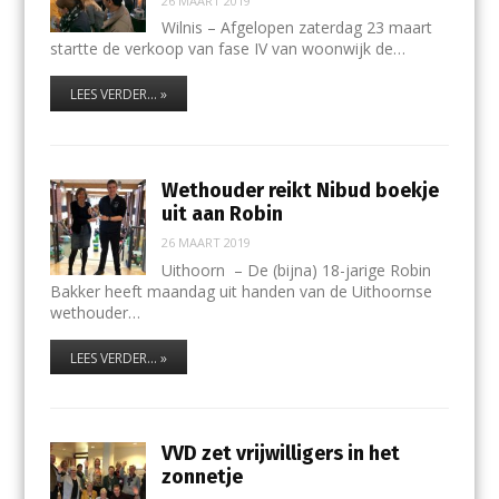
26 MAART 2019
Wilnis – Afgelopen zaterdag 23 maart
startte de verkoop van fase IV van woonwijk de…
LEES VERDER... »
Wethouder reikt Nibud boekje
uit aan Robin
26 MAART 2019
Uithoorn – De (bijna) 18-jarige Robin
Bakker heeft maandag uit handen van de Uithoornse
wethouder…
LEES VERDER... »
VVD zet vrijwilligers in het
zonnetje