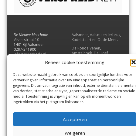
De Nieuwe Meerbode
Aalsmeer
,
Aalsmeerderbrug
,
Visserstraat 10
Kudelstaart
en
Oude Meer
.
1431 GJ Aalsmeer
De Ronde Venen
,
0297-341900
Amstelhoek
,
De Hoef
,
info@meerbode.nl
Mijdrecht
,
Wilnis
,
Vinkeveen
,
Beheer cookie toestemming
Vrouwenakker
,
Waverveen
,
Abcoude
en
Baambrugge
.
Deze website maakt gebruik van cookies en soortgelijke functies voor
Uithoorn
en
De Kwakel
.
verwerking van informatie over uw eindapparaat en persoonlijke
gegevens. Dit omvat integratie van inhoud, externe diensten, elementen
van derden, statistische analyse, gepersonaliseerde reclame en sociale
Contact
media. Toestemming is vrijwillig en kan op elk moment worden
Andere uitgaven
ingetrokken via het pictogram linksonder.
Bezorgklacht
Ophaalpunten
Vacatures
Voorwaarden
Accepteren
Privacyverklaring
Weigeren