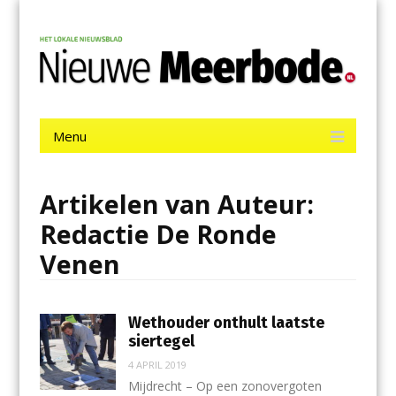
Menu
Skip
Nieuwe Meerbode
to
content
Het laatste nieuws uit Aalsmeer, De Ronde Venen, Mijdrecht,
Uithoorn en De Kwakel.
Menu
Skip
to
content
Artikelen van Auteur:
Redactie De Ronde
Venen
Wethouder onthult laatste
siertegel
4 APRIL 2019
Mijdrecht – Op een zonovergoten