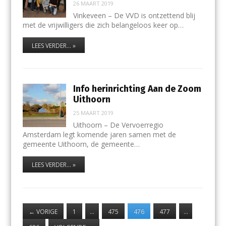
26 MAART 2019
Vinkeveen – De VVD is ontzettend blij
met de vrijwilligers die zich belangeloos keer op…
LEES VERDER... »
Info herinrichting Aan de Zoom
Uithoorn
25 MAART 2019
Uithoorn – De Vervoerregio
Amsterdam legt komende jaren samen met de
gemeente Uithoorn, de gemeente…
LEES VERDER... »
←
VORIGE
1
…
475
476
477
…