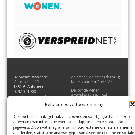
De Nieuwe Meerbode
Aalsmeer
,
Aalsmeerderbrug
,
Visserstraat 10
Kudelstaart
en
Oude Meer
.
1431 GJ Aalsmeer
De Ronde Venen
,
0297-341900
Amstelhoek
,
De Hoef
,
info@meerbode.nl
Mijdrecht
,
Wilnis
,
Vinkeveen
,
Beheer cookie toestemming
Vrouwenakker
,
Waverveen
,
Abcoude
en
Baambrugge
.
Deze website maakt gebruik van cookies en soortgelijke functies voor
Uithoorn
en
De Kwakel
.
verwerking van informatie over uw eindapparaat en persoonlijke
gegevens. Dit omvat integratie van inhoud, externe diensten, elementen
van derden, statistische analyse, gepersonaliseerde reclame en sociale
Contact