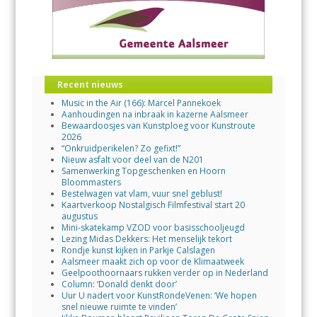
Recent nieuws
Music in the Air (166): Marcel Pannekoek
Aanhoudingen na inbraak in kazerne Aalsmeer
Bewaardoosjes van Kunstploeg voor Kunstroute
2026
“Onkruidperikelen? Zo gefixt!”
Nieuw asfalt voor deel van de N201
Samenwerking Topgeschenken en Hoorn
Bloommasters
Bestelwagen vat vlam, vuur snel geblust!
Kaartverkoop Nostalgisch Filmfestival start 20
augustus
Mini-skatekamp VZOD voor basisschooljeugd
Lezing Midas Dekkers: Het menselijk tekort
Rondje kunst kijken in Parkje Calslagen
Aalsmeer maakt zich op voor de Klimaatweek
Geelpoothoornaars rukken verder op in Nederland
Column: ‘Donald denkt door’
Uur U nadert voor KunstRondeVenen: ‘We hopen
snel nieuwe ruimte te vinden’