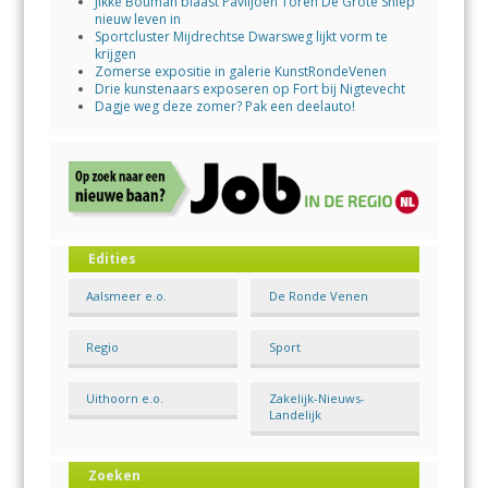
Jikke Bouman blaast Paviljoen Toren De Grote Sniep
nieuw leven in
Sportcluster Mijdrechtse Dwarsweg lijkt vorm te
krijgen
Zomerse expositie in galerie KunstRondeVenen
Drie kunstenaars exposeren op Fort bij Nigtevecht
Dagje weg deze zomer? Pak een deelauto!
Edities
Aalsmeer e.o.
De Ronde Venen
Regio
Sport
Uithoorn e.o.
Zakelijk-Nieuws-
Landelijk
Zoeken