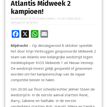
Atlantis Midweek 2
kampioen!
DOOR
REDACTIE DE RONDE VENEN
|
16 OKTOBER 2024
|
GEPLAATST IN
SPORT
F
X
W
E
ac
h
m
Mijdrecht
– Op dinsdagavond 8 oktober speelde
e
at
ai
het door Krijn Verbruggen gesponsorde Midweek 2
b
s
l
team van Atlantis een belangrijke wedstrijd tegen
o
A
medekoploper KIOS Midweek 1 uit Nieuw-Vennep.
De wedstrijd moest gelijk gespeeld of gewonnen
o
p
worden om het kampioenschap van de najaar
k
p
competitie binnen te halen.
Om 20.00 uur floot scheidsrechter Jelmer Steen de
wedstrijd in. In de eerste aanval startten René,
Barry, Sabiene en Nathalie. In de eerste
verdediging startten Rob, Harold, Wilma en Sandra.