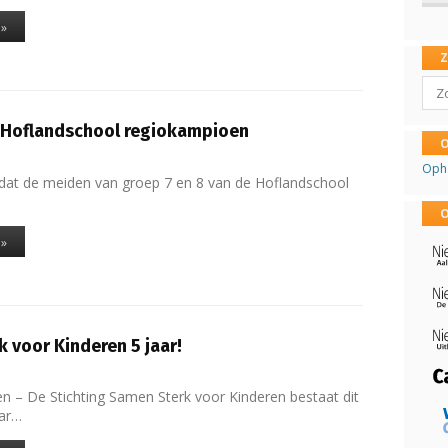
 »
Sear
 Hoflandschool regiokampioen
O
Oph
dat de meiden van groep 7 en 8 van de Hoflandschool
…
O
 »
 voor Kinderen 5 jaar!
 – De Stichting Samen Sterk voor Kinderen bestaat dit
aar…