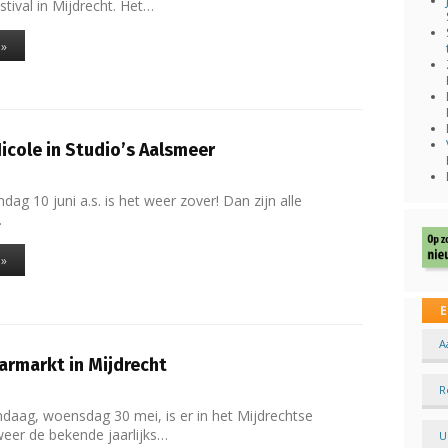
stival in Mijdrecht. Het…
 »
cole in Studio’s Aalsmeer
dag 10 juni a.s. is het weer zover! Dan zijn alle
…
 »
E
A
aarmarkt in Mijdrecht
R
ndaag, woensdag 30 mei, is er in het Mijdrechtse
eer de bekende jaarlijks…
U