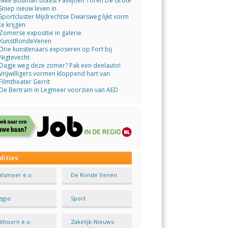
Jikke Bouman blaast Paviljoen Toren De Grote
Sniep nieuw leven in
Sportcluster Mijdrechtse Dwarsweg lijkt vorm
te krijgen
Zomerse expositie in galerie
KunstRondeVenen
Drie kunstenaars exposeren op Fort bij
Nigtevecht
Dagje weg deze zomer? Pak een deelauto!
Vrijwilligers vormen kloppend hart van
Filmtheater Gerrit
De Bertram in Legmeer voorzien van AED
dities
alsmeer e.o.
De Ronde Venen
egio
Sport
ithoorn e.o.
Zakelijk-Nieuws-