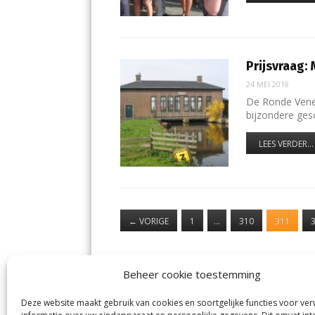
Prijsvraag:
24 MEI 2018
De Ronde Venen
bijzondere ge
LEES VERDER...
←
VORIGE
1
…
310
311
Beheer cookie toestemming
Deze website maakt gebruik van cookies en soortgelijke functies voor ve
De Nieuwe Meerbode
Aal