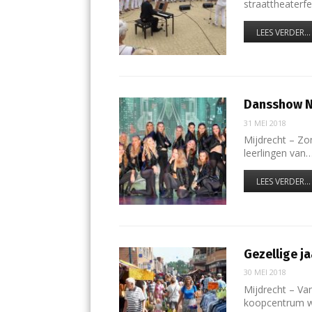
straattheaterfe
LEES VERDER...
Dansshow Ni
31 MEI 2018
Mijdrecht – Zon
leerlingen van
LEES VERDER...
Gezellige j
30 MEI 2018
Mijdrecht – Va
koopcentrum w