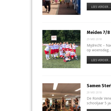
LEES VERDER...
Meiden 7/8
29 MEI 2018
Mijdrecht – Na
op woensdag
LEES VERDER...
Samen Sterk
28 MEI 2018
De Ronde Venen
schooljaar 5 j