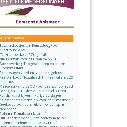
ecent nieuws
Bewaardoosjes van Kunstploeg voor
Kunstroute 2026
“Onkruidperikelen? Zo gefixt!”
Nieuw asfalt voor deel van de N201
Samenwerking Topgeschenken en Hoorn
Bloommasters
Bestelwagen vat vlam, vuur snel geblust!
Kaartverkoop Nostalgisch Filmfestival start 20
augustus
Mini-skatekamp VZOD voor basisschooljeugd
Lezing Midas Dekkers: Het menselijk tekort
Rondje kunst kijken in Parkje Calslagen
Aalsmeer maakt zich op voor de Klimaatweek
Geelpoothoornaars rukken verder op in
Nederland
Column: ‘Donald denkt door’
Uur U nadert voor KunstRondeVenen: ‘We
hopen snel nieuwe ruimte te vinden’