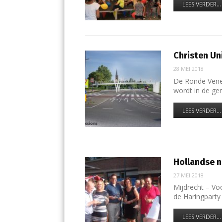
LEES VERDER...
Christen Un
28 MEI 2018
De Ronde Ven
wordt in de g
LEES VERDER...
Hollandse n
27 MEI 2018
Mijdrecht – Vo
de Haringparty
LEES VERDER...