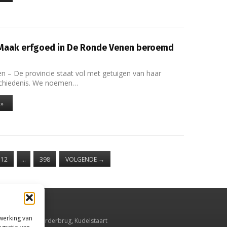
 Maak erfgoed in De Ronde Venen beroemd
 – De provincie staat vol met getuigen van haar
schiedenis. We noemen…
 »
312
…
398
VOLGENDE
→
rwerking van
smeer
,
Aalsmeerderbrug
,
Kudelstaart