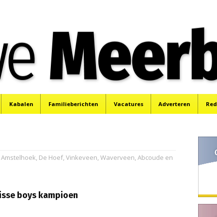
e
Mijdrecht, Uithoorn en De Kwakel.
Kabalen
Familieberichten
Vacatures
Adverteren
Red
s, Amstelhoek, De Hoef, Vinkeveen, Waverveen, Abcoude en
nisse boys kampioen