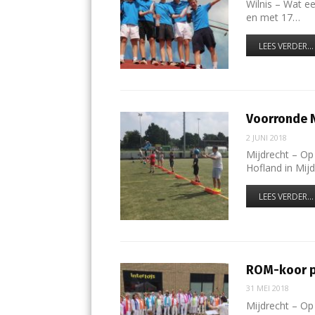
Wilnis – Wat ee
en met 17…
LEES VERDER...
Voorronde 
2 JUNI 2018
Mijdrecht – Op
Hofland in Mij
LEES VERDER...
ROM-koor pr
31 MEI 2018
Mijdrecht – Op 