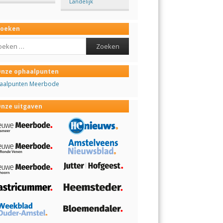
Landelijk
Zoeken
ch
nze ophaalpunten
aalpunten Meerbode
nze uitgaven