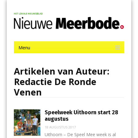
Menu
Skip
Nieuwe Meerbode
to
content
Het laatste nieuws uit Aalsmeer, De Ronde Venen, Mijdrecht,
Uithoorn en De Kwakel.
Menu
Skip
to
content
Artikelen van Auteur:
Redactie De Ronde
Venen
Speelweek Uithoorn start 28
augustus
18 AUGUSTUS 2017
Uithoorn – De Speel Mee week is al