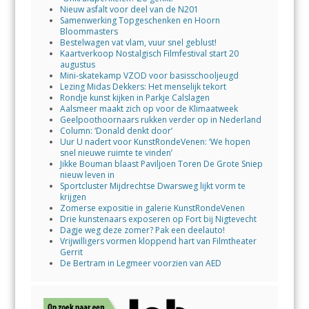
Nieuw asfalt voor deel van de N201
Samenwerking Topgeschenken en Hoorn
Bloommasters
Bestelwagen vat vlam, vuur snel geblust!
Kaartverkoop Nostalgisch Filmfestival start 20
augustus
Mini-skatekamp VZOD voor basisschooljeugd
Lezing Midas Dekkers: Het menselijk tekort
Rondje kunst kijken in Parkje Calslagen
Aalsmeer maakt zich op voor de Klimaatweek
Geelpoothoornaars rukken verder op in Nederland
Column: ‘Donald denkt door’
Uur U nadert voor KunstRondeVenen: ‘We hopen
snel nieuwe ruimte te vinden’
Jikke Bouman blaast Paviljoen Toren De Grote Sniep
nieuw leven in
Sportcluster Mijdrechtse Dwarsweg lijkt vorm te
krijgen
Zomerse expositie in galerie KunstRondeVenen
Drie kunstenaars exposeren op Fort bij Nigtevecht
Dagje weg deze zomer? Pak een deelauto!
Vrijwilligers vormen kloppend hart van Filmtheater
Gerrit
De Bertram in Legmeer voorzien van AED