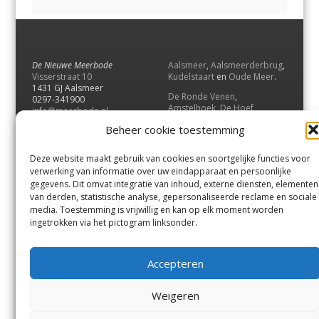
De Nieuwe Meerbode
Aalsmeer
,
Aalsmeerderbrug
,
Visserstraat 10
Kudelstaart
en
Oude Meer
.
1431 GJ Aalsmeer
De Ronde Venen
,
0297-341900
Amstelhoek
,
De Hoef
,
info@meerbode.nl
Mijdrecht
,
Wilnis
,
Vinkeveen
,
Beheer cookie toestemming
Vrouwenakker
,
Waverveen
,
Abcoude
en
Baambrugge
.
Deze website maakt gebruik van cookies en soortgelijke functies voor
Uithoorn
en
De Kwakel
.
verwerking van informatie over uw eindapparaat en persoonlijke
gegevens. Dit omvat integratie van inhoud, externe diensten, elementen
van derden, statistische analyse, gepersonaliseerde reclame en sociale
Contact
media. Toestemming is vrijwillig en kan op elk moment worden
Andere uitgaven
ingetrokken via het pictogram linksonder.
Bezorgklacht
Ophaalpunten
Vacatures
Voorwaarden
Accepteren
Privacyverklaring
Weigeren
© GOUW Uitgevers B.V.