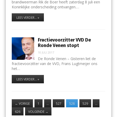
brandweerman Rik de Boer heeft zaterdag 8 juli een
Koninklijke onderscheiding ontvangen.…
LEES VERDER... »
Fractievoorzitter VVD De
Ronde Venen stopt
10 JULI 2017
De Ronde Venen – Gisteren liet de
fractievoorzitter van de VVD, Frans Lugtmeijer ons
het…
LEES VERDER... »
←
VORIGE
1
…
527
528
529
…
626
VOLGENDE
→