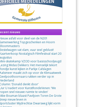
ecent nieuws
Nieuw asfalt voor deel van de N201
Samenwerking Topgeschenken en Hoorn
Bloommasters
Bestelwagen vat vlam, vuur snel geblust!
Kaartverkoop Nostalgisch Filmfestival start 20
augustus
Mini-skatekamp VZOD voor basisschooljeugd
Lezing Midas Dekkers: Het menselijk tekort
Rondje kunst kijken in Parkje Calslagen
Aalsmeer maakt zich op voor de Klimaatweek
Geelpoothoornaars rukken verder op in
Nederland
Column: ‘Donald denkt door’
Uur U nadert voor KunstRondeVenen: ‘We
hopen snel nieuwe ruimte te vinden’
Jikke Bouman blaast Paviljoen Toren De Grote
Sniep nieuw leven in
Sportcluster Mijdrechtse Dwarsweg lijkt vorm