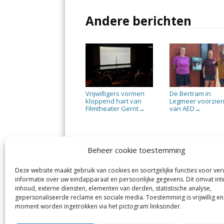
Andere berichten
Vrijwilligers vormen
De Bertram in
kloppend hart van
Legmeer voorzie
Filmtheater Gerrit
van AED
→
→
Beheer cookie toestemming
Deze website maakt gebruik van cookies en soortgelijke functies voor ve
De Nieuwe Meerbode
Aal
informatie over uw eindapparaat en persoonlijke gegevens. Dit omvat int
Visserstraat 10
en
inhoud, externe diensten, elementen van derden, statistische analyse,
1431 GJ Aalsmeer
De 
0297-341900
gepersonaliseerde reclame en sociale media. Toestemming is vrijwillig en
Mij
info@meerbode.nl
moment worden ingetrokken via het pictogram linksonder.
Vro
Ba