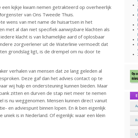
 een kijkje kwam nemen getrakteerd op overheerlijk
 Morgenster van Ons Tweede Thuis.
ote wens van met name de huisartsen in het
met al dan niet specifiek aanwijsbare klachten als
 iedere klacht is van lichamelijke aard of oplosbaar
 andere zorgverlener uit de Waterlinie vermoedt dat
ten grondslag ligt, is de drempel om nu door te
aker verhalen van mensen dat ze lang geleden al
esproken. Deze gaf dan het advies contact op te
ar wij hulp en ondersteuning kunnen bieden. Maar
bank zitten en durven de stap niet meer te nemen
E
l is nu weggenomen. Mensen kunnen direct vanuit
A
ie- en adviespunt binnen lopen. En ik ben eigenlijk
uniek is in Nederland. Of eigenlijk: waar een klein
R
U