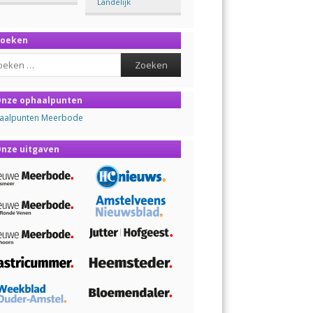
Landelijk
Zoeken
ch
nze ophaalpunten
aalpunten Meerbode
nze uitgaven