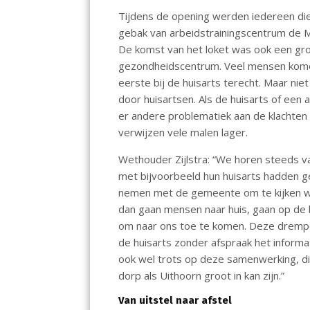
o
p
Tijdens de opening werden iedereen die
k
p
gebak van arbeidstrainingscentrum de
De komst van het loket was ook een gr
gezondheidscentrum. Veel mensen komen 
eerste bij de huisarts terecht. Maar niet
door huisartsen. Als de huisarts of een
er andere problematiek aan de klachten 
verwijzen vele malen lager.
Wethouder Zijlstra: “We horen steeds v
met bijvoorbeeld hun huisarts hadden g
nemen met de gemeente om te kijken wa
dan gaan mensen naar huis, gaan op de 
om naar ons toe te komen. Deze drempe
de huisarts zonder afspraak het informat
ook wel trots op deze samenwerking, die 
dorp als Uithoorn groot in kan zijn.”
Van uitstel naar afstel