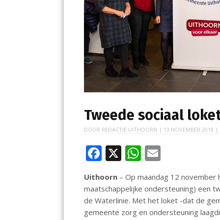
Tweede sociaal loket
DOOR
REDACTIE UITHOORN
|
13 NOVEMBER 2018
|
F
X
W
E
ac
h
m
Uithoorn
– Op maandag 12 november hee
e
at
ai
maatschappelijke ondersteuning) een t
b
s
l
de Waterlinie. Met het loket -dat de ge
o
A
gemeente zorg en ondersteuning laagdr