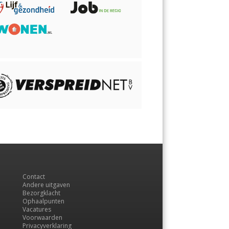
Contact
Andere uitgaven
Bezorgklacht
Ophaalpunten
Vacatures
Voorwaarden
Privacyverklaring