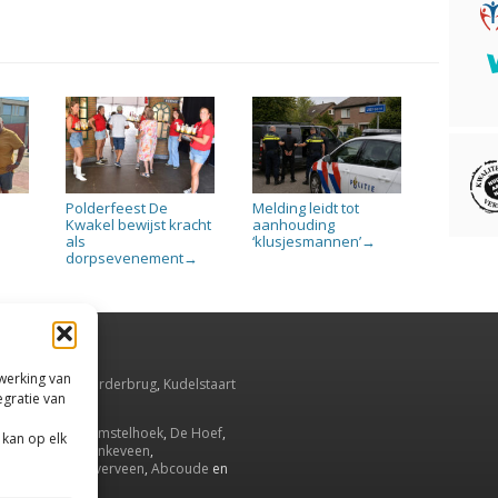
Polderfeest De
Melding leidt tot
n
Kwakel bewijst kracht
aanhouding
als
‘klusjesmannen’
→
dorpsevenement
→
rwerking van
smeer
,
Aalsmeerderbrug
,
Kudelstaart
egratie van
Oude Meer
.
Ronde Venen
,
Amstelhoek
,
De Hoef
,
 kan op elk
drecht
,
Wilnis
,
Vinkeveen
,
uwenakker
,
Waverveen
,
Abcoude
en
ambrugge
.