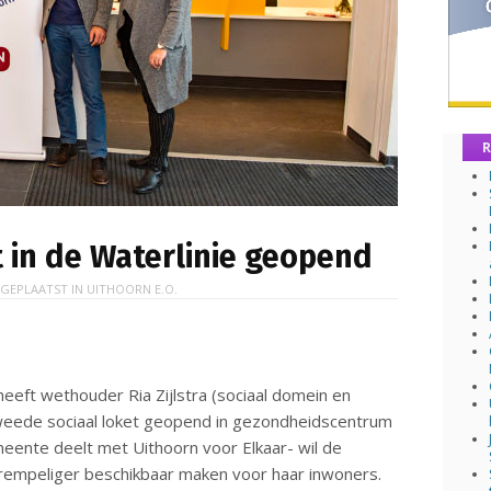
R
 in de Waterlinie geopend
 GEPLAATST IN
UITHOORN E.O.
ft wethouder Ria Zijlstra (sociaal domein en
weede sociaal loket geopend in gezondheidscentrum
meente deelt met Uithoorn voor Elkaar- wil de
empeliger beschikbaar maken voor haar inwoners.