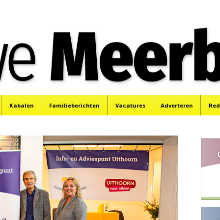
e
Mijdrecht, Uithoorn en De Kwakel.
Kabalen
Familieberichten
Vacatures
Adverteren
Red