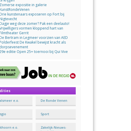
te krijgen
Zomerse expositie in galerie
KunstRondeVenen
Drie kunstenaars exposeren op Fort bij
Nigtevecht
Dagje weg deze zomer? Pak een deelauto!
Vrijwilligers vormen kloppend hart van
Filmtheater Gerrit
De Bertram in Legmeer voorzien van AED
Polderfeest De Kwakel bewijst kracht als
dorpsevenement
29e editie Open 25+ toernooi bij Qui Vive
dities
alsmeer e.o.
De Ronde Venen
egio
Sport
ithoorn e.o.
Zakelijk-Nieuws-