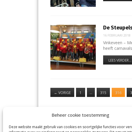
De Steupels
16 FEBRUARI 2018
Vinkeveen – Me
heeft carnaval
LEES VERDER...
←
VORIGE
1
…
315
316
Beheer cookie toestemming
Deze website maakt gebruik van cookies en soortgelijke functies voor ve
De Nieuwe Meerbode
Aal