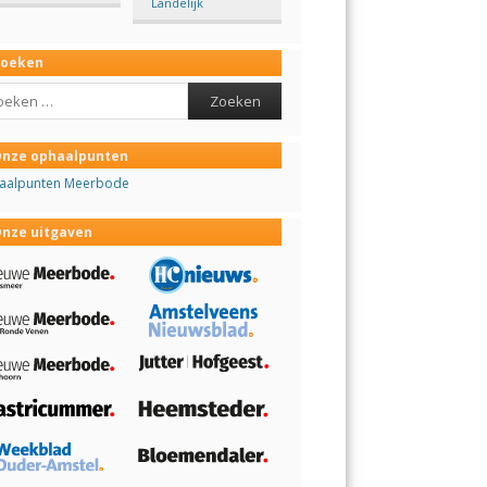
Landelijk
Zoeken
ch
nze ophaalpunten
aalpunten Meerbode
nze uitgaven