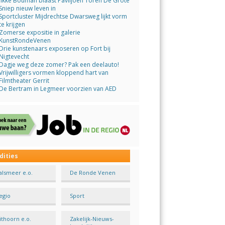
Jikke Bouman blaast Paviljoen Toren De Grote
Sniep nieuw leven in
Sportcluster Mijdrechtse Dwarsweg lijkt vorm
te krijgen
Zomerse expositie in galerie
KunstRondeVenen
Drie kunstenaars exposeren op Fort bij
Nigtevecht
Dagje weg deze zomer? Pak een deelauto!
Vrijwilligers vormen kloppend hart van
Filmtheater Gerrit
De Bertram in Legmeer voorzien van AED
dities
alsmeer e.o.
De Ronde Venen
egio
Sport
ithoorn e.o.
Zakelijk-Nieuws-