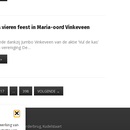
 vieren feest in Maria-oord Vinkeveen
de dankzij Jumbo Vinkeveen van de aktie ‘Vul de kas’
s-vereniging De…
 »
317
…
398
VOLGENDE
→
rwerking van
smeer
,
Aalsmeerderbrug
,
Kudelstaart