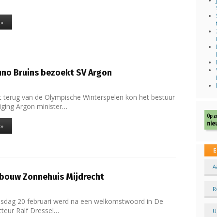
…
 »
uno Bruins bezoekt SV Argon
t terug van de Olympische Winterspelen kon het bestuur
iging Argon minister…
 »
E
A
wbouw Zonnehuis Mijdrecht
R
nsdag 20 februari werd na een welkomstwoord in De
teur Ralf Dressel…
U