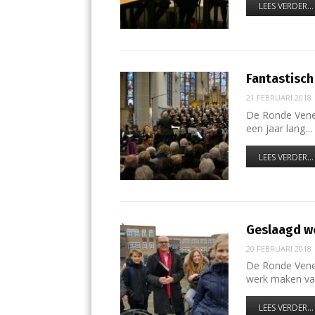
LEES VERDER...
Fantastisch
21 FEBRUARI 2018
De Ronde Vene
een jaar lang…
LEES VERDER...
Geslaagd w
20 FEBRUARI 2018
De Ronde Venen
werk maken van
LEES VERDER...