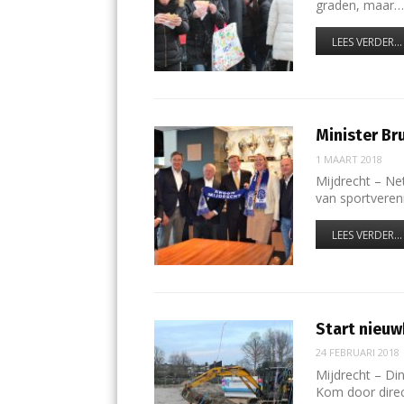
graden, maar
LEES VERDER...
Minister Br
1 MAART 2018
Mijdrecht – Ne
van sportveren
LEES VERDER...
Start nieu
24 FEBRUARI 2018
Mijdrecht – Di
Kom door direc