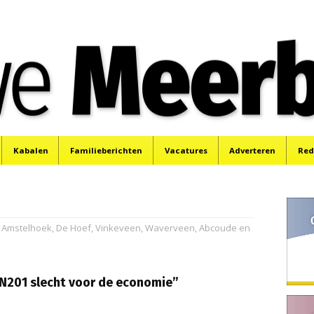
e
Mijdrecht, Uithoorn en De Kwakel.
Kabalen
Familieberichten
Vacatures
Adverteren
Red
s, Amstelhoek, De Hoef, Vinkeveen, Waverveen, Abcoude en
 N201 slecht voor de economie”