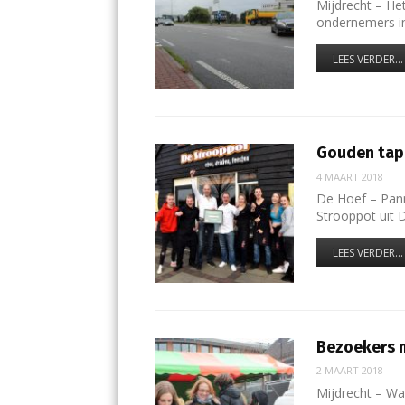
Mijdrecht – He
ondernemers 
LEES VERDER...
Gouden tap
4 MAART 2018
De Hoef – Pan
Strooppot uit 
LEES VERDER...
Bezoekers m
2 MAART 2018
Mijdrecht – Wat