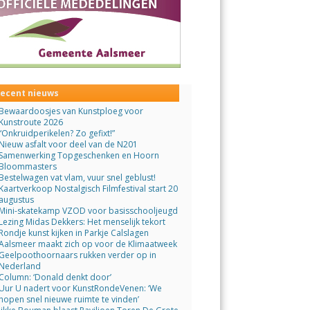
ecent nieuws
Bewaardoosjes van Kunstploeg voor
Kunstroute 2026
“Onkruidperikelen? Zo gefixt!”
Nieuw asfalt voor deel van de N201
Samenwerking Topgeschenken en Hoorn
Bloommasters
Bestelwagen vat vlam, vuur snel geblust!
Kaartverkoop Nostalgisch Filmfestival start 20
augustus
Mini-skatekamp VZOD voor basisschooljeugd
Lezing Midas Dekkers: Het menselijk tekort
Rondje kunst kijken in Parkje Calslagen
Aalsmeer maakt zich op voor de Klimaatweek
Geelpoothoornaars rukken verder op in
Nederland
Column: ‘Donald denkt door’
Uur U nadert voor KunstRondeVenen: ‘We
hopen snel nieuwe ruimte te vinden’