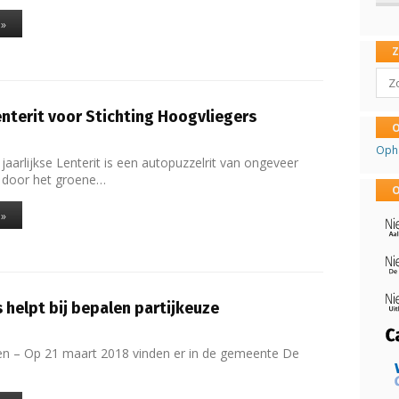
 »
Sear
Lenterit voor Stichting Hoogvliegers
O
Oph
jaarlijkse Lenterit is een autopuzzelrit van ongeveer
r door het groene…
O
 »
helpt bij bepalen partijkeuze
n – Op 21 maart 2018 vinden er in de gemeente De