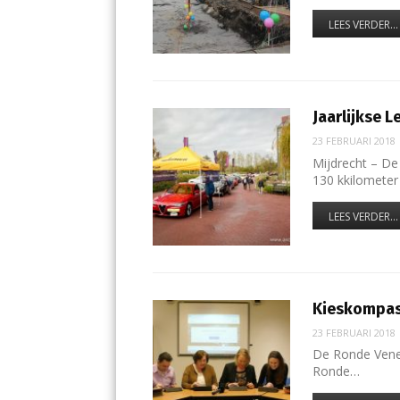
LEES VERDER...
Jaarlijkse 
23 FEBRUARI 2018
Mijdrecht – De 
130 kkilomete
LEES VERDER...
Kieskompas 
23 FEBRUARI 2018
De Ronde Vene
Ronde…