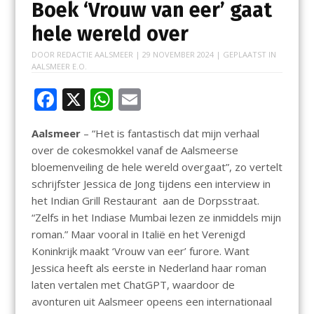
Boek ‘Vrouw van eer’ gaat
hele wereld over
DOOR
REDACTIE AALSMEER
|
29 NOVEMBER 2024
| GEPLAATST IN
AALSMEER E.O.
F
X
W
E
ac
h
m
Aalsmeer
– “Het is fantastisch dat mijn verhaal
e
at
ai
over de cokesmokkel vanaf de Aalsmeerse
b
s
l
bloemenveiling de hele wereld overgaat”, zo vertelt
o
A
schrijfster Jessica de Jong tijdens een interview in
het Indian Grill Restaurant aan de Dorpsstraat.
o
p
“Zelfs in het Indiase Mumbai lezen ze inmiddels mijn
k
p
roman.” Maar vooral in Italië en het Verenigd
Koninkrijk maakt ‘Vrouw van eer’ furore. Want
Jessica heeft als eerste in Nederland haar roman
laten vertalen met ChatGPT, waardoor de
avonturen uit Aalsmeer opeens een internationaal