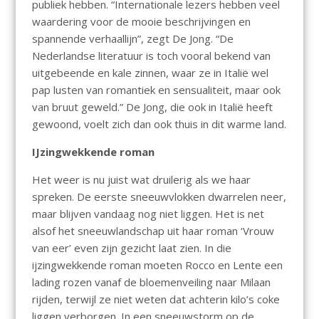
publiek hebben. “Internationale lezers hebben veel
waardering voor de mooie beschrijvingen en
spannende verhaallijn”, zegt De Jong. “De
Nederlandse literatuur is toch vooral bekend van
uitgebeende en kale zinnen, waar ze in Italië wel
pap lusten van romantiek en sensualiteit, maar ook
van bruut geweld.” De Jong, die ook in Italië heeft
gewoond, voelt zich dan ook thuis in dit warme land.
IJzingwekkende roman
Het weer is nu juist wat druilerig als we haar
spreken. De eerste sneeuwvlokken dwarrelen neer,
maar blijven vandaag nog niet liggen. Het is net
alsof het sneeuwlandschap uit haar roman ‘Vrouw
van eer’ even zijn gezicht laat zien. In die
ijzingwekkende roman moeten Rocco en Lente een
lading rozen vanaf de bloemenveiling naar Milaan
rijden, terwijl ze niet weten dat achterin kilo’s coke
liggen verborgen. In een sneeuwstorm op de