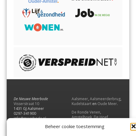
De Nieuwe Meerbode
Aalsmeer
,
Aalsmeerderbrug
,
Visserstraat 10
Kudelstaart
en
Oude Meer
.
1431 GJ Aalsmeer
De Ronde Venen
,
0297-341900
Amstelhoek
,
De Hoef
,
info@meerbode.nl
Mijdrecht
,
Wilnis
,
Vinkeveen
,
Beheer cookie toestemming
Vrouwenakker
,
Waverveen
,
Abcoude
en
Baambrugge
.