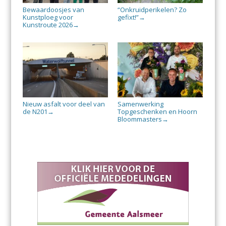
Bewaardoosjes van
“Onkruidperikelen? Zo
Kunstploeg voor
gefixt!”
→
Kunstroute 2026
→
Nieuw asfalt voor deel van
Samenwerking
de N201
Topgeschenken en Hoorn
→
Bloommasters
→