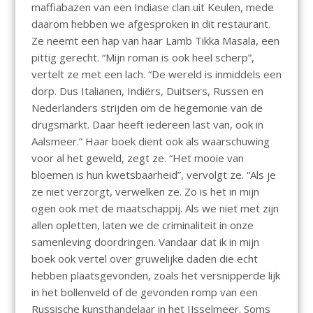
maffiabazen van een Indiase clan uit Keulen, mede
daarom hebben we afgesproken in dit restaurant.
Ze neemt een hap van haar Lamb Tikka Masala, een
pittig gerecht. “Mijn roman is ook heel scherp”,
vertelt ze met een lach. “De wereld is inmiddels een
dorp. Dus Italianen, Indiërs, Duitsers, Russen en
Nederlanders strijden om de hegemonie van de
drugsmarkt. Daar heeft iedereen last van, ook in
Aalsmeer.” Haar boek dient ook als waarschuwing
voor al het geweld, zegt ze. “Het mooie van
bloemen is hun kwetsbaarheid”, vervolgt ze. “Als je
ze niet verzorgt, verwelken ze. Zo is het in mijn
ogen ook met de maatschappij. Als we niet met zijn
allen opletten, laten we de criminaliteit in onze
samenleving doordringen. Vandaar dat ik in mijn
boek ook vertel over gruwelijke daden die echt
hebben plaatsgevonden, zoals het versnipperde lijk
in het bollenveld of de gevonden romp van een
Russische kunsthandelaar in het IJsselmeer. Soms