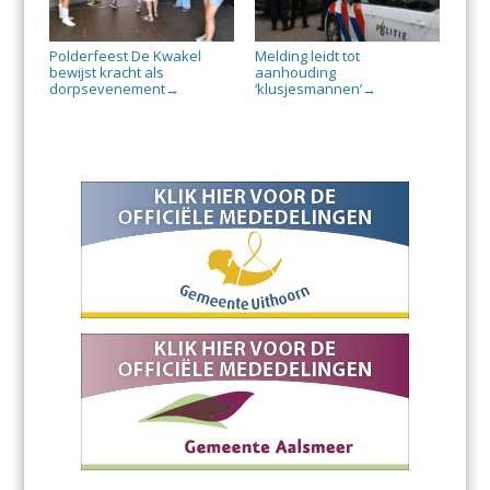
Polderfeest De Kwakel
Melding leidt tot
bewijst kracht als
aanhouding
dorpsevenement
‘klusjesmannen’
→
→