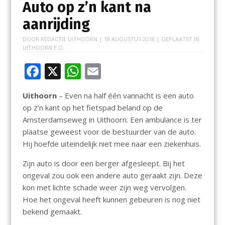
Auto op z’n kant na
aanrijding
DOOR
REDACTIE UITHOORN
|
18 AUGUSTUS 2018
| GEPLAATST IN
UITHOORN E.O.
F
X
W
E
ac
h
m
Uithoorn
– Even na half één vannacht is een auto
e
at
ai
op z’n kant op het fietspad beland op de
b
s
l
Amsterdamseweg in Uithoorn. Een ambulance is ter
o
A
plaatse geweest voor de bestuurder van de auto.
Hij hoefde uiteindelijk niet mee naar een ziekenhuis.
o
p
k
p
Zijn auto is door een berger afgesleept. Bij het
ongeval zou ook een andere auto geraakt zijn. Deze
kon met lichte schade weer zijn weg vervolgen.
Hoe het ongeval heeft kunnen gebeuren is nog niet
bekend gemaakt.