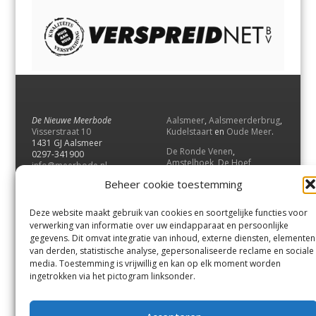
De Nieuwe Meerbode
Aalsmeer
,
Aalsmeerderbrug
,
Visserstraat 10
Kudelstaart
en
Oude Meer
.
1431 GJ Aalsmeer
De Ronde Venen
,
0297-341900
Amstelhoek
,
De Hoef
,
info@meerbode.nl
Mijdrecht
,
Wilnis
,
Vinkeveen
,
Beheer cookie toestemming
Vrouwenakker
,
Waverveen
,
Abcoude
en
Baambrugge
.
Deze website maakt gebruik van cookies en soortgelijke functies voor
Uithoorn
en
De Kwakel
.
verwerking van informatie over uw eindapparaat en persoonlijke
gegevens. Dit omvat integratie van inhoud, externe diensten, elementen
van derden, statistische analyse, gepersonaliseerde reclame en sociale
Contact
media. Toestemming is vrijwillig en kan op elk moment worden
Andere uitgaven
ingetrokken via het pictogram linksonder.
Bezorgklacht
Ophaalpunten
Vacatures
Voorwaarden