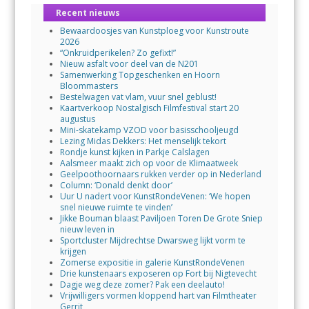
Recent nieuws
Bewaardoosjes van Kunstploeg voor Kunstroute
2026
“Onkruidperikelen? Zo gefixt!”
Nieuw asfalt voor deel van de N201
Samenwerking Topgeschenken en Hoorn
Bloommasters
Bestelwagen vat vlam, vuur snel geblust!
Kaartverkoop Nostalgisch Filmfestival start 20
augustus
Mini-skatekamp VZOD voor basisschooljeugd
Lezing Midas Dekkers: Het menselijk tekort
Rondje kunst kijken in Parkje Calslagen
Aalsmeer maakt zich op voor de Klimaatweek
Geelpoothoornaars rukken verder op in Nederland
Column: ‘Donald denkt door’
Uur U nadert voor KunstRondeVenen: ‘We hopen
snel nieuwe ruimte te vinden’
Jikke Bouman blaast Paviljoen Toren De Grote Sniep
nieuw leven in
Sportcluster Mijdrechtse Dwarsweg lijkt vorm te
krijgen
Zomerse expositie in galerie KunstRondeVenen
Drie kunstenaars exposeren op Fort bij Nigtevecht
Dagje weg deze zomer? Pak een deelauto!
Vrijwilligers vormen kloppend hart van Filmtheater
Gerrit