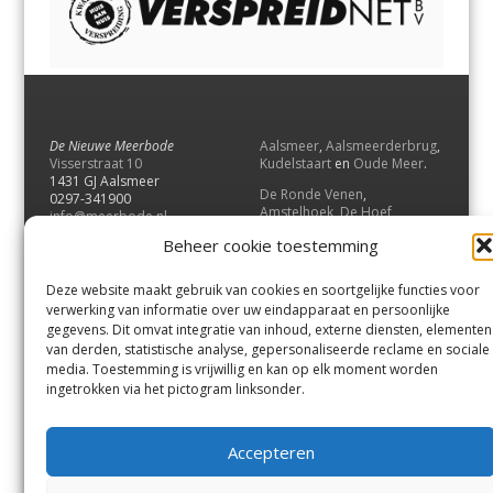
De Nieuwe Meerbode
Aalsmeer
,
Aalsmeerderbrug
,
Visserstraat 10
Kudelstaart
en
Oude Meer
.
1431 GJ Aalsmeer
De Ronde Venen
,
0297-341900
Amstelhoek
,
De Hoef
,
info@meerbode.nl
Mijdrecht
,
Wilnis
,
Vinkeveen
,
Beheer cookie toestemming
Vrouwenakker
,
Waverveen
,
Abcoude
en
Baambrugge
.
Deze website maakt gebruik van cookies en soortgelijke functies voor
Uithoorn
en
De Kwakel
.
verwerking van informatie over uw eindapparaat en persoonlijke
gegevens. Dit omvat integratie van inhoud, externe diensten, elementen
van derden, statistische analyse, gepersonaliseerde reclame en sociale
Contact
media. Toestemming is vrijwillig en kan op elk moment worden
Andere uitgaven
ingetrokken via het pictogram linksonder.
Bezorgklacht
Ophaalpunten
Vacatures
Voorwaarden
Accepteren
Privacyverklaring