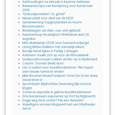
Aanhoudingen na inbraak in kazerne Aalsmeer
Bewaardoosjes van Kunstploeg voor Kunstroute
2026
“Onkruidperikelen? Zo gefixt!”
Nieuw asfalt voor deel van de N201
Samenwerking Topgeschenken en Hoorn
Bloommasters
Bestelwagen vat vlam, vuur snel geblust!
Kaartverkoop Nostalgisch Filmfestival start 20
augustus
Mini-skatekamp VZOD voor basisschooljeugd
Lezing Midas Dekkers: Het menselijk tekort
Rondje kunst kijken in Parkje Calslagen
Aalsmeer maakt zich op voor de Klimaatweek
Geelpoothoornaars rukken verder op in Nederland
Column: ‘Donald denkt door’
Uur U nadert voor KunstRondeVenen: ‘We hopen
snel nieuwe ruimte te vinden’
Jikke Bouman blaast Paviljoen Toren De Grote Sniep
nieuw leven in
Sportcluster Mijdrechtse Dwarsweg lijkt vorm te
krijgen
Zomerse expositie in galerie KunstRondeVenen
Drie kunstenaars exposeren op Fort bij Nigtevecht
Dagje weg deze zomer? Pak een deelauto!
Vrijwilligers vormen kloppend hart van Filmtheater
Gerrit