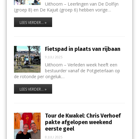
Uithoorn – Leerlingen van De Dolfijn
(groep 8) en De Kajuit (groep 6) hebben vorige…
LEES VERDER... »
Fietspad in plaats van rijbaan
9 JULI 2025
Uithoorn – Verleden week heeft een
bestuurder vanaf de Potgieterlaan op
de rotonde per ongeluk…
LEES VERDER... »
Tour de Kwakel: Chris Verhoef
pakte afgelopen weekend
eerste geel
8 JULI 2025