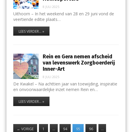
8 JULI 2025
Uithoorn – In het weekend van 28 en 29 juni vond de
veertiende editie plaats…
LEES VERDER... »
Rein en Gera nemen afscheid
van levenswerk Zorgboerderij
Inner-Art
8 JULI 2025
De Kwakel – Na achttien jaar van toewijding, inspiratie
en onvoorwaardelijke inzet nemen Rein en…
LEES VERDER... »
←
VORIGE
1
…
94
95
96
…