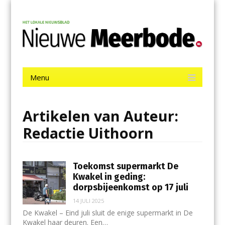
Menu
Skip
Nieuwe Meerbode
to
content
Het laatste nieuws uit Aalsmeer, De Ronde Venen, Mijdrecht,
Uithoorn en De Kwakel.
Menu
Skip
to
content
Artikelen van Auteur:
Redactie Uithoorn
Toekomst supermarkt De
Kwakel in geding:
dorpsbijeenkomst op 17 juli
14 JULI 2025
De Kwakel – Eind juli sluit de enige supermarkt in De
Kwakel haar deuren. Een…