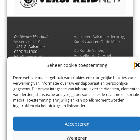
De Nieuwe Meerbode
Aalsmeer
,
Aalsmeerderbrug
,
Visserstraat 10
Kudelstaart
en
Oude Meer
.
1431 GJ Aalsmeer
De Ronde Venen
,
0297-341900
Amstelhoek
,
De Hoef
,
info@meerbode.nl
Mijdrecht
,
Wilnis
,
Vinkeveen
,
Beheer cookie toestemming
Vrouwenakker
,
Waverveen
,
Abcoude
en
Baambrugge
.
Deze website maakt gebruik van cookies en soortgelijke functies voor
Uithoorn
en
De Kwakel
.
verwerking van informatie over uw eindapparaat en persoonlijke
gegevens. Dit omvat integratie van inhoud, externe diensten, elementen
van derden, statistische analyse, gepersonaliseerde reclame en sociale
Contact
media. Toestemming is vrijwillig en kan op elk moment worden
Andere uitgaven
ingetrokken via het pictogram linksonder.
Bezorgklacht
Ophaalpunten
Vacatures
Voorwaarden
Accepteren
Privacyverklaring
Weigeren