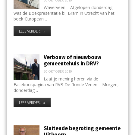
30 OKTOBER 2019
Waverveen – Afgelopen donderdag
was de Boekpresentatie bij Bram in Utrecht van het
boek ‘European…
LEES VERDER... »
Verbouw of nieuwbouw
gemeentehuis in DRV?
30 OKTOBER 2019
Laat je mening horen via de
Facebookpagina van RVB De Ronde Venen – Morgen,
donderdag…
LEES VERDER... »
Sluitende begroting gemeente
Uithoorn