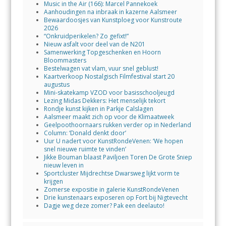
Music in the Air (166): Marcel Pannekoek
Aanhoudingen na inbraak in kazerne Aalsmeer
Bewaardoosjes van Kunstploeg voor Kunstroute
2026
“Onkruidperikelen? Zo gefixt!”
Nieuw asfalt voor deel van de N201
Samenwerking Topgeschenken en Hoorn
Bloommasters
Bestelwagen vat vlam, vuur snel geblust!
Kaartverkoop Nostalgisch Filmfestival start 20
augustus
Mini-skatekamp VZOD voor basisschooljeugd
Lezing Midas Dekkers: Het menselijk tekort
Rondje kunst kijken in Parkje Calslagen
Aalsmeer maakt zich op voor de Klimaatweek
Geelpoothoornaars rukken verder op in Nederland
Column: ‘Donald denkt door’
Uur U nadert voor KunstRondeVenen: ‘We hopen
snel nieuwe ruimte te vinden’
Jikke Bouman blaast Paviljoen Toren De Grote Sniep
nieuw leven in
Sportcluster Mijdrechtse Dwarsweg lijkt vorm te
krijgen
Zomerse expositie in galerie KunstRondeVenen
Drie kunstenaars exposeren op Fort bij Nigtevecht
Dagje weg deze zomer? Pak een deelauto!