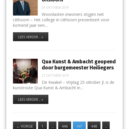
29 OKTOBER 2019
Woonlasten inwoners stijgen niet
Uithoorn – Het college in Uithoorn presenteert voor
komend jaar een…
LEES VERDER... »
Qua Kunst & Ambacht geopend
door burgemeester Heiliegers
27 OKTOBER 2019
De Kwakel – Vrijdag 25 oktober jl. is de
kunstroute Qua Kunst & Ambacht in…
LEES VERDER... »
←
VORIGE
1
…
446
447
448
…