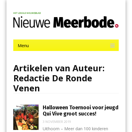
Menu
Skip
Nieuwe Meerbode
to
content
Het laatste nieuws uit Aalsmeer, De Ronde Venen, Mijdrecht,
Uithoorn en De Kwakel.
Menu
Skip
to
content
Artikelen van Auteur:
Redactie De Ronde
Venen
Halloween Toernooi voor jeugd
Qui Vive groot succes!
3 NOVEMBER 2019
Uithoorn – Meer dan 100 kinderen