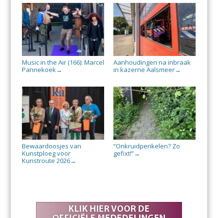
Music in the Air (166): Marcel
Aanhoudingen na inbraak
Pannekoek
in kazerne Aalsmeer
→
→
Bewaardoosjes van
“Onkruidperikelen? Zo
Kunstploeg voor
gefixt!”
→
Kunstroute 2026
→