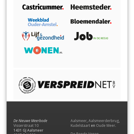
De Nieuwe Meerbode
Aalsmeer
,
Aalsmeerderbrug
,
Visserstraat 10
Kudelstaart
en
Oude Meer
.
1431 GJ Aalsmeer
De Ronde Venen
,