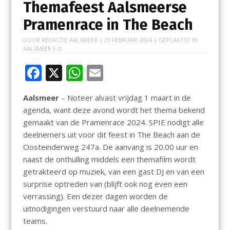
Themafeest Aalsmeerse
Pramenrace in The Beach
DOOR
REDACTIE AALSMEER
|
23 FEBRUARI 2024
| GEPLAATST IN
AALSMEER E.O.
F
X
W
E
ac
h
m
Aalsmeer
– Noteer alvast vrijdag 1 maart in de
e
at
ai
agenda, want deze avond wordt het thema bekend
b
s
l
gemaakt van de Pramenrace 2024. SPIE nodigt alle
o
A
deelnemers uit voor dit feest in The Beach aan de
Oosteinderweg 247a. De aanvang is 20.00 uur en
o
p
naast de onthulling middels een themafilm wordt
k
p
getrakteerd op muziek, van een gast DJ en van een
surprise optreden van (blijft ook nog even een
verrassing). Een dezer dagen worden de
uitnodigingen verstuurd naar alle deelnemende
teams.