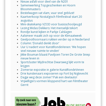
Nieuw asfalt voor deel van de N201
Samenwerking Topgeschenken en Hoorn
Bloommasters
Bestelwagen vat vlam, vuur snel geblust!
Kaartverkoop Nostalgisch Filmfestival start 20
augustus
Mini-skatekamp VZOD voor basisschooljeugd
Lezing Midas Dekkers: Het menselijk tekort
Rondje kunst kijken in Parkje Calslagen
Aalsmeer maakt zich op voor de Klimaatweek
Geelpoothoornaars rukken verder op in Nederland
Column: ‘Donald denkt door’
Uur U nadert voor KunstRondeVenen: ‘We hopen
snel nieuwe ruimte te vinden’
Jikke Bouman blaast Paviljoen Toren De Grote Sniep
nieuw leven in
Sportcluster Mijdrechtse Dwarsweg lijkt vorm te
krijgen
Zomerse expositie in galerie KunstRondeVenen
Drie kunstenaars exposeren op Fort bij Nigtevecht
Dagje weg deze zomer? Pak een deelauto!
Vrijwilligers vormen kloppend hart van Filmtheater
Gerrit