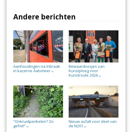
Andere berichten
Aanhoudingen na inbraak
Bewaardoosjes van
in kazerne Aalsmeer
Kunstploeg voor
→
Kunstroute 2026
→
“Onkruidperikelen? Zo
Nieuw asfalt voor deel van
gefixt!”
de N201
→
→