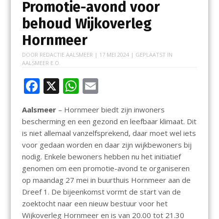
Promotie-avond voor
behoud Wijkoverleg
Hornmeer
DOOR
REDACTIE AALSMEER
|
17 MEI 2024
| GEPLAATST IN
AALSMEER E.O.
F
X
W
E
ac
h
m
Aalsmeer
– Hornmeer biedt zijn inwoners
e
at
ai
bescherming en een gezond en leefbaar klimaat. Dit
b
s
l
is niet allemaal vanzelfsprekend, daar moet wel iets
o
A
voor gedaan worden en daar zijn wijkbewoners bij
nodig. Enkele bewoners hebben nu het initiatief
o
p
genomen om een promotie-avond te organiseren
k
p
op maandag 27 mei in buurthuis Hornmeer aan de
Dreef 1. De bijeenkomst vormt de start van de
zoektocht naar een nieuw bestuur voor het
Wijkoverleg Hornmeer en is van 20.00 tot 21.30