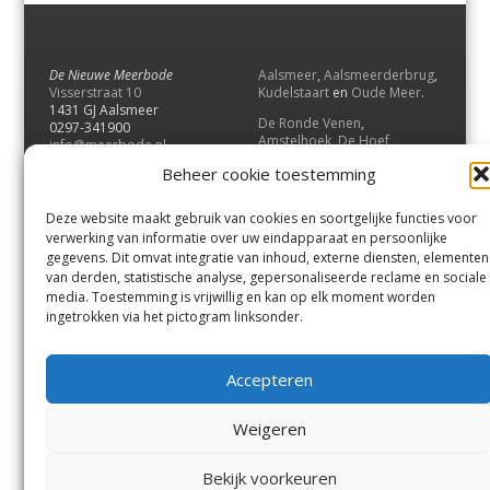
De Nieuwe Meerbode
Aalsmeer
,
Aalsmeerderbrug
,
Visserstraat 10
Kudelstaart
en
Oude Meer
.
1431 GJ Aalsmeer
De Ronde Venen
,
0297-341900
Amstelhoek
,
De Hoef
,
info@meerbode.nl
Mijdrecht
,
Wilnis
,
Vinkeveen
,
Beheer cookie toestemming
Vrouwenakker
,
Waverveen
,
Abcoude
en
Baambrugge
.
Deze website maakt gebruik van cookies en soortgelijke functies voor
Uithoorn
en
De Kwakel
.
verwerking van informatie over uw eindapparaat en persoonlijke
gegevens. Dit omvat integratie van inhoud, externe diensten, elementen
van derden, statistische analyse, gepersonaliseerde reclame en sociale
Contact
media. Toestemming is vrijwillig en kan op elk moment worden
Andere uitgaven
ingetrokken via het pictogram linksonder.
Bezorgklacht
Ophaalpunten
Vacatures
Voorwaarden
Accepteren
Privacyverklaring
Weigeren
© GOUW Uitgevers B.V.
Bekijk voorkeuren
Menu
Aalsmeer
De Ronde Venen
Uithoorn