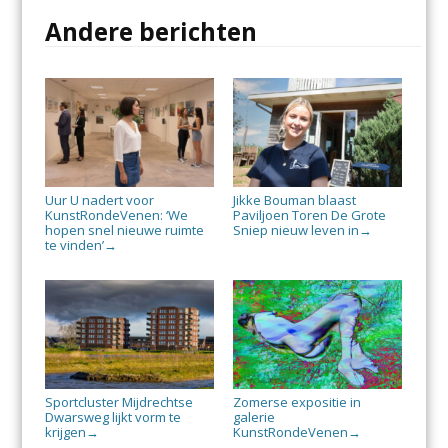
Andere berichten
Uur U nadert voor
Jikke Bouman blaast
KunstRondeVenen: ‘We
Paviljoen Toren De Grote
hopen snel nieuwe ruimte
Sniep nieuw leven in
→
te vinden’
→
Sportcluster Mijdrechtse
Zomerse expositie in
Dwarsweg lijkt vorm te
galerie
krijgen
KunstRondeVenen
→
→