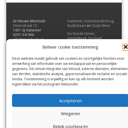
De Nieuwe Meerbode
Aalsmeer
,
Aalsmeerderbrug
,
Visserstraat 10
Kudelstaart
en
Oude Meer
.
1431 GJ Aalsmeer
De Ronde Venen
,
0297-341900
Amstelhoek
,
De Hoef
,
info@meerbode.nl
Mijdrecht
,
Wilnis
,
Vinkeveen
,
Beheer cookie toestemming
Vrouwenakker
,
Waverveen
,
Abcoude
en
Baambrugge
.
Deze website maakt gebruik van cookies en soortgelijke functies voor
Uithoorn
en
De Kwakel
.
verwerking van informatie over uw eindapparaat en persoonlijke
gegevens. Dit omvat integratie van inhoud, externe diensten, elementen
van derden, statistische analyse, gepersonaliseerde reclame en sociale
Contact
media. Toestemming is vrijwillig en kan op elk moment worden
Andere uitgaven
ingetrokken via het pictogram linksonder.
Bezorgklacht
Ophaalpunten
Vacatures
Voorwaarden
Accepteren
Privacyverklaring
Weigeren
© GOUW Uitgevers B.V.
Bekijk voorkeuren
Menu