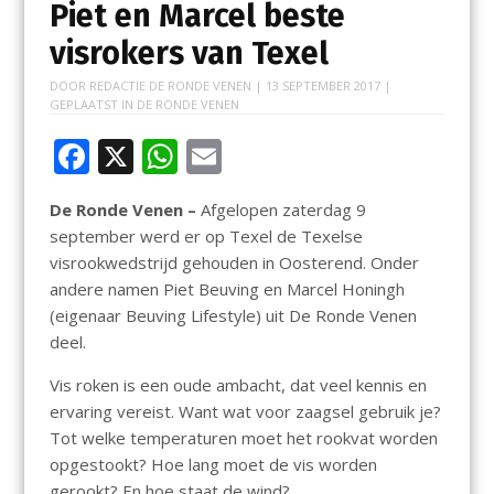
Piet en Marcel beste
visrokers van Texel
DOOR
REDACTIE DE RONDE VENEN
|
13 SEPTEMBER 2017
|
GEPLAATST IN
DE RONDE VENEN
F
X
W
E
ac
h
m
De Ronde Venen –
Afgelopen zaterdag 9
e
at
ai
september werd er op Texel de Texelse
b
s
l
visrookwedstrijd gehouden in Oosterend. Onder
o
A
andere namen Piet Beuving en Marcel Honingh
(eigenaar Beuving Lifestyle) uit De Ronde Venen
o
p
deel.
k
p
Vis roken is een oude ambacht, dat veel kennis en
ervaring vereist. Want wat voor zaagsel gebruik je?
Tot welke temperaturen moet het rookvat worden
opgestookt? Hoe lang moet de vis worden
gerookt? En hoe staat de wind?