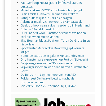
Kaartverkoop Nostalgisch Filmfestival start 20
augustus
Mini-skatekamp VZOD voor basisschooljeugd
Lezing Midas Dekkers: Het menselijk tekort
Rondje kunst kijken in Parkje Calslagen
Aalsmeer maakt zich op voor de Klimaatweek
Geelpoothoornaars rukken verder op in Nederland
Column: ‘Donald denkt door’
Uur U nadert voor KunstRondeVenen: ‘We hopen
snel nieuwe ruimte te vinden’
Jikke Bouman blaast Paviljoen Toren De Grote Sniep
nieuw leven in
Sportcluster Mijdrechtse Dwarsweg lijkt vorm te
krijgen
Zomerse expositie in galerie KunstRondeVenen
Drie kunstenaars exposeren op Fort bij Nigtevecht
Dagje weg deze zomer? Pak een deelauto!
Vrijwilligers vormen kloppend hart van Filmtheater
Gerrit
De Bertram in Legmeer voorzien van AED
Polderfeest De Kwakel bewijst kracht als
dorpsevenement
29e editie Open 25+ toernooi bij Qui Vive