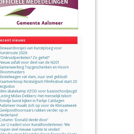
ecent nieuws
Bewaardoosjes van Kunstploeg voor
Kunstroute 2026
“Onkruidperikelen? Zo gefixt!”
Nieuw asfalt voor deel van de N201
Samenwerking Topgeschenken en Hoorn
Bloommasters
Bestelwagen vat vlam, vuur snel geblust!
Kaartverkoop Nostalgisch Filmfestival start 20
augustus
Mini-skatekamp VZOD voor basisschooljeugd
Lezing Midas Dekkers: Het menselijk tekort
Rondje kunst kijken in Parkje Calslagen
Aalsmeer maakt zich op voor de Klimaatweek
Geelpoothoornaars rukken verder op in
Nederland
Column: ‘Donald denkt door’
Uur U nadert voor KunstRondeVenen: ‘We
hopen snel nieuwe ruimte te vinden’