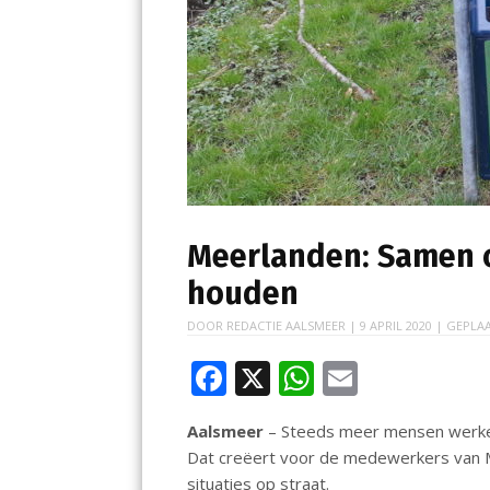
Meerlanden: Samen o
houden
DOOR
REDACTIE AALSMEER
|
9 APRIL 2020
| GEPLAA
F
X
W
E
ac
h
m
Aalsmeer
– Steeds meer mensen werken
e
at
ai
Dat creëert voor de medewerkers van M
b
s
l
situaties op straat.