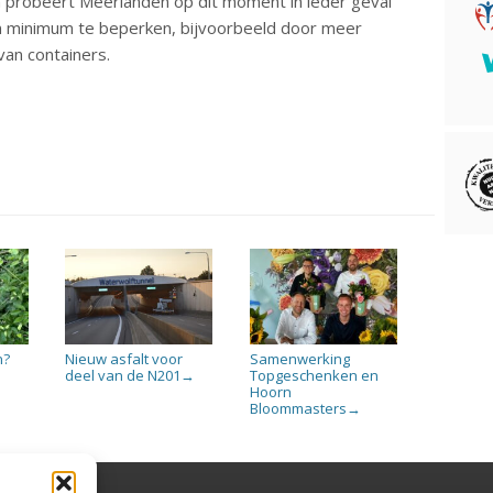
probeert Meerlanden op dit moment in ieder geval
en minimum te beperken, bijvoorbeeld door meer
van containers.
n?
Nieuw asfalt voor
Samenwerking
deel van de N201
Topgeschenken en
→
Hoorn
Bloommasters
→