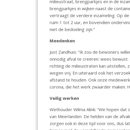
milieustraat, brengparkjes en in de inz
brengparkjes in wijken naast de containe
vertraagt de verdere inzameling. Op de 
ruim 1 tot 2 uur, en bovendien ondervin
niet de bedoeling zijn.”
Meedenken
Just Zandhuis: “Ik zou de bewoners wi
onnodig afval te creëren: wees bewust. Ki
richting de milieustraten kan uitstellen
wegen vrij. En uiteraard ook het verzoe
afstand te houden. Ook onze medewerke
corona, die het werk zwaarder maken. H
Veilig werken
Wethouder Wilma Alink: “We hopen dat 
van Meerlanden. De helden van de afvali
zorgen ook in deze tijd voor ons, dus la