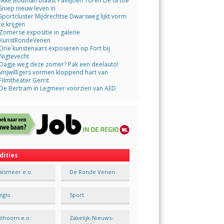
Jikke Bouman blaast Paviljoen Toren De Grote
Sniep nieuw leven in
Sportcluster Mijdrechtse Dwarsweg lijkt vorm
te krijgen
Zomerse expositie in galerie
KunstRondeVenen
Drie kunstenaars exposeren op Fort bij
Nigtevecht
Dagje weg deze zomer? Pak een deelauto!
Vrijwilligers vormen kloppend hart van
Filmtheater Gerrit
De Bertram in Legmeer voorzien van AED
dities
alsmeer e.o.
De Ronde Venen
egio
Sport
ithoorn e.o.
Zakelijk-Nieuws-