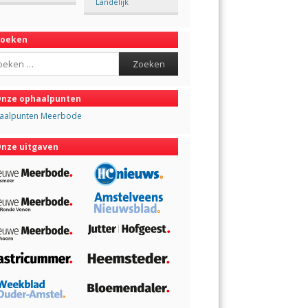
Landelijk
Zoeken
ch
nze ophaalpunten
aalpunten Meerbode
nze uitgaven