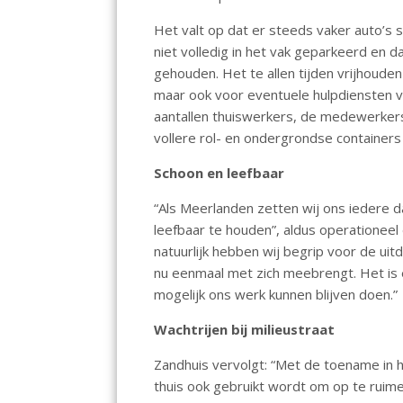
o
A
Het valt op dat er steeds vaker auto’s
o
p
niet volledig in het vak geparkeerd en
k
p
gehouden. Het te allen tijden vrijhoude
maar ook voor eventuele hulpdiensten 
aantallen thuiswerkers, de medewerke
vollere rol- en ondergrondse containers
Schoon en leefbaar
“Als Meerlanden zetten wij ons iedere 
leefbaar te houden”, aldus operationeel
natuurlijk hebben wij begrip voor de uit
nu eenmaal met zich meebrengt. Het is e
mogelijk ons werk kunnen blijven doen.”
Wachtrijen bij milieustraat
Zandhuis vervolgt: “Met de toename in h
thuis ook gebruikt wordt om op te ruim