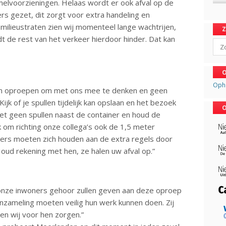
amelvoorzieningen. Helaas wordt er ook afval op de
rs gezet, dit zorgt voor extra handeling en
milieustraten zien wij momenteel lange wachtrijen,
dt de rest van het verkeer hierdoor hinder. Dat kan
Sear
O
Oph
llen oproepen om met ons mee te denken en geen
jk of je spullen tijdelijk kan opslaan en het bezoek
O
, zet geen spullen naast de container en houd de
k om richting onze collega’s ook de 1,5 meter
rs moeten zich houden aan de extra regels door
oud rekening met hen, ze halen uw afval op.”
onze inwoners gehoor zullen geven aan deze oproep
nzameling moeten veilig hun werk kunnen doen. Zij
ten wij voor hen zorgen.”