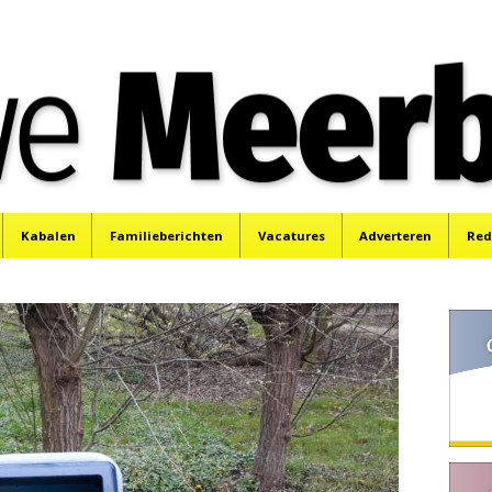
e
Mijdrecht, Uithoorn en De Kwakel.
Kabalen
Familieberichten
Vacatures
Adverteren
Red