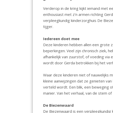
o
A
Verderop in de kring kijkt iemand met e
o
p
enthousiast met z’n armen richting Gerda
k
p
verpleegkundig kinderzorghuis De Bieze
tijger.
Iedereen doet mee
Deze kinderen hebben allen een grote zo
beperkingen. Veel zijn chronisch ziek, 
afhankelijk van zuurstof, of voeding via
wordt door Gerda betrokken bij het verha
Waar deze kinderen niet of nauwelijks m
kleine aanwijzingen dat ze genieten va
verteld wordt. Een blik, een beweging of
manier. Van het verhaal, van de stem of d
De Biezenwaard
De Biezenwaard is een verpleegkundig k