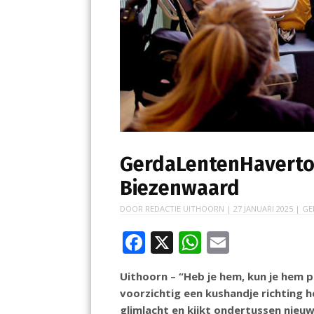
GerdaLentenHaverton
Biezenwaard
DOOR
REDACTIE UITHOORN
|
27 JANUARI 2025
| GE
F
X
W
E
ac
h
m
Uithoorn – “Heb je hem, kun je hem
e
at
ai
voorzichtig een kushandje richting h
b
s
l
glimlacht en kijkt ondertussen nieuws