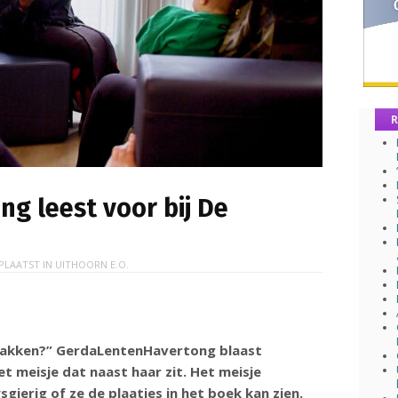
R
g leest voor bij De
PLAATST IN
UITHOORN E.O.
 pakken?” GerdaLentenHavertong blaast
et meisje dat naast haar zit. Het meisje
gierig of ze de plaatjes in het boek kan zien.