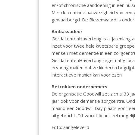
en/of chronische aandoening in een huise
Met de continue aanwezigheid van een g
gewaarborgd. De Biezenwaard is onder
Ambassadeur
GerdaLentenHavertong is al jarenlang a
inzet voor twee hele kwetsbare groepen:
mensen met dementie in een zorgcentr
GerdaLentenHavertong regelmatig locati
ervaring maken dat ze kinderen begrijpt
interactieve manier kan voorlezen.
Betrokken ondernemers
De organisatie Goodwill zet zich al 33 j
jaar ook voor dementie zorgcentra. Onde
maand een Goodwill Day plaats voor een
uitgebracht. Dit wordt financieel moge
Foto: aangeleverd