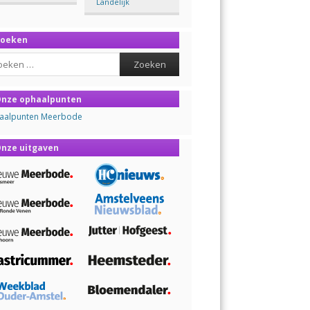
Landelijk
Zoeken
ch
nze ophaalpunten
aalpunten Meerbode
nze uitgaven