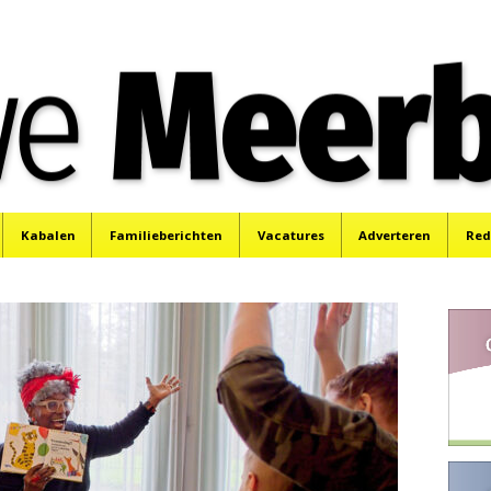
e
Mijdrecht, Uithoorn en De Kwakel.
Kabalen
Familieberichten
Vacatures
Adverteren
Red