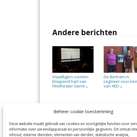
Andere berichten
Vrijwilligers vormen
De Bertram in
kloppend hart van
Legmeer voorzie
Filmtheater Gerrit
van AED
→
→
Beheer cookie toestemming
Deze website maakt gebruik van cookies en soortgelijke functies voor ve
De Nieuwe Meerbode
Aal
informatie over uw eindapparaat en persoonlijke gegevens. Dit omvat int
Visserstraat 10
en
inhoud, externe diensten, elementen van derden, statistische analyse,
1431 GJ Aalsmeer