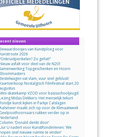
ecent nieuws
Bewaardoosjes van Kunstploeg voor
Kunstroute 2026
“Onkruidperikelen? Zo gefixt!”
Nieuw asfalt voor deel van de N201
Samenwerking Topgeschenken en Hoorn
Bloommasters
Bestelwagen vat vlam, vuur snel geblust!
Kaartverkoop Nostalgisch Filmfestival start 20
augustus
Mini-skatekamp VZOD voor basisschooljeugd
Lezing Midas Dekkers: Het menselijk tekort
Rondje kunst kijken in Parkje Calslagen
Aalsmeer maakt zich op voor de Klimaatweek
Geelpoothoornaars rukken verder op in
Nederland
Column: ‘Donald denkt door’
Uur U nadert voor KunstRondeVenen: ‘We
hopen snel nieuwe ruimte te vinden’