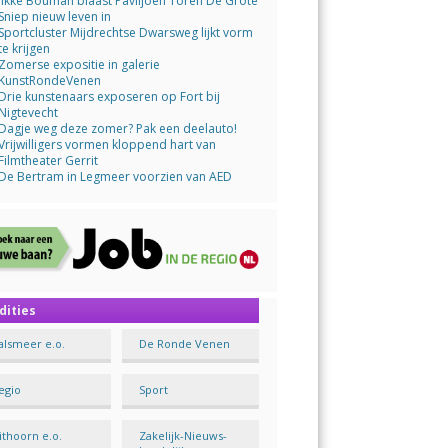
Jikke Bouman blaast Paviljoen Toren De Grote
Sniep nieuw leven in
Sportcluster Mijdrechtse Dwarsweg lijkt vorm
te krijgen
Zomerse expositie in galerie
KunstRondeVenen
Drie kunstenaars exposeren op Fort bij
Nigtevecht
Dagje weg deze zomer? Pak een deelauto!
Vrijwilligers vormen kloppend hart van
Filmtheater Gerrit
De Bertram in Legmeer voorzien van AED
dities
alsmeer e.o.
De Ronde Venen
egio
Sport
ithoorn e.o.
Zakelijk-Nieuws-