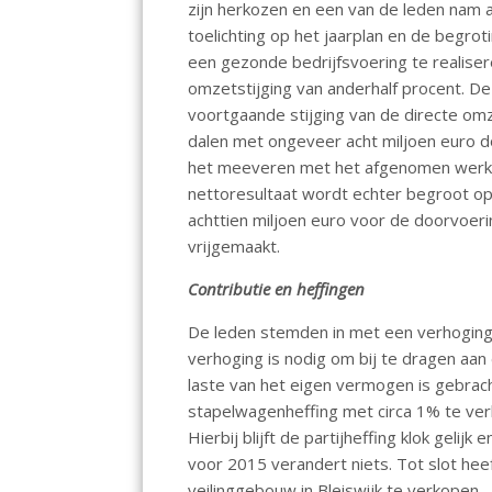
zijn herkozen en een van de leden nam a
o
p
toelichting op het jaarplan en de begro
k
p
een gezonde bedrijfsvoering te realiser
omzetstijging van anderhalf procent. De 
voortgaande stijging van de directe omz
dalen met ongeveer acht miljoen euro d
het meeveren met het afgenomen werkaa
nettoresultaat wordt echter begroot op
achttien miljoen euro voor de doorvoer
vrijgemaakt.
Contributie en heffingen
De leden stemden in met een verhoging 
verhoging is nodig om bij te dragen aan 
laste van het eigen vermogen is gebrach
stapelwagenheffing met circa 1% te ve
Hierbij blijft de partijheffing klok gelij
voor 2015 verandert niets. Tot slot he
veilinggebouw in Bleiswijk te verkopen.