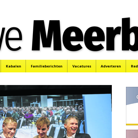
e
Mijdrecht, Uithoorn en De Kwakel.
Kabalen
Familieberichten
Vacatures
Adverteren
Red