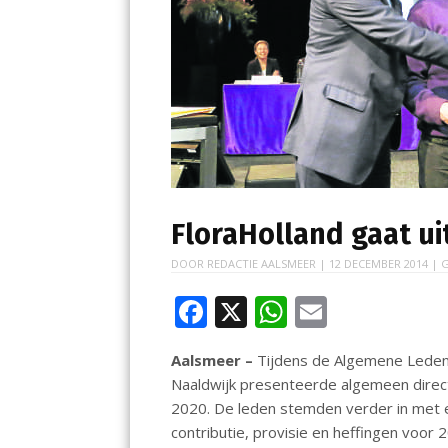
FloraHolland gaat ui
DOOR
REDACTIE AALSMEER
|
12 DECEMBER 2014
| G
F
X
W
E
ac
h
m
Aalsmeer –
Tijdens de Algemene Leden
e
at
ai
Naaldwijk presenteerde algemeen direct
b
s
l
2020. De leden stemden verder in met 
o
A
contributie, provisie en heffingen voo