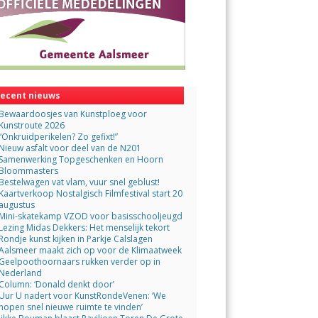
ecent nieuws
Bewaardoosjes van Kunstploeg voor
Kunstroute 2026
“Onkruidperikelen? Zo gefixt!”
Nieuw asfalt voor deel van de N201
Samenwerking Topgeschenken en Hoorn
Bloommasters
Bestelwagen vat vlam, vuur snel geblust!
Kaartverkoop Nostalgisch Filmfestival start 20
augustus
Mini-skatekamp VZOD voor basisschooljeugd
Lezing Midas Dekkers: Het menselijk tekort
Rondje kunst kijken in Parkje Calslagen
Aalsmeer maakt zich op voor de Klimaatweek
Geelpoothoornaars rukken verder op in
Nederland
Column: ‘Donald denkt door’
Uur U nadert voor KunstRondeVenen: ‘We
hopen snel nieuwe ruimte te vinden’