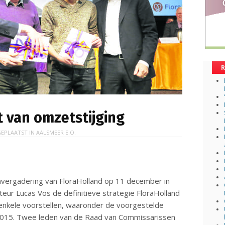
R
t van omzetstijging
EPLAATST IN
AALSMEER E.O.
vergadering van FloraHolland op 11 december in
eur Lucas Vos de definitieve strategie FloraHolland
enkele voorstellen, waaronder de voorgestelde
r 2015. Twee leden van de Raad van Commissarissen