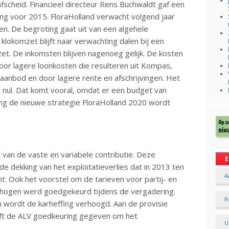
fscheid. Financieel directeur Rens Buchwaldt gaf een
ting voor 2015. FloraHolland verwacht volgend jaar
en. De begroting gaat uit van een algehele
klokomzet blijft naar verwachting dalen bij een
et. De inkomsten blijven nagenoeg gelijk. De kosten
oor lagere loonkosten die resulteren uit Kompas,
nbod en door lagere rente en afschrijvingen. Het
 nul. Dat komt vooral, omdat er een budget van
ing de nieuwe strategie FloraHolland 2020 wordt
van de vaste en variabele contributie. Deze
E
de dekking van het exploitatieverlies dat in 2013 ten
A
t. Ook het voorstel om de tarieven voor partij- en
rhogen werd goedgekeurd tijdens de vergadering.
R
k en wordt de karheffing verhoogd. Aan de provisie
eft de ALV goedkeuring gegeven om het
U