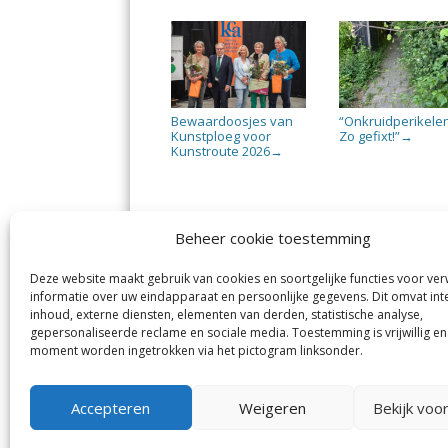
Bewaardoosjes van
“Onkruidperikele
Kunstploeg voor
Zo gefixt!”
→
Kunstroute 2026
→
Beheer cookie toestemming
Deze website maakt gebruik van cookies en soortgelijke functies voor ve
De Nieuwe Meerbode
Aal
informatie over uw eindapparaat en persoonlijke gegevens. Dit omvat int
Visserstraat 10
en
inhoud, externe diensten, elementen van derden, statistische analyse,
1431 GJ Aalsmeer
De 
0297-341900
gepersonaliseerde reclame en sociale media. Toestemming is vrijwillig en
Mij
info@meerbode.nl
moment worden ingetrokken via het pictogram linksonder.
Vro
Ba
Uit
Accepteren
Weigeren
Bekijk voo