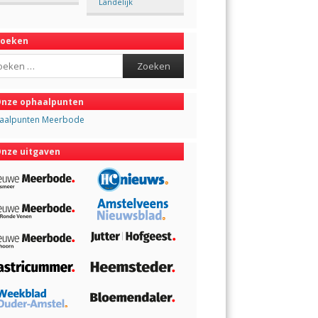
Landelijk
Zoeken
ch
nze ophaalpunten
aalpunten Meerbode
nze uitgaven