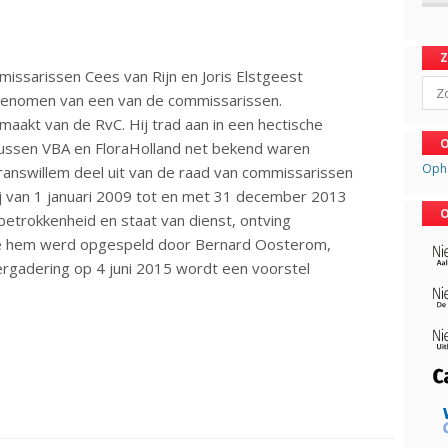
issarissen Cees van Rijn en Joris Elstgeest
Sear
enomen van een van de commissarissen.
emaakt van de RvC. Hij trad aan in een hectische
O
tussen VBA en FloraHolland net bekend waren
Oph
ranswillem deel uit van de raad van commissarissen
ij van 1 januari 2009 tot en met 31 december 2013
O
, betrokkenheid en staat van dienst, ontving
die hem werd opgespeld door Bernard Oosterom,
ergadering op 4 juni 2015 wordt een voorstel