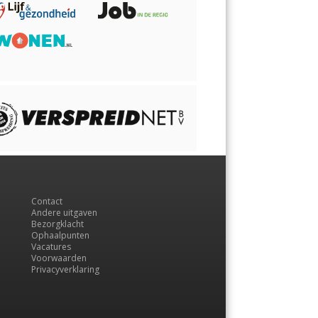
Contact
Andere uitgaven
Bezorgklacht
Ophaalpunten
Vacatures
Voorwaarden
Privacyverklaring