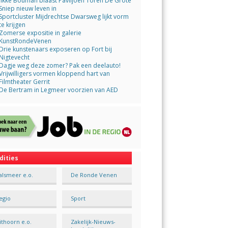
Jikke Bouman blaast Paviljoen Toren De Grote
Sniep nieuw leven in
Sportcluster Mijdrechtse Dwarsweg lijkt vorm
te krijgen
Zomerse expositie in galerie
KunstRondeVenen
Drie kunstenaars exposeren op Fort bij
Nigtevecht
Dagje weg deze zomer? Pak een deelauto!
Vrijwilligers vormen kloppend hart van
Filmtheater Gerrit
De Bertram in Legmeer voorzien van AED
dities
alsmeer e.o.
De Ronde Venen
egio
Sport
ithoorn e.o.
Zakelijk-Nieuws-