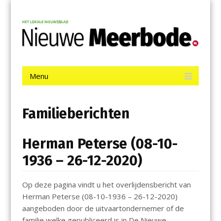
Menu
Skip
Nieuwe Meerbode
to
content
Het laatste nieuws uit Aalsmeer, De Ronde Venen, Mijdrecht,
Uithoorn en De Kwakel.
Menu
Skip
to
content
Familieberichten
Herman Peterse (08-10-
1936 – 26-12-2020)
Op deze pagina vindt u het overlijdensbericht van
Herman Peterse (08-10-1936 – 26-12-2020)
aangeboden door de uitvaartondernemer of de
familie welke gepubliceerd is in De Nieuwe