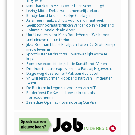
augustus
Mini-skatekamp VZOD voor basisschooljeugd
Lezing Midas Dekkers: Het menselijk tekort
Rondje kunst kijken in Parkje Calslagen
Aalsmeer maakt zich op voor de Klimaatweek
Geelpoothoornaars rukken verder op in Nederland
Column: ‘Donald denkt door’
Uur U nadert voor KunstRondeVenen: ‘We hopen
snel nieuwe ruimte te vinden’
Jikke Bouman blaast Paviljoen Toren De Grote Sniep
nieuw leven in
Sportcluster Mijdrechtse Dwarsweg lijkt vorm te
krijgen
Zomerse expositie in galerie KunstRondeVenen
Drie kunstenaars exposeren op Fort bij Nigtevecht
Dagje weg deze zomer? Pak een deelauto!
Vrijwilligers vormen kloppend hart van Filmtheater
Gerrit
De Bertram in Legmeer voorzien van AED
Polderfeest De Kwakel bewijst kracht als
dorpsevenement
29e editie Open 25+ toernooi bij Qui Vive