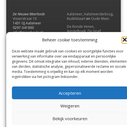
De Nieuwe Meerbode
Aalsmeer
,
Aalsmeerderbrug
,
Visserstraat 10
Kudelstaart
en
Oude Meer
.
1431 GJ Aalsmeer
De Ronde Venen
,
0297-341900
Amstelhoek
,
De Hoef
,
info@meerbode.nl
Mijdrecht
,
Wilnis
,
Vinkeveen
,
Beheer cookie toestemming
Vrouwenakker
,
Waverveen
,
Abcoude
en
Baambrugge
.
Deze website maakt gebruik van cookies en soortgelijke functies voor
Uithoorn
en
De Kwakel
.
verwerking van informatie over uw eindapparaat en persoonlijke
gegevens. Dit omvat integratie van inhoud, externe diensten, elementen
van derden, statistische analyse, gepersonaliseerde reclame en sociale
Contact
media. Toestemming is vrijwillig en kan op elk moment worden
Andere uitgaven
ingetrokken via het pictogram linksonder.
Bezorgklacht
Ophaalpunten
Vacatures
Voorwaarden
Accepteren
Privacyverklaring
Weigeren
© GOUW Uitgevers B.V.
Bekijk voorkeuren
Menu
Aalsmeer
De Ronde Venen
Uithoorn