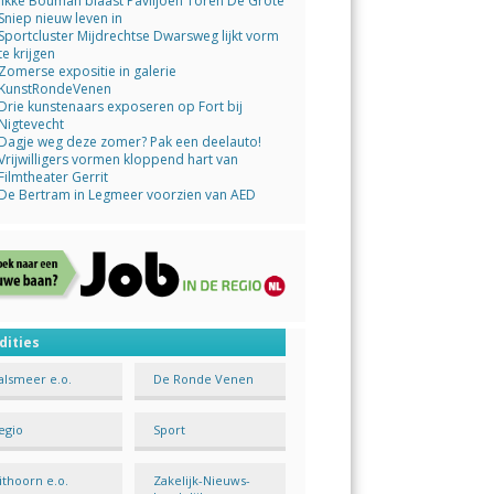
Jikke Bouman blaast Paviljoen Toren De Grote
Sniep nieuw leven in
Sportcluster Mijdrechtse Dwarsweg lijkt vorm
te krijgen
Zomerse expositie in galerie
KunstRondeVenen
Drie kunstenaars exposeren op Fort bij
Nigtevecht
Dagje weg deze zomer? Pak een deelauto!
Vrijwilligers vormen kloppend hart van
Filmtheater Gerrit
De Bertram in Legmeer voorzien van AED
dities
alsmeer e.o.
De Ronde Venen
egio
Sport
ithoorn e.o.
Zakelijk-Nieuws-