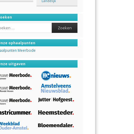
Landelijk
Zoeken
ch
nze ophaalpunten
aalpunten Meerbode
nze uitgaven