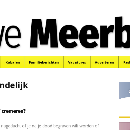
e
Mijdrecht, Uithoorn en De Kwakel.
Kabalen
Familieberichten
Vacatures
Adverteren
Red
ndelijk
f cremeren?
s nagedacht of je na je dood begraven wilt worden of