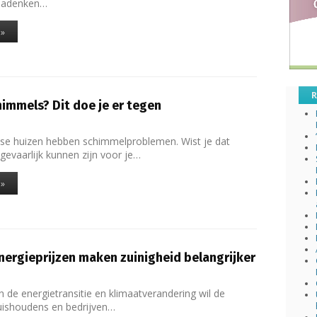
Nadenken…
 »
R
himmels? Dit doe je er tegen
se huizen hebben schimmelproblemen. Wist je dat
gevaarlijk kunnen zijn voor je…
 »
nergieprijzen maken zuinigheid belangrijker
1
n de energietransitie en klimaatverandering wil de
uishoudens en bedrijven…