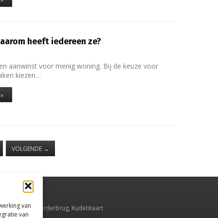
waarom heeft iedereen ze?
 een aanwinst voor menig woning. Bij de keuze voor
uiken kiezen…
 »
VOLGENDE
→
rwerking van
smeer
,
Aalsmeerderbrug
,
Kudelstaart
egratie van
Oude Meer
.