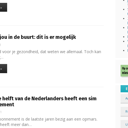
 »
jou in de buurt: dit is er mogelijk
1
d voor je gezondheid, dat weten we allemaal. Toch kan
g…
 »
E
 helft van de Nederlanders heeft een sim
A
nement
R
21
bonnement is de laatste jaren bezig aan een opmars.
heeft meer dan…
U