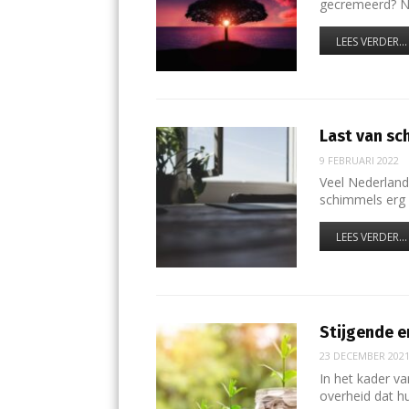
gecremeerd? 
LEES VERDER...
Last van sc
9 FEBRUARI 2022
Veel Nederland
schimmels erg 
LEES VERDER...
Stijgende e
23 DECEMBER 202
In het kader va
overheid dat h