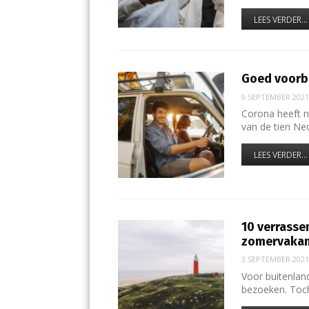
LEES VERDER...
Goed voorbe
9 SEPTEMBER 202
Corona heeft n
van de tien Ne
LEES VERDER...
10 verrasse
zomervakant
3 SEPTEMBER 202
Voor buitenlan
bezoeken. Toch