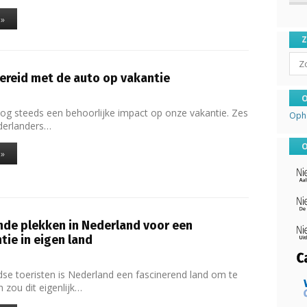
 »
Sear
reid met de auto op vakantie
1
O
og steeds een behoorlijke impact op onze vakantie. Zes
Oph
derlanders…
O
 »
nde plekken in Nederland voor een
ie in eigen land
1
dse toeristen is Nederland een fascinerend land om te
 zou dit eigenlijk…