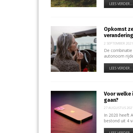
LEES VERDER...
Opkomst zel
veranderin
2 SEPTEMBER 202
De combinatie 
autonoom rijd
LEES VERDER...
Voor welke 
gaan?
27 AUGUSTUS 202
In 2020 heeft 
bestond uit 4 
LEES VERDER...