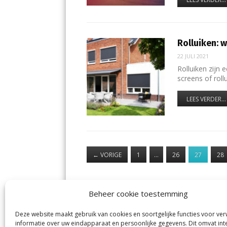
Rolluiken: 
22 JULI 2021
Rolluiken zijn
screens of roll
LEES VERDER...
←
VORIGE
1
…
26
27
28
Beheer cookie toestemming
Deze website maakt gebruik van cookies en soortgelijke functies voor ve
De Nieuwe Meerbode
Aal
informatie over uw eindapparaat en persoonlijke gegevens. Dit omvat int
Visserstraat 10
en