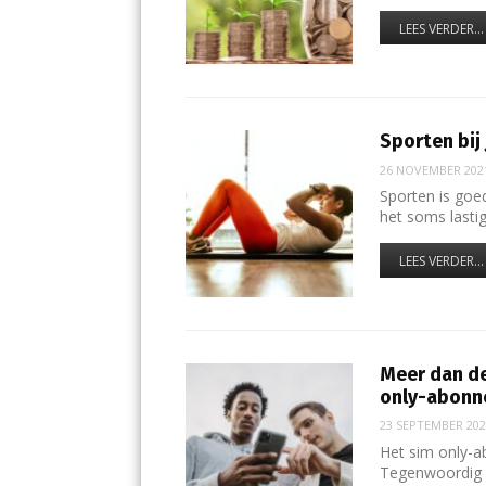
LEES VERDER...
Sporten bij 
26 NOVEMBER 202
Sporten is goe
het soms lasti
LEES VERDER...
Meer dan de
only-abon
23 SEPTEMBER 20
Het sim only-a
Tegenwoordig 