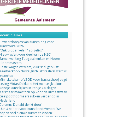
ecent nieuws
Bewaardoosjes van Kunstploeg voor
Kunstroute 2026
“Onkruidperikelen? Zo gefixt!”
Nieuw asfalt voor deel van de N201
Samenwerking Topgeschenken en Hoorn
Bloommasters
Bestelwagen vat vlam, vuur snel geblust!
Kaartverkoop Nostalgisch Filmfestival start 20
augustus
Mini-skatekamp VZOD voor basisschooljeugd
Lezing Midas Dekkers: Het menselijk tekort
Rondje kunst kijken in Parkje Calslagen
Aalsmeer maakt zich op voor de Klimaatweek
Geelpoothoornaars rukken verder op in
Nederland
Column: ‘Donald denkt door’
Uur U nadert voor KunstRondeVenen: ‘We
hopen snel nieuwe ruimte te vinden’