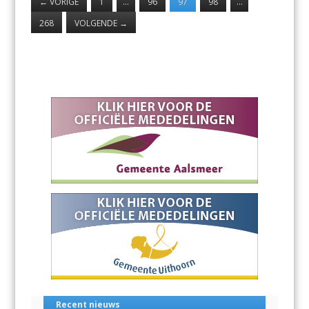
←
VORIGE
1
…
96
97
98
…
268
VOLGENDE
→
Recent nieuws