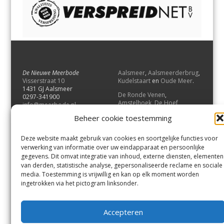
De Nieuwe Meerbode
Aalsmeer
,
Aalsmeerderbrug
,
Visserstraat 10
Kudelstaart
en
Oude Meer
.
1431 GJ Aalsmeer
De Ronde Venen
,
0297-341900
Amstelhoek
,
De Hoef
,
info@meerbode.nl
Mijdrecht
,
Wilnis
,
Vinkeveen
,
Beheer cookie toestemming
Vrouwenakker
,
Waverveen
,
Abcoude
en
Baambrugge
.
Deze website maakt gebruik van cookies en soortgelijke functies voor
Uithoorn
en
De Kwakel
.
verwerking van informatie over uw eindapparaat en persoonlijke
gegevens. Dit omvat integratie van inhoud, externe diensten, elementen
van derden, statistische analyse, gepersonaliseerde reclame en sociale
Contact
media. Toestemming is vrijwillig en kan op elk moment worden
Andere uitgaven
ingetrokken via het pictogram linksonder.
Bezorgklacht
Ophaalpunten
Vacatures
Voorwaarden
Accepteren
Privacyverklaring