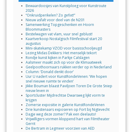
Bewaardoosjes van Kunstploeg voor Kunstroute
2026
“Onkruidperikelen? Zo gefixt!”
Nieuw asfalt voor deel van de N201
Samenwerking Topgeschenken en Hoorn
Bloommasters
Bestelwagen vat vlam, vuur snel geblust!
Kaartverkoop Nostalgisch Filmfestival start 20
augustus
Mini-skatekamp VZOD voor basisschooljeugd
Lezing Midas Dekkers: Het menselijk tekort
Rondje kunst kijken in Parkje Calslagen
Aalsmeer maakt zich op voor de Klimaatweek
Geelpoothoornaars rukken verder op in Nederland
Column: ‘Donald denkt door’
Uur U nadert voor KunstRondeVenen: ‘We hopen
snel nieuwe ruimte te vinden’
Jikke Bouman blaast Paviljoen Toren De Grote Sniep
nieuw leven in
Sportcluster Mijdrechtse Dwarsweg lijkt vorm te
krijgen
Zomerse expositie in galerie KunstRondeVenen
Drie kunstenaars exposeren op Fort bij Nigtevecht
Dagje weg deze zomer? Pak een deelauto!
Vrijwilligers vormen kloppend hart van Filmtheater
Gerrit
De Bertram in Legmeer voorzien van AED