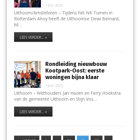
1 JULI 2025
Uithoorn/Amstelveen – Tijdens het NK Turnen in
Rotterdam Ahoy heeft de Uithoornse Dewi Bernard,
lid…
LEES VERDER... »
Rondleiding nieuwbouw
Kootpark-Oost: eerste
woningen bijna klaar
1 JULI 2025
Uithoorn – Wethouders Jan Hazen en Ferry Hoekstra
van de gemeente Uithoorn en Stijn Vos…
LEES VERDER... »