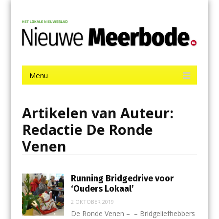
Menu
Skip
Nieuwe Meerbode
to
content
Het laatste nieuws uit Aalsmeer, De Ronde Venen, Mijdrecht,
Uithoorn en De Kwakel.
Menu
Skip
to
content
Artikelen van Auteur:
Redactie De Ronde
Venen
Running Bridgedrive voor
‘Ouders Lokaal’
2 OKTOBER 2019
De Ronde Venen – – Bridgeliefhebbers