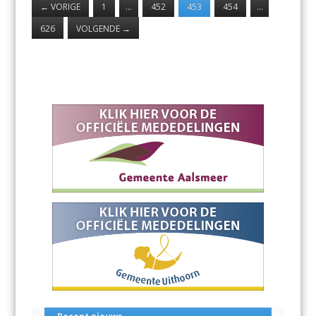
←
VORIGE
1
…
452
453
454
…
626
VOLGENDE
→