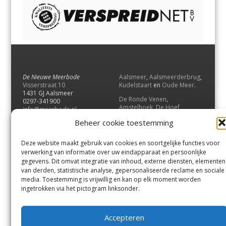
De Nieuwe Meerbode
Aalsmeer
,
Aalsmeerderbrug
,
Visserstraat 10
Kudelstaart
en
Oude Meer
.
1431 GJ Aalsmeer
De Ronde Venen
,
0297-341900
Amstelhoek
,
De Hoef
,
info@meerbode.nl
Mijdrecht
,
Wilnis
,
Vinkeveen
,
Beheer cookie toestemming
Vrouwenakker
,
Waverveen
,
Abcoude
en
Baambrugge
.
Deze website maakt gebruik van cookies en soortgelijke functies voor
Uithoorn
en
De Kwakel
.
verwerking van informatie over uw eindapparaat en persoonlijke
gegevens. Dit omvat integratie van inhoud, externe diensten, elementen
van derden, statistische analyse, gepersonaliseerde reclame en sociale
Contact
media. Toestemming is vrijwillig en kan op elk moment worden
Andere uitgaven
ingetrokken via het pictogram linksonder.
Bezorgklacht
Ophaalpunten
Vacatures
Voorwaarden
Accepteren
Privacyverklaring