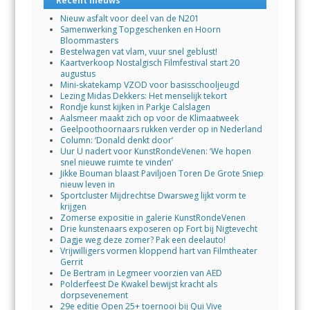
Recent nieuws
Nieuw asfalt voor deel van de N201
Samenwerking Topgeschenken en Hoorn
Bloommasters
Bestelwagen vat vlam, vuur snel geblust!
Kaartverkoop Nostalgisch Filmfestival start 20
augustus
Mini-skatekamp VZOD voor basisschooljeugd
Lezing Midas Dekkers: Het menselijk tekort
Rondje kunst kijken in Parkje Calslagen
Aalsmeer maakt zich op voor de Klimaatweek
Geelpoothoornaars rukken verder op in Nederland
Column: ‘Donald denkt door’
Uur U nadert voor KunstRondeVenen: ‘We hopen
snel nieuwe ruimte te vinden’
Jikke Bouman blaast Paviljoen Toren De Grote Sniep
nieuw leven in
Sportcluster Mijdrechtse Dwarsweg lijkt vorm te
krijgen
Zomerse expositie in galerie KunstRondeVenen
Drie kunstenaars exposeren op Fort bij Nigtevecht
Dagje weg deze zomer? Pak een deelauto!
Vrijwilligers vormen kloppend hart van Filmtheater
Gerrit
De Bertram in Legmeer voorzien van AED
Polderfeest De Kwakel bewijst kracht als
dorpsevenement
29e editie Open 25+ toernooi bij Qui Vive