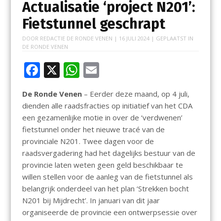
Actualisatie ‘project N201’:
Fietstunnel geschrapt
DOOR
REDACTIE DE RONDE VENEN
|
16 JULI 2024
| GEPLAATST IN
DE RONDE VENEN
F
X
W
E
ac
h
m
De Ronde Venen
– Eerder deze maand, op 4 juli,
e
at
ai
dienden alle raadsfracties op initiatief van het CDA
b
s
l
een gezamenlijke motie in over de ‘verdwenen’
o
A
fietstunnel onder het nieuwe tracé van de
provinciale N201. Twee dagen voor de
o
p
raadsvergadering had het dagelijks bestuur van de
k
p
provincie laten weten geen geld beschikbaar te
willen stellen voor de aanleg van de fietstunnel als
belangrijk onderdeel van het plan ‘Strekken bocht
N201 bij Mijdrecht’. In januari van dit jaar
organiseerde de provincie een ontwerpsessie over