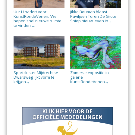
Uur U nadert voor
Jikke Bouman blaast
KunstRondeVenen: ‘We
Paviljoen Toren De Grote
hopen snel nieuwe ruimte
Sniep nieuw leven in
→
te vinden’
→
Sportcluster Mijdrechtse
Zomerse expositie in
Dwarsweg lijkt vorm te
galerie
krijgen
KunstRondeVenen
→
→