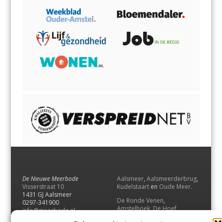
De Nieuwe Meerbode
Aalsmeer
,
Aalsmeerderbrug
,
Visserstraat 10
Kudelstaart
en
Oude Meer
.
1431 GJ Aalsmeer
De Ronde Venen
,
0297-341900
Amstelhoek
,
De Hoef
,
info@meerbode.nl
Mijdrecht
,
Wilnis
,
Vinkeveen
,