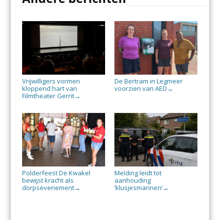
Vrijwilligers vormen
De Bertram in Legmeer
kloppend hart van
voorzien van AED
→
Filmtheater Gerrit
→
Polderfeest De Kwakel
Melding leidt tot
bewijst kracht als
aanhouding
dorpsevenement
‘klusjesmannen’
→
→