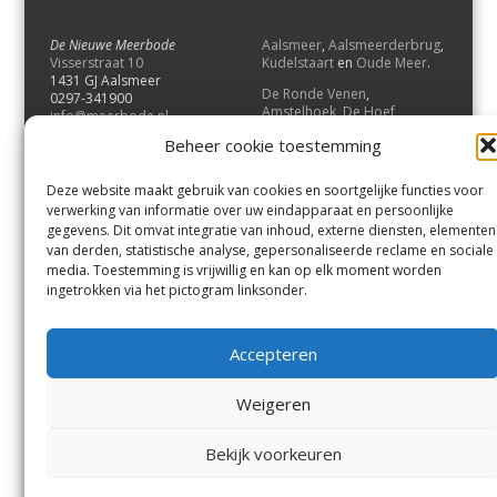
De Nieuwe Meerbode
Aalsmeer
,
Aalsmeerderbrug
,
Visserstraat 10
Kudelstaart
en
Oude Meer
.
1431 GJ Aalsmeer
De Ronde Venen
,
0297-341900
Amstelhoek
,
De Hoef
,
info@meerbode.nl
Mijdrecht
,
Wilnis
,
Vinkeveen
,
Beheer cookie toestemming
Vrouwenakker
,
Waverveen
,
Abcoude
en
Baambrugge
.
Deze website maakt gebruik van cookies en soortgelijke functies voor
Uithoorn
en
De Kwakel
.
verwerking van informatie over uw eindapparaat en persoonlijke
gegevens. Dit omvat integratie van inhoud, externe diensten, elementen
van derden, statistische analyse, gepersonaliseerde reclame en sociale
Contact
media. Toestemming is vrijwillig en kan op elk moment worden
Andere uitgaven
ingetrokken via het pictogram linksonder.
Bezorgklacht
Ophaalpunten
Vacatures
Voorwaarden
Accepteren
Privacyverklaring
Weigeren
© GOUW Uitgevers B.V.
Bekijk voorkeuren
Menu
Aalsmeer
De Ronde Venen
Uithoorn
Aalsmeer/Uithoorn
De Ronde Venen