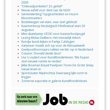
2026
“Onkruidperikelen? Zo gefixt!”
Nieuw asfalt voor deel van de N201
Samenwerking Topgeschenken en Hoorn
Bloommasters
Bestelwagen vat vlam, vuur snel geblust!
Kaartverkoop Nostalgisch Filmfestival start 20
augustus
Mini-skatekamp VZOD voor basisschooljeugd
Lezing Midas Dekkers: Het menselijk tekort
Rondje kunst kijken in Parkje Calslagen
Aalsmeer maakt zich op voor de Klimaatweek
Geelpoothoornaars rukken verder op in Nederland
Column: ‘Donald denkt door’
Uur U nadert voor KunstRondeVenen: ‘We hopen
snel nieuwe ruimte te vinden’
Jikke Bouman blaast Paviljoen Toren De Grote Sniep
nieuw leven in
Sportcluster Mijdrechtse Dwarsweg lijkt vorm te
krijgen
Zomerse expositie in galerie KunstRondeVenen