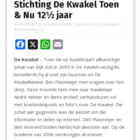
Stichting De Kwakel Toen
& Nu 12½ jaar
DOOR
REDACTIE DE RONDE VENEN
|
3 MAART 2019
| GEPLAATST
IN
UITHOORN E.O.
F
X
W
E
ac
h
m
De Kwakel
– Toen de uit Kudelstaart afkomstige
e
at
ai
Johan van Dijk zich in 2005 in De Kwakel vestigde,
b
s
l
benaderde hij al snel zijn buurman en De
o
A
Kwakelkenner Ben Plasmeijer met vragen over het
dorp. Deze troonde hem mee naar Kwakelaar
o
p
André Winter en diens archief: verhuisdozen vol
k
p
met krantenknipsels en foto’s over De Kwakel. Die
schat aan gegevens was de aanzet om die
informatie te delen op internet. Dirk Plasmeijer en
Ben Voorend boden hierbij hun diensten aan. Op de
braderie van 2006 verdrongen drommen