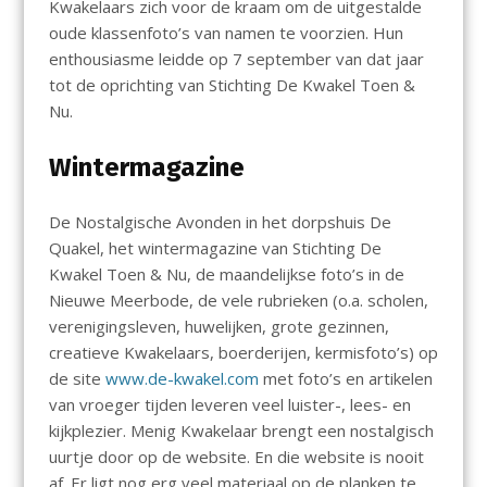
Kwakelaars zich voor de kraam om de uitgestalde
oude klassenfoto’s van namen te voorzien. Hun
enthousiasme leidde op 7 september van dat jaar
tot de oprichting van Stichting De Kwakel Toen &
Nu.
Wintermagazine
De Nostalgische Avonden in het dorpshuis De
Quakel, het wintermagazine van Stichting De
Kwakel Toen & Nu, de maandelijkse foto’s in de
Nieuwe Meerbode, de vele rubrieken (o.a. scholen,
verenigingsleven, huwelijken, grote gezinnen,
creatieve Kwakelaars, boerderijen, kermisfoto’s) op
de site
www.de-kwa
k
el.com
met foto’s en artikelen
van vroeger tijden leveren veel luister-, lees- en
kijkplezier. Menig Kwakelaar brengt een nostalgisch
uurtje door op de website. En die website is nooit
af. Er ligt nog erg veel materiaal op de planken te