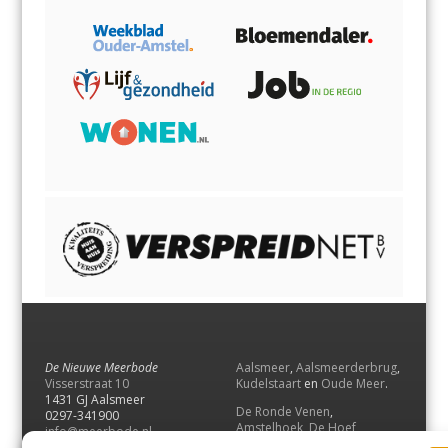
De Nieuwe Meerbode
Aalsmeer
,
Aalsmeerderbrug
,
Visserstraat 10
Kudelstaart
en
Oude Meer
.
1431 GJ Aalsmeer
De Ronde Venen
,
0297-341900
Amstelhoek
,
De Hoef
,
info@meerbode.nl
Mijdrecht
,
Wilnis
,
Vinkeveen
,