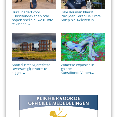
Uur U nadert voor
Jikke Bouman blaast
KunstRondeVenen: ‘We
Paviljoen Toren De Grote
hopen snel nieuwe ruimte
Sniep nieuw leven in
→
te vinden’
→
Sportcluster Mijdrechtse
Zomerse expositie in
Dwarsweg lijkt vorm te
galerie
krijgen
KunstRondeVenen
→
→