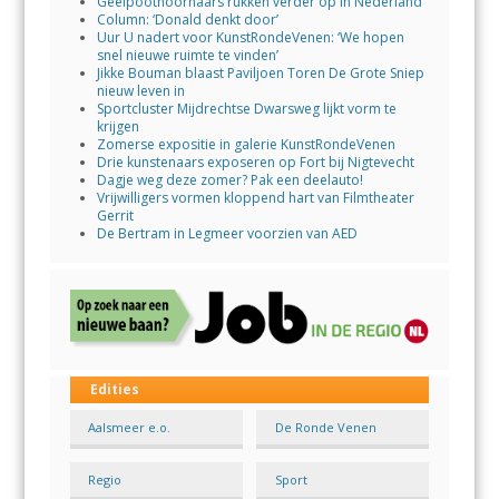
Geelpoothoornaars rukken verder op in Nederland
Column: ‘Donald denkt door’
Uur U nadert voor KunstRondeVenen: ‘We hopen
snel nieuwe ruimte te vinden’
Jikke Bouman blaast Paviljoen Toren De Grote Sniep
nieuw leven in
Sportcluster Mijdrechtse Dwarsweg lijkt vorm te
krijgen
Zomerse expositie in galerie KunstRondeVenen
Drie kunstenaars exposeren op Fort bij Nigtevecht
Dagje weg deze zomer? Pak een deelauto!
Vrijwilligers vormen kloppend hart van Filmtheater
Gerrit
De Bertram in Legmeer voorzien van AED
Edities
Aalsmeer e.o.
De Ronde Venen
Regio
Sport