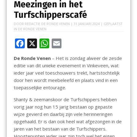
Meezingen in het
Turfschipperscafé
DOOR
REDACTIE DE RONDE VENEN
|
31 JANUARI 2024
| GEPLAATST
IN
DE RONDE VENEN
F
X
W
E
ac
h
m
De Ronde Venen
– Het is zondag alweer de zesde
e
at
ai
editie van dit unieke evenement in Vinkeveen, wat
b
s
l
ieder jaar veel toeschouwers trekt, hartstochtelijk
o
A
door hen wordt meebeleefd en plaats vind in een
toepasselijke entourage.
o
p
k
p
Shanty & zeemanskoor de Turfschippers hebben
vorig jaar nog hun 15 jarig bestaan op gepaste
wijze gevierd en daarbij zijn vele herinneringen
opgehaald. Er is dan ook heel wat afgezongen in de
jaren van het bestaan van de Turfschippers.
Hoogtepunten ieder jaar zijn toch wel het eigen