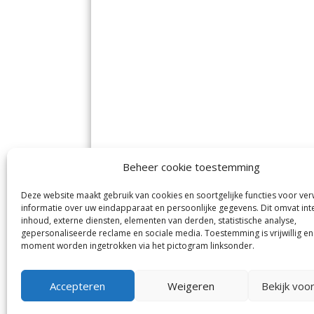
Beheer cookie toestemming
Deze website maakt gebruik van cookies en soortgelijke functies voor ve
De Nieuwe Meerbode
Aal
informatie over uw eindapparaat en persoonlijke gegevens. Dit omvat int
Visserstraat 10
en
inhoud, externe diensten, elementen van derden, statistische analyse,
1431 GJ Aalsmeer
De 
0297-341900
gepersonaliseerde reclame en sociale media. Toestemming is vrijwillig en
Mij
info@meerbode.nl
moment worden ingetrokken via het pictogram linksonder.
Vro
Ba
Uit
Accepteren
Weigeren
Bekijk voo