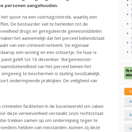
wee personen aangehouden.
p het spoor na een voertuigcontrole, waarbij een
fen. De bestuurder viel te herleiden tot de
oeveelheid drugs en gereguleerde geneesmiddelen
 maken het aannemelijk dat het perceel bekendstaat
maakt van een crimineel netwerk. De eigenaar
daarop een woning en een schuurtje. De huur is
et pand geldt tot 16 december. Burgemeester
naamsbekendheid van het perceel binnen het
e omgeving te beschermen is sluiting noodzakelijk.
oort ondermijnende praktijken. De veiligheid van
E
A
n criminelen faciliteiten in de bovenwereld om zaken
Door deze verwevenheid verzwakt onze rechtsstaat.
R
itie trekken samen op om ondermijning tegen te
moedens hebben van misstanden, kunnen zij deze
U