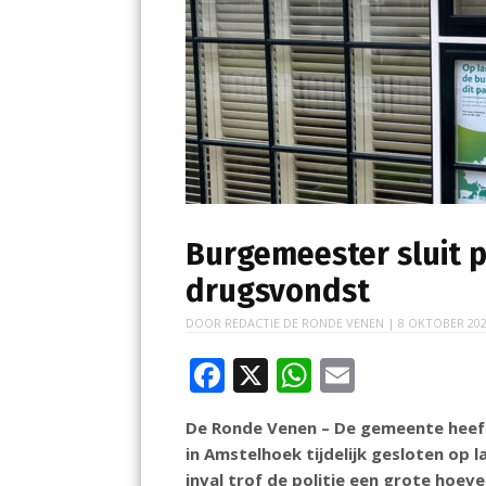
Burgemeester sluit 
drugsvondst
DOOR
REDACTIE DE RONDE VENEN
|
8 OKTOBER 20
F
X
W
E
ac
h
m
De Ronde Venen – De gemeente heef
e
at
ai
in Amstelhoek tijdelijk gesloten op 
b
s
l
inval trof de politie een grote hoe