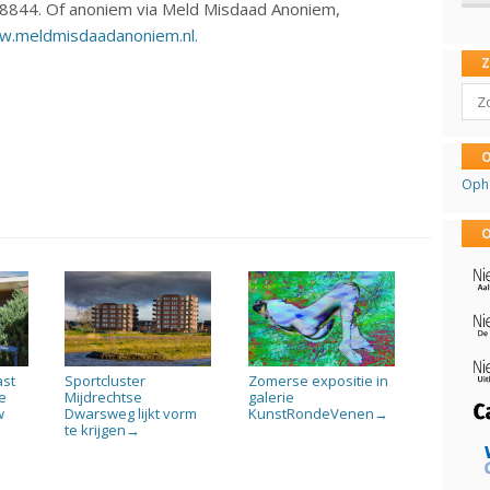
8844. Of anoniem via Meld Misdaad Anoniem,
.meldmisdaadanoniem.nl.
Sear
O
Oph
O
ast
Sportcluster
Zomerse expositie in
e
Mijdrechtse
galerie
w
Dwarsweg lijkt vorm
KunstRondeVenen
→
te krijgen
→