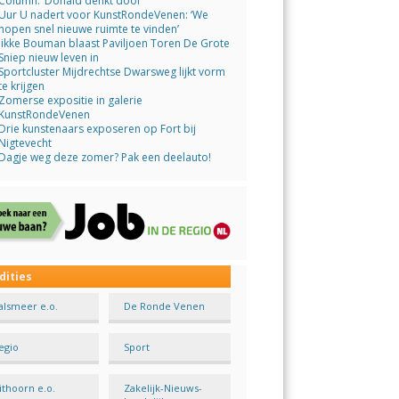
Column: ‘Donald denkt door’
Uur U nadert voor KunstRondeVenen: ‘We
hopen snel nieuwe ruimte te vinden’
Jikke Bouman blaast Paviljoen Toren De Grote
Sniep nieuw leven in
Sportcluster Mijdrechtse Dwarsweg lijkt vorm
te krijgen
Zomerse expositie in galerie
KunstRondeVenen
Drie kunstenaars exposeren op Fort bij
Nigtevecht
Dagje weg deze zomer? Pak een deelauto!
dities
alsmeer e.o.
De Ronde Venen
egio
Sport
ithoorn e.o.
Zakelijk-Nieuws-