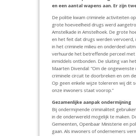
o
A
en een aantal wapens aan. Er zijn t
o
p
De politie kwam criminele activiteiten o
k
p
grote hoeveelheid drugs werd aangetrof
Amstelkade in Amstelhoek. De grote h
en het feit dat drugs werden vervoerd,
in het criminele milieu en onderdeel uit
verhuurde het betreffende perceel met 
inmiddels ontbonden. De sluiting van h
Maarten Divendal: “Om de ongewenste 
criminele circuit te doorbreken en om d
Op geen enkele wijze tolereren wij dit s
onze inwoners staat voorop.”
Gezamenlijke aanpak ondermijning
Bij ondermijnende criminaliteit gebruike
in de onderwereld mogelijk te maken. 
Gemeenten, Openbaar Ministerie en pol
gaan. Als inwoners of ondernemers ver