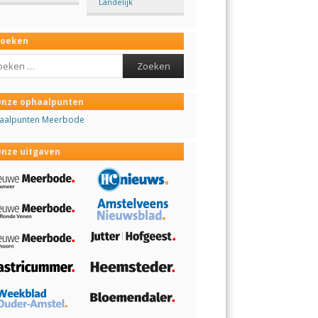
Landelijk
Zoeken
ch
nze ophaalpunten
aalpunten Meerbode
nze uitgaven