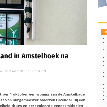
R
pand in Amstelhoek na
24
| GEPLAATST IN
DE RONDE VENEN
t per 1 oktober een woning aan de Amstelkade
last van burgemeester Maarten Divendal. Bij een
veelheid drugs en gereguleerde geneesmiddelen