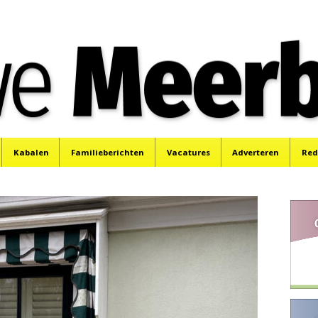
e
Mijdrecht, Uithoorn en De Kwakel.
Kabalen
Familieberichten
Vacatures
Adverteren
Red