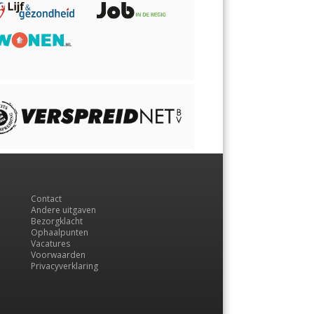
Contact
Andere uitgaven
Bezorgklacht
Ophaalpunten
Vacatures
Voorwaarden
Privacyverklaring