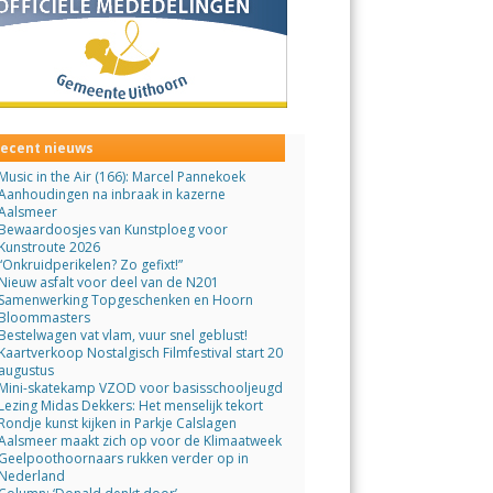
ecent nieuws
Music in the Air (166): Marcel Pannekoek
Aanhoudingen na inbraak in kazerne
Aalsmeer
Bewaardoosjes van Kunstploeg voor
Kunstroute 2026
“Onkruidperikelen? Zo gefixt!”
Nieuw asfalt voor deel van de N201
Samenwerking Topgeschenken en Hoorn
Bloommasters
Bestelwagen vat vlam, vuur snel geblust!
Kaartverkoop Nostalgisch Filmfestival start 20
augustus
Mini-skatekamp VZOD voor basisschooljeugd
Lezing Midas Dekkers: Het menselijk tekort
Rondje kunst kijken in Parkje Calslagen
Aalsmeer maakt zich op voor de Klimaatweek
Geelpoothoornaars rukken verder op in
Nederland