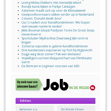
Lezing Midas Dekkers: Het menselijk tekort
Rondje kunst kijken in Parkje Calslagen
Aalsmeer maakt zich op voor de Klimaatweek
Geelpoothoornaars rukken verder op in Nederland
Column: ‘Donald denkt door’
Uur U nadert voor KunstRondeVenen: ‘We hopen
snel nieuwe ruimte te vinden’
Jikke Bouman blaast Paviljoen Toren De Grote Sniep
nieuw leven in
Sportcluster Mijdrechtse Dwarsweg lijkt vorm te
krijgen
Zomerse expositie in galerie KunstRondeVenen
Drie kunstenaars exposeren op Fort bij Nigtevecht
Dagje weg deze zomer? Pak een deelauto!
Vrijwilligers vormen kloppend hart van Filmtheater
Gerrit
De Bertram in Legmeer voorzien van AED
Edities
Aalsmeer e.o.
De Ronde Venen