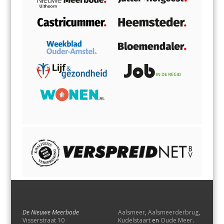
De Nieuwe Meerbode
Aalsmeer
,
Aalsmeerderbrug
,
Visserstraat 10
Kudelstaart
en
Oude Meer
.