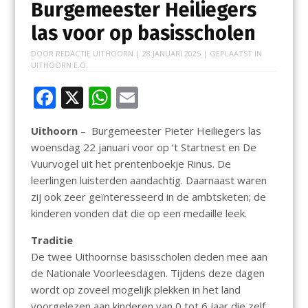
Burgemeester Heiliegers
las voor op basisscholen
DOOR
REDACTIE UITHOORN
|
28 JANUARI 2025
| GEPLAATST IN
UITHOORN E.O.
F
X
W
E
ac
h
m
Uithoorn
– Burgemeester Pieter Heiliegers las
e
at
ai
woensdag 22 januari voor op ‘t Startnest en De
b
s
l
Vuurvogel uit het prentenboekje Rinus. De
o
A
leerlingen luisterden aandachtig. Daarnaast waren
zij ook zeer geïnteresseerd in de ambtsketen; de
o
p
kinderen vonden dat die op een medaille leek.
k
p
Traditie
De twee Uithoornse basisscholen deden mee aan
de Nationale Voorleesdagen. Tijdens deze dagen
wordt op zoveel mogelijk plekken in het land
voorgelezen aan kinderen van 0 tot 6 jaar die zelf