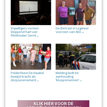
Vrijwilligers vormen
De Bertram in Legmeer
kloppend hart van
voorzien van AED
→
Filmtheater Gerrit
→
Polderfeest De Kwakel
Melding leidt tot
bewijst kracht als
aanhouding
dorpsevenement
‘klusjesmannen’
→
→