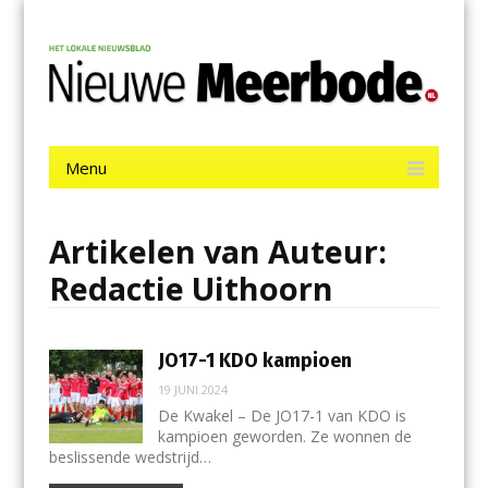
Menu
Skip
Nieuwe Meerbode
to
content
Het laatste nieuws uit Aalsmeer, De Ronde Venen, Mijdrecht,
Uithoorn en De Kwakel.
Menu
Skip
to
content
Artikelen van Auteur:
Redactie Uithoorn
JO17-1 KDO kampioen
19 JUNI 2024
De Kwakel – De JO17-1 van KDO is
kampioen geworden. Ze wonnen de
beslissende wedstrijd…