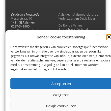
De Nieuwe Meerbode
Aalsmeer
,
Aalsmeerderbrug
,
Visserstraat 10
Kudelstaart
en
Oude Meer
.
1431 GJ Aalsmeer
De Ronde Venen
,
0297-341900
Amstelhoek
,
De Hoef
,
info@meerbode.nl
Mijdrecht
,
Wilnis
,
Vinkeveen
,
Beheer cookie toestemming
Vrouwenakker
,
Waverveen
,
Abcoude
en
Baambrugge
.
Deze website maakt gebruik van cookies en soortgelijke functies voor
Uithoorn
en
De Kwakel
.
verwerking van informatie over uw eindapparaat en persoonlijke
gegevens. Dit omvat integratie van inhoud, externe diensten, elementen
van derden, statistische analyse, gepersonaliseerde reclame en sociale
Contact
media. Toestemming is vrijwillig en kan op elk moment worden
Andere uitgaven
ingetrokken via het pictogram linksonder.
Bezorgklacht
Ophaalpunten
Vacatures
Voorwaarden
Accepteren
Privacyverklaring
Weigeren
© GOUW Uitgevers B.V.
Bekijk voorkeuren
Menu
Aalsmeer
De Ronde Venen
Uithoorn