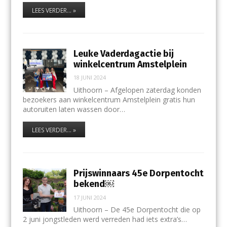
LEES VERDER... »
Leuke Vaderdagactie bij
winkelcentrum Amstelplein
18 JUNI 2024
Uithoorn – Afgelopen zaterdag konden
bezoekers aan winkelcentrum Amstelplein gratis hun
autoruiten laten wassen door…
LEES VERDER... »
Prijswinnaars 45e Dorpentocht
bekend￼
17 JUNI 2024
Uithoorn – De 45e Dorpentocht die op
2 juni jongstleden werd verreden had iets extra’s…