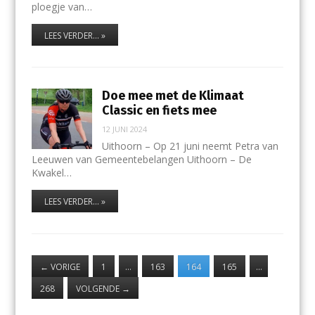
ploegje van…
LEES VERDER... »
Doe mee met de Klimaat
Classic en fiets mee
12 JUNI 2024
Uithoorn – Op 21 juni neemt Petra van
Leeuwen van Gemeentebelangen Uithoorn – De
Kwakel…
LEES VERDER... »
←
VORIGE
1
…
163
164
165
…
268
VOLGENDE
→