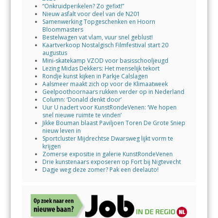
“Onkruidperikelen? Zo gefixt!”
Nieuw asfalt voor deel van de N201
Samenwerking Topgeschenken en Hoorn
Bloommasters
Bestelwagen vat vlam, vuur snel geblust!
Kaartverkoop Nostalgisch Filmfestival start 20
augustus
Mini-skatekamp VZOD voor basisschooljeugd
Lezing Midas Dekkers: Het menselijk tekort
Rondje kunst kijken in Parkje Calslagen
Aalsmeer maakt zich op voor de Klimaatweek
Geelpoothoornaars rukken verder op in Nederland
Column: ‘Donald denkt door’
Uur U nadert voor KunstRondeVenen: ‘We hopen
snel nieuwe ruimte te vinden’
Jikke Bouman blaast Paviljoen Toren De Grote Sniep
nieuw leven in
Sportcluster Mijdrechtse Dwarsweg lijkt vorm te
krijgen
Zomerse expositie in galerie KunstRondeVenen
Drie kunstenaars exposeren op Fort bij Nigtevecht
Dagje weg deze zomer? Pak een deelauto!