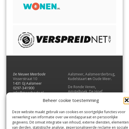
De Nieuwe Meerbode
Aalsmeer
,
Aalsmeerderbrug
,
Visserstraat 10
Kudelstaart
en
Oude Meer
.
1431 GJ Aalsmeer
De Ronde Venen
,
0297-341900
Amstelhoek
,
De Hoef
,
info@meerbode.nl
Mijdrecht
,
Wilnis
,
Vinkeveen
,
Beheer cookie toestemming
Vrouwenakker
,
Waverveen
,
Abcoude
en
Baambrugge
.
Deze website maakt gebruik van cookies en soortgelijke functies voor
Uithoorn
en
De Kwakel
.
verwerking van informatie over uw eindapparaat en persoonlijke
gegevens. Dit omvat integratie van inhoud, externe diensten, elementen
van derden, statistische analyse, gepersonaliseerde reclame en sociale