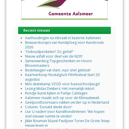
Recent nieuws
Aanhoudingen na inbraak in kazerne Aalsmeer
Bewaardoosjes van Kunstploeg voor Kunstroute
2026
“Onkruidperikelen? Zo gefixt!”
Nieuw asfalt voor deel van de N201
Samenwerking Topgeschenken en Hoorn
Bloommasters
Bestelwagen vat vlam, vuur snel geblust!
Kaartverkoop Nostalgisch Filmfestival start 20
augustus
Mini-skatekamp VZOD voor basisschooljeugd
Lezing Midas Dekkers: Het menselijk tekort
Rondje kunst kijken in Parkje Calslagen
Aalsmeer maakt zich op voor de Klimaatweek
Geelpoothoornaars rukken verder op in Nederland
Column: ‘Donald denkt door’
Uur U nadert voor KunstRondeVenen: ‘We hopen
snel nieuwe ruimte te vinden’
Jikke Bouman blaast Paviljoen Toren De Grote Sniep
nieuw leven in