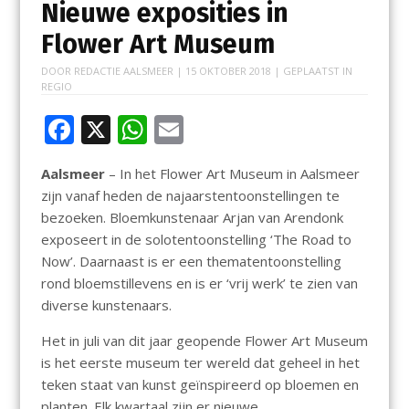
Nieuwe exposities in
Flower Art Museum
DOOR
REDACTIE AALSMEER
|
15 OKTOBER 2018
| GEPLAATST IN
REGIO
F
X
W
E
ac
h
m
Aalsmeer
– In het Flower Art Museum in Aalsmeer
e
at
ai
zijn vanaf heden de najaarstentoonstellingen te
b
s
l
bezoeken. Bloemkunstenaar Arjan van Arendonk
o
A
exposeert in de solotentoonstelling ‘The Road to
Now’. Daarnaast is er een thematentoonstelling
o
p
rond bloemstillevens en is er ‘vrij werk’ te zien van
k
p
diverse kunstenaars.
Het in juli van dit jaar geopende Flower Art Museum
is het eerste museum ter wereld dat geheel in het
teken staat van kunst geïnspireerd op bloemen en
planten. Elk kwartaal zijn er nieuwe