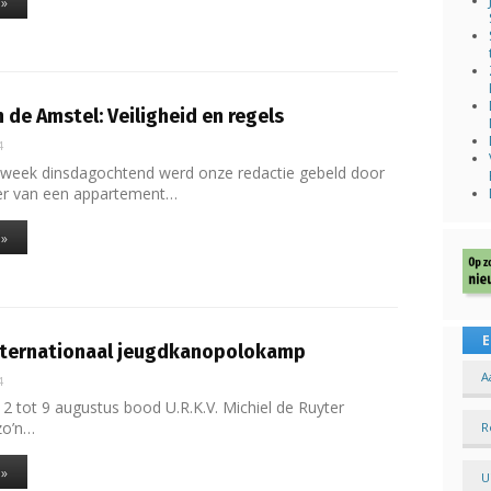
 »
de Amstel: Veiligheid en regels
4
 week dinsdagochtend werd onze redactie gebeld door
r van een appartement…
 »
E
nternationaal jeugdkanopolokamp
A
4
 2 tot 9 augustus bood U.R.K.V. Michiel de Ruyter
zo’n…
R
 »
U