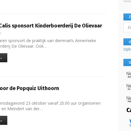
Sear
alis sponsort Kinderboerderij De Olievaar
4
jaren sponsort de praktijk van dierenarts Annemieke
O
erderij De Olievaar. Ook…
Oph
 »
O
voor de Popquiz Uithoorn
ensdagavond 23 oktober vanaf 20.00 uur organiseren
 en Meindert van der…
 »