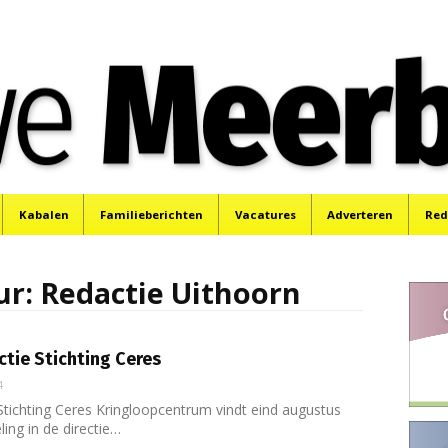
e
Mijdrecht, Uithoorn en De Kwakel.
Kabalen
Familieberichten
Vacatures
Adverteren
Red
ur:
Redactie Uithoorn
ctie Stichting Ceres
4
 Stichting Ceres Kringloopcentrum vindt eind augustus
ing in de directie…