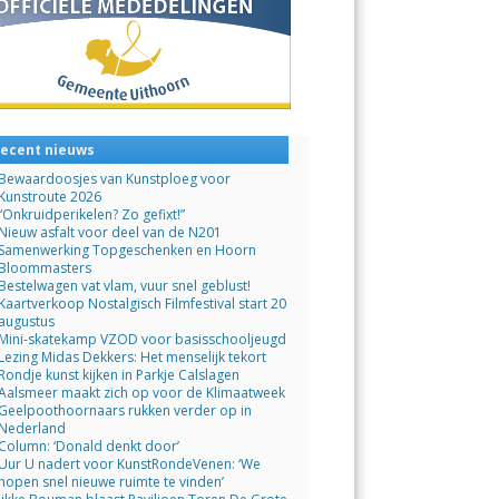
ecent nieuws
Bewaardoosjes van Kunstploeg voor
Kunstroute 2026
“Onkruidperikelen? Zo gefixt!”
Nieuw asfalt voor deel van de N201
Samenwerking Topgeschenken en Hoorn
Bloommasters
Bestelwagen vat vlam, vuur snel geblust!
Kaartverkoop Nostalgisch Filmfestival start 20
augustus
Mini-skatekamp VZOD voor basisschooljeugd
Lezing Midas Dekkers: Het menselijk tekort
Rondje kunst kijken in Parkje Calslagen
Aalsmeer maakt zich op voor de Klimaatweek
Geelpoothoornaars rukken verder op in
Nederland
Column: ‘Donald denkt door’
Uur U nadert voor KunstRondeVenen: ‘We
hopen snel nieuwe ruimte te vinden’