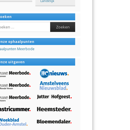
Landelijk
Zoeken
ch
nze ophaalpunten
aalpunten Meerbode
nze uitgaven