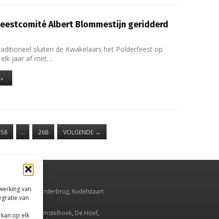
Feestcomité Albert Blommestijn geridderd
aditioneel sluiten de Kwakelaars het Polderfeest op
elk jaar af met…
 »
158
…
268
VOLGENDE
→
rwerking van
smeer
,
Aalsmeerderbrug
,
Kudelstaart
egratie van
Oude Meer
.
Ronde Venen
,
Amstelhoek
,
De Hoef
,
 kan op elk