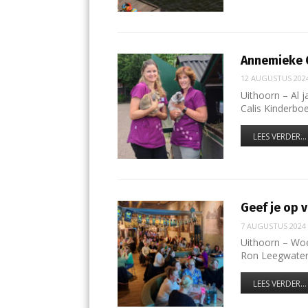
Annemieke C
12 AUGUSTUS 202
Uithoorn – Al 
Calis Kinderbo
LEES VERDER...
Geef je op 
7 AUGUSTUS 2024
Uithoorn – Wo
Ron Leegwater
LEES VERDER...