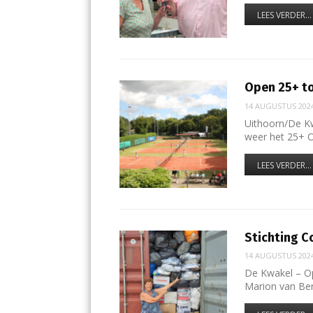
LEES VERDER...
Open 25+ to
14 AUGUSTUS 202
Uithoorn/De Kw
weer het 25+
LEES VERDER...
Stichting C
14 AUGUSTUS 202
De Kwakel – O
Marion van Ber