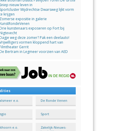
Jikke Bouman blaast Paviljoen Toren De Grote
Sniep nieuw leven in
Sportcluster Mijdrechtse Dwarsweg lijkt vorm
te krijgen
Zomerse expositie in galerie
KunstRondeVenen
Drie kunstenaars exposeren op Fort bij
Nigtevecht
Dagje weg deze zomer? Pak een deelauto!
Vrijwilligers vormen kloppend hart van
Filmtheater Gerrit
De Bertram in Legmeer voorzien van AED
dities
alsmeer e.o.
De Ronde Venen
egio
Sport
ithoorn e.o.
Zakelijk-Nieuws-