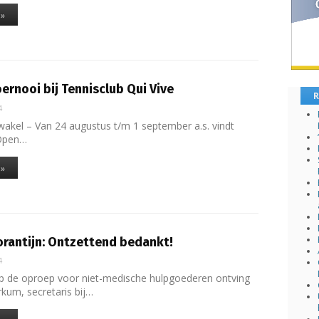
 »
ernooi bij Tennisclub Qui Vive
R
4
akel – Van 24 augustus t/m 1 september a.s. vindt
 Open…
 »
orantijn: Ontzettend bedankt!
4
p de oproep voor niet-medische hulpgoederen ontving
kum, secretaris bij…