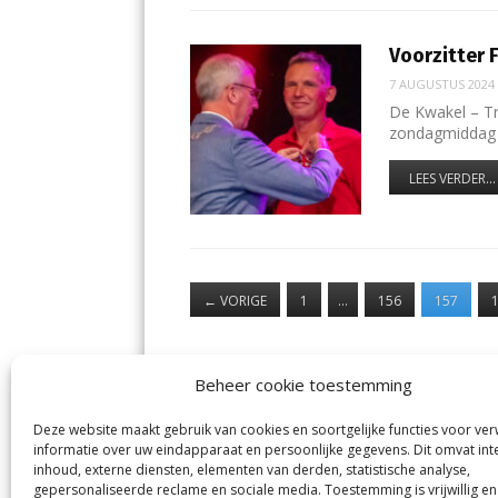
Voorzitter 
7 AUGUSTUS 2024
De Kwakel – Tr
zondagmiddag 
LEES VERDER...
←
VORIGE
1
…
156
157
Beheer cookie toestemming
Deze website maakt gebruik van cookies en soortgelijke functies voor ve
De Nieuwe Meerbode
Aal
informatie over uw eindapparaat en persoonlijke gegevens. Dit omvat int
Visserstraat 10
en
inhoud, externe diensten, elementen van derden, statistische analyse,
1431 GJ Aalsmeer
De 
0297-341900
gepersonaliseerde reclame en sociale media. Toestemming is vrijwillig en