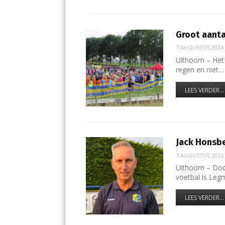
Groot aanta
7 AUGUSTUS 2024
Uithoorn – Het
regen en niet…
LEES VERDER...
Jack Honsbe
7 AUGUSTUS 2024
Uithoorn – Do
voetbal is Leg
LEES VERDER...