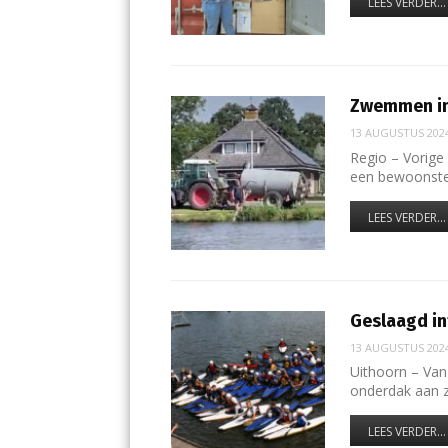
LEES VERDER...
Zwemmen in 
13 AUGUSTUS 202
Regio – Vorige
een bewoonste
LEES VERDER...
Geslaagd i
13 AUGUSTUS 202
Uithoorn – Van
onderdak aan 
LEES VERDER...