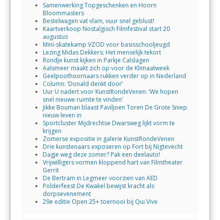
Samenwerking Topgeschenken en Hoorn
Bloommasters
Bestelwagen vat vlam, vuur snel geblust!
Kaartverkoop Nostalgisch Filmfestival start 20
augustus
Mini-skatekamp VZOD voor basisschooljeugd
Lezing Midas Dekkers: Het menselijk tekort
Rondje kunst kijken in Parkje Calslagen
Aalsmeer maakt zich op voor de Klimaatweek
Geelpoothoornaars rukken verder op in Nederland
Column: ‘Donald denkt door’
Uur U nadert voor KunstRondeVenen: ‘We hopen
snel nieuwe ruimte te vinden’
Jikke Bouman blaast Paviljoen Toren De Grote Sniep
nieuw leven in
Sportcluster Mijdrechtse Dwarsweg lijkt vorm te
krijgen
Zomerse expositie in galerie KunstRondeVenen
Drie kunstenaars exposeren op Fort bij Nigtevecht
Dagje weg deze zomer? Pak een deelauto!
Vrijwilligers vormen kloppend hart van Filmtheater
Gerrit
De Bertram in Legmeer voorzien van AED
Polderfeest De Kwakel bewijst kracht als
dorpsevenement
29e editie Open 25+ toernooi bij Qui Vive