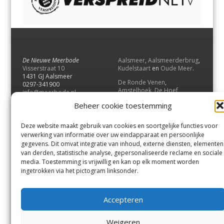
De Nieuwe Meerbode
Aalsmeer
,
Aalsmeerderbrug
,
Visserstraat 10
Kudelstaart
en
Oude Meer
.
1431 GJ Aalsmeer
De Ronde Venen
,
0297-341900
Amstelhoek
,
De Hoef
,
info@meerbode.nl
Mijdrecht
,
Wilnis
,
Vinkeveen
,
Beheer cookie toestemming
Vrouwenakker
,
Waverveen
,
Abcoude
en
Baambrugge
.
Deze website maakt gebruik van cookies en soortgelijke functies voor
Uithoorn
en
De Kwakel
.
verwerking van informatie over uw eindapparaat en persoonlijke
gegevens. Dit omvat integratie van inhoud, externe diensten, elementen
van derden, statistische analyse, gepersonaliseerde reclame en sociale
Contact
media. Toestemming is vrijwillig en kan op elk moment worden
Andere uitgaven
ingetrokken via het pictogram linksonder.
Bezorgklacht
Ophaalpunten
Vacatures
Voorwaarden
Accepteren
Privacyverklaring
Weigeren