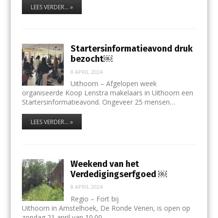
LEES VERDER... »
Startersinformatieavond druk
bezocht￼
8 APRIL 2024
Uithoorn – Afgelopen week
organiseerde Koop Lenstra makelaars in Uithoorn een
Startersinformatieavond. Ongeveer 25 mensen…
LEES VERDER... »
Weekend van het
Verdedigingserfgoed ￼
8 APRIL 2024
Regio – Fort bij
Uithoorn in Amstelhoek, De Ronde Venen, is open op
zondag 21 april van 10.00…