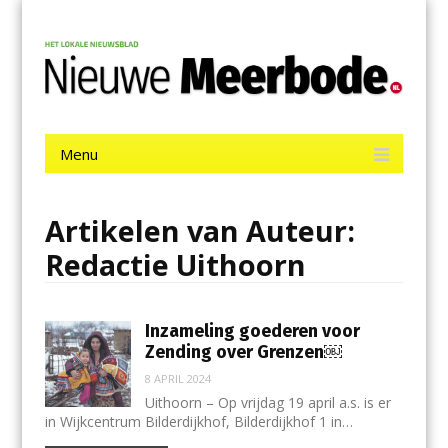
Menu
Skip
Nieuwe Meerbode
to
content
Het laatste nieuws uit Aalsmeer, De Ronde Venen, Mijdrecht,
Uithoorn en De Kwakel.
Menu
Skip
to
content
Artikelen van Auteur:
Redactie Uithoorn
Inzameling goederen voor
Zending over Grenzen￼
8 APRIL 2024
Uithoorn – Op vrijdag 19 april a.s. is er
in Wijkcentrum Bilderdijkhof, Bilderdijkhof 1 in…