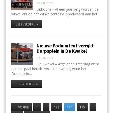
3 APRIL 2024
Uithoorn – Al een jaar lang worden de
winkeliers op het Winkelcentrum Zijdelwaard aan het…
LEES VERDER... »
Nieuwe Podiumtent verrijkt
Dorpsplein in De Kwakel
3 APRIL 2024
De Kwakel – Afgelopen zaterdag werd
een mijlpaal bereikt voor De Kwakel, waar het
Dorpsplein…
LEES VERDER... »
←
VORIGE
1
…
173
174
175
…