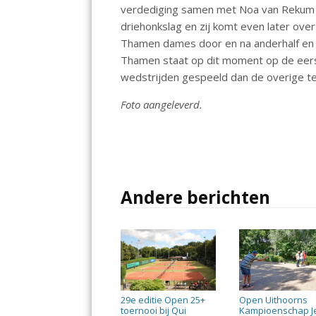
verdediging samen met Noa van Rekum l
driehonkslag en zij komt even later ove
Thamen dames door en na anderhalf en v
Thamen staat op dit moment op de eers
wedstrijden gespeeld dan de overige t
Foto aangeleverd.
Andere berichten
29e editie Open 25+
Open Uithoorns
toernooi bij Qui
Kampioenschap J