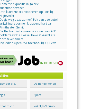
te krijgen
Zomerse expositie in galerie
KunstRondeVenen
Drie kunstenaars exposeren op Fort bij
Nigtevecht
Dagje weg deze zomer? Pak een deelauto!
Vrijwilligers vormen kloppend hart van
Filmtheater Gerrit
De Bertram in Legmeer voorzien van AED
Polderfeest De Kwakel bewijst kracht als
dorpsevenement
29e editie Open 25+ toernooi bij Qui Vive
dities
alsmeer e.o.
De Ronde Venen
egio
Sport
ithoorn e.o.
Zakelijk-Nieuws-