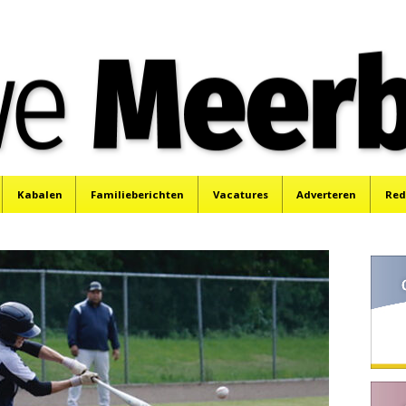
e
Mijdrecht, Uithoorn en De Kwakel.
Kabalen
Familieberichten
Vacatures
Adverteren
Red