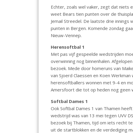
o
p
Echter, zoals wel vaker, zegt dat niets e
k
p
weet Bears tien punten over de thuispla
Jemail Streedel. De laatste drie innings
punten in Bergen. Komende zondag gaan
Nieuw-Vennep.
Herensoftbal 1
Met pas vijf gespeelde wedstrijden mo
overwinning nog binnenhalen. Afgelopen
bezoek. Mede door homeruns van Maikel
van Sjoerd Claessen en Koen Werkman w
herensoftballers wonnen met 9-4 en mo
Amersfoort die tot op heden nog geen
Softbal Dames 1
Ook Softbal Dames 1 van Thamen heeft 
wedstrijd was van 13 mei tegen UVV D
bezoek bij Thamen, tijd om iets recht 
uit de startblokken en de verdediging 