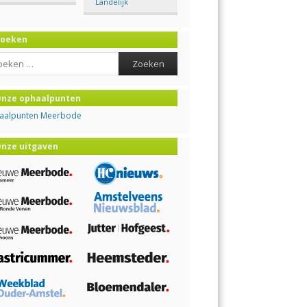
Landelijk
Zoeken
ch
nze ophaalpunten
aalpunten Meerbode
nze uitgaven