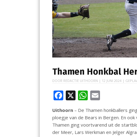
Thamen Honkbal Here
DOOR
REDACTIE UITHOORN
|
12 JUNI 2024
| GEPLA
F
X
W
E
ac
h
m
Uithoorn
– De Thamen honkballers gin
e
at
ai
ploegje van de Bears in Bergen. En ook
b
s
l
Thamen ging voortvarend uit de startb
o
A
der Meer, Lars Werkman en Jelger Algra