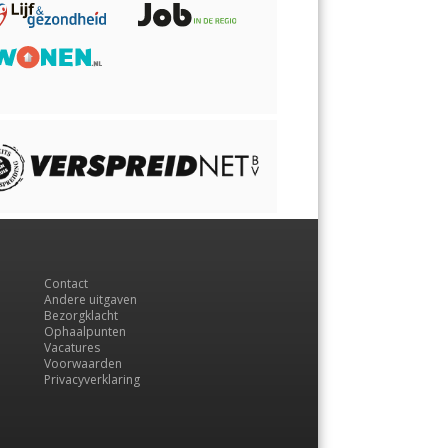
Contact
Andere uitgaven
Bezorgklacht
Ophaalpunten
Vacatures
Voorwaarden
Privacyverklaring