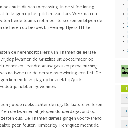
n ook nu is dit van toepassing. In de vijfde inning
at te krijgen op het pitchen van Lars Werkman en
 weten beide teams niet meer te scoren en blijven de
 de heren op bezoek bij Vennep Flyers H1 te
esten de herensoftballers van Thamen de eerste
 vrijdag kwamen de Grizzlies uit Zoetermeer op
 Benner en Leandro Anasagasti en prima pitching
as na twee uur de eerste overwinning een feit. De
gen komende vrijdag op bezoek bij Quick
 wedstrijd hebben gewonnen.
E
A
een goede reeks achter de rug. De laatste verloren
S2 en die kwamen afgelopen donderdagavond op
R
te zetten dus. De Thamen dames gingen voortvarend
maakte geen fouten. Kimberley Henriquez mocht de
U