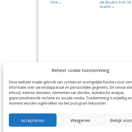
Vive
de Boules trok 36
→
teams
→
Beheer cookie toestemming
Deze website maakt gebruik van cookies en soortgelijke functies voor ve
De Nieuwe Meerbode
Aal
informatie over uw eindapparaat en persoonlijke gegevens. Dit omvat int
Visserstraat 10
en
inhoud, externe diensten, elementen van derden, statistische analyse,
1431 GJ Aalsmeer
De 
0297-341900
gepersonaliseerde reclame en sociale media. Toestemming is vrijwillig en
Mij
info@meerbode.nl
moment worden ingetrokken via het pictogram linksonder.
Vro
Ba
Uit
Accepteren
Weigeren
Bekijk voo