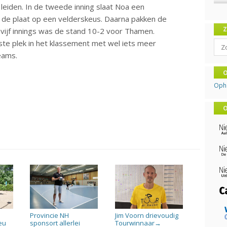
eiden. In de tweede inning slaat Noa een
r de plaat op een velderskeus. Daarna pakken de
ijf innings was de stand 10-2 voor Thamen.
Sear
te plek in het klassement met wel iets meer
eams.
O
Oph
O
Provincie NH
Jim Voorn drievoudig
eu
sponsort allerlei
Tourwinnaar
→