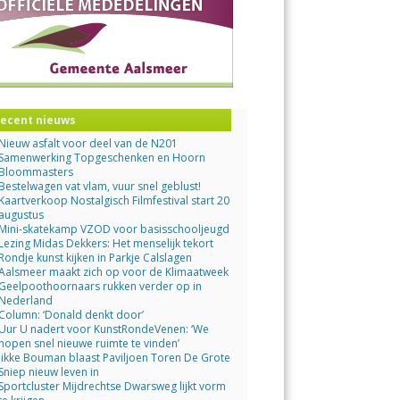
ecent nieuws
Nieuw asfalt voor deel van de N201
Samenwerking Topgeschenken en Hoorn
Bloommasters
Bestelwagen vat vlam, vuur snel geblust!
Kaartverkoop Nostalgisch Filmfestival start 20
augustus
Mini-skatekamp VZOD voor basisschooljeugd
Lezing Midas Dekkers: Het menselijk tekort
Rondje kunst kijken in Parkje Calslagen
Aalsmeer maakt zich op voor de Klimaatweek
Geelpoothoornaars rukken verder op in
Nederland
Column: ‘Donald denkt door’
Uur U nadert voor KunstRondeVenen: ‘We
hopen snel nieuwe ruimte te vinden’
Jikke Bouman blaast Paviljoen Toren De Grote
Sniep nieuw leven in
Sportcluster Mijdrechtse Dwarsweg lijkt vorm