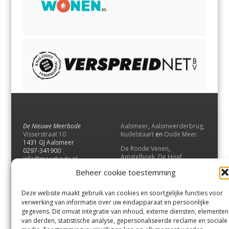
De Nieuwe Meerbode
Aalsmeer
,
Aalsmeerderbrug
,
Visserstraat 10
Kudelstaart
en
Oude Meer
.
1431 GJ Aalsmeer
De Ronde Venen
,
0297-341900
Amstelhoek
,
De Hoef
,
info@meerbode.nl
Mijdrecht
,
Wilnis
,
Vinkeveen
,
Beheer cookie toestemming
Vrouwenakker
,
Waverveen
,
Abcoude
en
Baambrugge
.
Deze website maakt gebruik van cookies en soortgelijke functies voor
Uithoorn
en
De Kwakel
.
verwerking van informatie over uw eindapparaat en persoonlijke
gegevens. Dit omvat integratie van inhoud, externe diensten, elementen
van derden, statistische analyse, gepersonaliseerde reclame en sociale
Contact