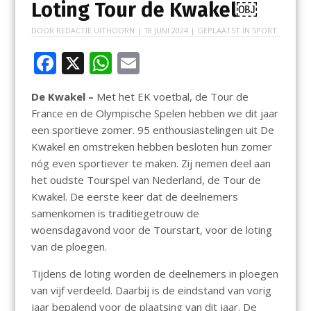
Loting Tour de Kwakel￼
DOOR
REDACTIE UITHOORN
|
18 JUNI 2024
| GEPLAATST IN
SPORT
F
X
W
E
ac
h
m
De Kwakel –
Met het EK voetbal, de Tour de
e
at
ai
France en de Olympische Spelen hebben we dit jaar
b
s
l
een sportieve zomer. 95 enthousiastelingen uit De
o
A
Kwakel en omstreken hebben besloten hun zomer
nóg even sportiever te maken. Zij nemen deel aan
o
p
het oudste Tourspel van Nederland, de Tour de
k
p
Kwakel. De eerste keer dat de deelnemers
samenkomen is traditiegetrouw de
woensdagavond voor de Tourstart, voor de loting
van de ploegen.
Tijdens de loting worden de deelnemers in ploegen
van vijf verdeeld. Daarbij is de eindstand van vorig
jaar bepalend voor de plaatsing van dit jaar. De