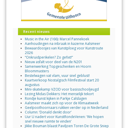
Recent nieuws
Music in the Air (166): Marcel Pannekoek
Aanhoudingen na inbraak in kazerne Aalsmeer
Bewaardoosjes van Kunstploeg voor Kunstroute
2026
“Onkruidperikelen? Zo gefixt!”
Nieuw asfalt voor deel van de N201
Samenwerking Topgeschenken en Hoorn
Bloommasters
Bestelwagen vat vlam, vuur snel geblust!
Kaartverkoop Nostalgisch Filmfestival start 20
augustus
Mini-skatekamp VZOD voor basisschooljeugd
Lezing Midas Dekkers: Het menselijk tekort
Rondje kunst kijken in Parkje Calslagen
Aalsmeer maakt zich op voor de Klimaatweek
Geelpoothoornaars rukken verder op in Nederland
Column: ‘Donald denkt door’
Uur U nadert voor KunstRondeVenen: ‘We hopen
snel nieuwe ruimte te vinden’
Jikke Bouman blaast Paviljoen Toren De Grote Sniep