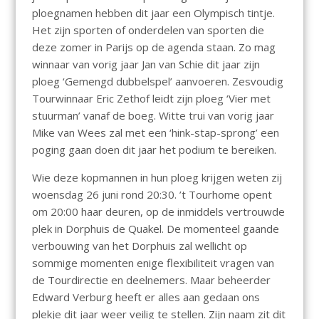
ploegnamen hebben dit jaar een Olympisch tintje.
Het zijn sporten of onderdelen van sporten die
deze zomer in Parijs op de agenda staan. Zo mag
winnaar van vorig jaar Jan van Schie dit jaar zijn
ploeg ‘Gemengd dubbelspel’ aanvoeren. Zesvoudig
Tourwinnaar Eric Zethof leidt zijn ploeg ‘Vier met
stuurman’ vanaf de boeg. Witte trui van vorig jaar
Mike van Wees zal met een ‘hink-stap-sprong’ een
poging gaan doen dit jaar het podium te bereiken.
Wie deze kopmannen in hun ploeg krijgen weten zij
woensdag 26 juni rond 20:30. ’t Tourhome opent
om 20:00 haar deuren, op de inmiddels vertrouwde
plek in Dorphuis de Quakel. De momenteel gaande
verbouwing van het Dorphuis zal wellicht op
sommige momenten enige flexibiliteit vragen van
de Tourdirectie en deelnemers. Maar beheerder
Edward Verburg heeft er alles aan gedaan ons
plekje dit jaar weer veilig te stellen. Zijn naam zit dit