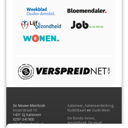
De Nieuwe Meerbode
Aalsmeer
,
Aalsmeerderbrug
,
Visserstraat 10
Kudelstaart
en
Oude Meer
.
1431 GJ Aalsmeer
De Ronde Venen
,
0297-341900
Amstelhoek
,
De Hoef
,
info@meerbode.nl
Mijdrecht
,
Wilnis
,
Vinkeveen
,