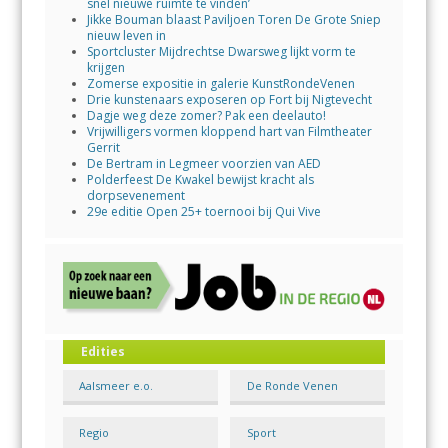
snel nieuwe ruimte te vinden’
Jikke Bouman blaast Paviljoen Toren De Grote Sniep
nieuw leven in
Sportcluster Mijdrechtse Dwarsweg lijkt vorm te
krijgen
Zomerse expositie in galerie KunstRondeVenen
Drie kunstenaars exposeren op Fort bij Nigtevecht
Dagje weg deze zomer? Pak een deelauto!
Vrijwilligers vormen kloppend hart van Filmtheater
Gerrit
De Bertram in Legmeer voorzien van AED
Polderfeest De Kwakel bewijst kracht als
dorpsevenement
29e editie Open 25+ toernooi bij Qui Vive
Edities
Aalsmeer e.o.
De Ronde Venen
Regio
Sport