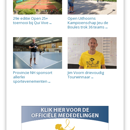
29e editie Open 25+
Open Uithoorns
toernooi bij Qui Vive
Kampioenschap Jeu de
→
Boules trok 36 teams
→
Provincie NH sponsort
Jim Voorn drievoudig
allerlei
Tourwinnaar
→
sportevenementen
→