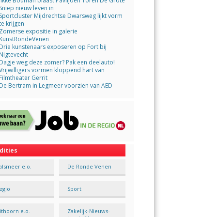
Jikke Bouman blaast Paviljoen Toren De Grote
Sniep nieuw leven in
Sportcluster Mijdrechtse Dwarsweg lijkt vorm
te krijgen
Zomerse expositie in galerie
KunstRondeVenen
Drie kunstenaars exposeren op Fort bij
Nigtevecht
Dagje weg deze zomer? Pak een deelauto!
Vrijwilligers vormen kloppend hart van
Filmtheater Gerrit
De Bertram in Legmeer voorzien van AED
dities
alsmeer e.o.
De Ronde Venen
egio
Sport
ithoorn e.o.
Zakelijk-Nieuws-