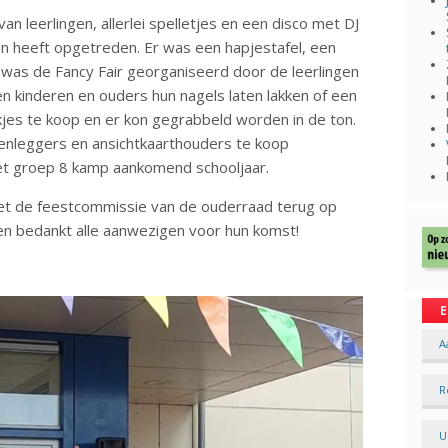
leerlingen, allerlei spelletjes en een disco met DJ
en heeft opgetreden. Er was een hapjestafel, een
r was de Fancy Fair georganiseerd door de leerlingen
en kinderen en ouders hun nagels laten lakken of een
ekjes te koop en er kon gegrabbeld worden in de ton.
nleggers en ansichtkaarthouders te koop
et groep 8 kamp aankomend schooljaar.
et de feestcommissie van de ouderraad terug op
 en bedankt alle aanwezigen voor hun komst!
E
A
R
U