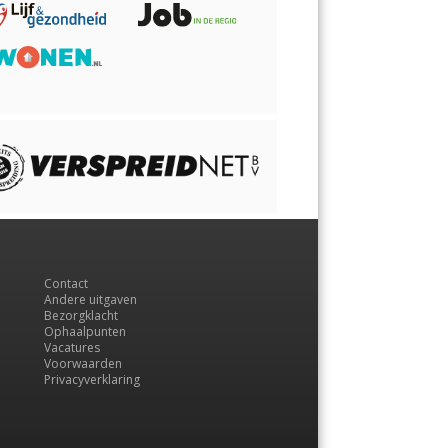
Contact
Andere uitgaven
Bezorgklacht
Ophaalpunten
Vacatures
Voorwaarden
Privacyverklaring