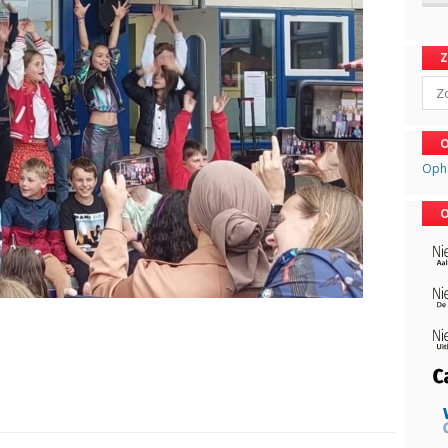
Sear
O
Oph
O