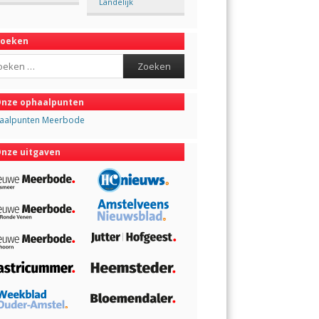
Landelijk
Zoeken
ch
nze ophaalpunten
aalpunten Meerbode
nze uitgaven