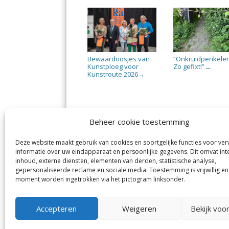
Bewaardoosjes van
“Onkruidperikele
Kunstploeg voor
Zo gefixt!”
→
Kunstroute 2026
→
Beheer cookie toestemming
Deze website maakt gebruik van cookies en soortgelijke functies voor ve
De Nieuwe Meerbode
Aal
informatie over uw eindapparaat en persoonlijke gegevens. Dit omvat int
Visserstraat 10
en
inhoud, externe diensten, elementen van derden, statistische analyse,
1431 GJ Aalsmeer
De 
0297-341900
gepersonaliseerde reclame en sociale media. Toestemming is vrijwillig en
Mij
info@meerbode.nl
moment worden ingetrokken via het pictogram linksonder.
Vro
Ba
Uit
Accepteren
Weigeren
Bekijk voo