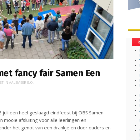
R
met fancy fair Samen Een
ST IN
AALSMEER E.O.
 juli een heel geslaagd eindfeest bij OBS Samen
 mooie afsluiting voor alle leerlingen en
onder het genot van een drankje en door ouders en