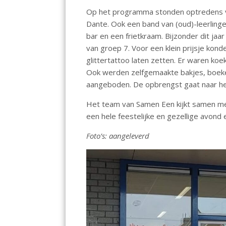
o
p
Op het programma stonden optredens van 
k
p
Dante. Ook een band van (oud)-leerling
bar en een frietkraam. Bijzonder dit jaa
van groep 7. Voor een klein prijsje kond
glittertattoo laten zetten. Er waren ko
Ook werden zelfgemaakte bakjes, boeke
aangeboden. De opbrengst gaat naar h
Het team van Samen Een kijkt samen m
een hele feestelijke en gezellige avond
Foto’s: aangeleverd