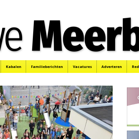
e
Mijdrecht, Uithoorn en De Kwakel.
Kabalen
Familieberichten
Vacatures
Adverteren
Red