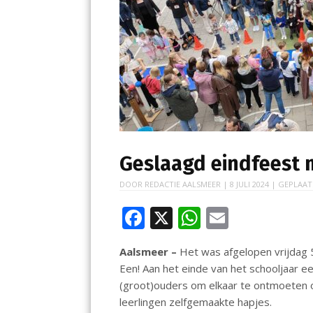
Geslaagd eindfeest 
DOOR
REDACTIE AALSMEER
|
8 JULI 2024
| GEPLAAT
F
X
W
E
ac
h
m
Aalsmeer –
Het was afgelopen vrijdag 5
e
at
ai
Een! Aan het einde van het schooljaar een
b
s
l
(groot)ouders om elkaar te ontmoeten 
o
A
leerlingen zelfgemaakte hapjes.