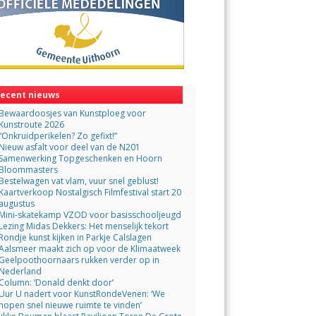
ecent nieuws
Bewaardoosjes van Kunstploeg voor
Kunstroute 2026
“Onkruidperikelen? Zo gefixt!”
Nieuw asfalt voor deel van de N201
Samenwerking Topgeschenken en Hoorn
Bloommasters
Bestelwagen vat vlam, vuur snel geblust!
Kaartverkoop Nostalgisch Filmfestival start 20
augustus
Mini-skatekamp VZOD voor basisschooljeugd
Lezing Midas Dekkers: Het menselijk tekort
Rondje kunst kijken in Parkje Calslagen
Aalsmeer maakt zich op voor de Klimaatweek
Geelpoothoornaars rukken verder op in
Nederland
Column: ‘Donald denkt door’
Uur U nadert voor KunstRondeVenen: ‘We
hopen snel nieuwe ruimte te vinden’