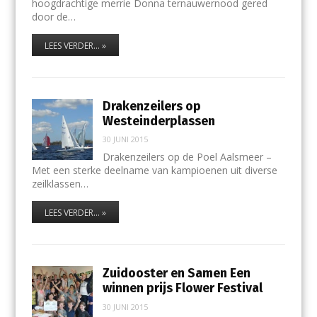
hoogdrachtige merrie Donna ternauwernood gered
door de…
LEES VERDER... »
Drakenzeilers op
Westeinderplassen
30 JUNI 2015
Drakenzeilers op de Poel Aalsmeer –
Met een sterke deelname van kampioenen uit diverse
zeilklassen…
LEES VERDER... »
Zuidooster en Samen Een
winnen prijs Flower Festival
30 JUNI 2015