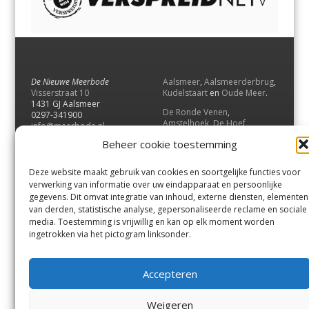
De Nieuwe Meerbode
Aalsmeer
,
Aalsmeerderbrug
,
Visserstraat 10
Kudelstaart
en
Oude Meer
.
1431 GJ Aalsmeer
De Ronde Venen
,
0297-341900
Amstelhoek
,
De Hoef
,
info@meerbode.nl
Mijdrecht
,
Wilnis
,
Vinkeveen
,
Beheer cookie toestemming
Vrouwenakker
,
Waverveen
,
Abcoude
en
Baambrugge
.
Deze website maakt gebruik van cookies en soortgelijke functies voor
Uithoorn
en
De Kwakel
.
verwerking van informatie over uw eindapparaat en persoonlijke
gegevens. Dit omvat integratie van inhoud, externe diensten, elementen
van derden, statistische analyse, gepersonaliseerde reclame en sociale
Contact
media. Toestemming is vrijwillig en kan op elk moment worden
Andere uitgaven
ingetrokken via het pictogram linksonder.
Bezorgklacht
Ophaalpunten
Vacatures
Voorwaarden
Accepteren
Privacyverklaring
Weigeren