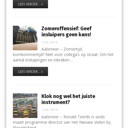
LEES VERDER... »
Zomeroffensief: Geef
insluipers geen kans!
1 JULI 2015
Aalsmeer – Zomertijd,
komkommertijd? Niet voor collega’s op straat. Om het
aantal insluipingen en inbraken…
LEES VERDER... »
Klok nog wel het juiste
instrument?
1 JULI 2015
Aalsmeer – Ronald Teerds is sinds
maart programme director van Het Nieuwe Veilen bij
FloraHolland.…