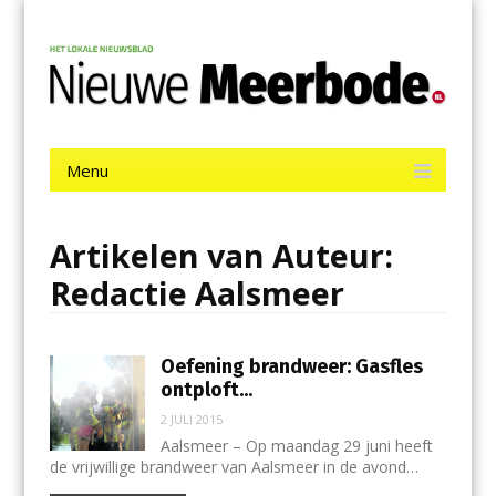
Menu
Skip
Nieuwe Meerbode
to
content
Het laatste nieuws uit Aalsmeer, De Ronde Venen, Mijdrecht,
Uithoorn en De Kwakel.
Menu
Skip
to
content
Artikelen van Auteur:
Redactie Aalsmeer
Oefening brandweer: Gasfles
ontploft…
2 JULI 2015
Aalsmeer – Op maandag 29 juni heeft
de vrijwillige brandweer van Aalsmeer in de avond…