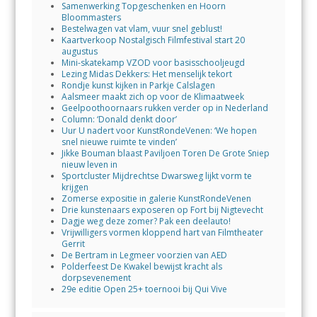
Samenwerking Topgeschenken en Hoorn
Bloommasters
Bestelwagen vat vlam, vuur snel geblust!
Kaartverkoop Nostalgisch Filmfestival start 20
augustus
Mini-skatekamp VZOD voor basisschooljeugd
Lezing Midas Dekkers: Het menselijk tekort
Rondje kunst kijken in Parkje Calslagen
Aalsmeer maakt zich op voor de Klimaatweek
Geelpoothoornaars rukken verder op in Nederland
Column: ‘Donald denkt door’
Uur U nadert voor KunstRondeVenen: ‘We hopen
snel nieuwe ruimte te vinden’
Jikke Bouman blaast Paviljoen Toren De Grote Sniep
nieuw leven in
Sportcluster Mijdrechtse Dwarsweg lijkt vorm te
krijgen
Zomerse expositie in galerie KunstRondeVenen
Drie kunstenaars exposeren op Fort bij Nigtevecht
Dagje weg deze zomer? Pak een deelauto!
Vrijwilligers vormen kloppend hart van Filmtheater
Gerrit
De Bertram in Legmeer voorzien van AED
Polderfeest De Kwakel bewijst kracht als
dorpsevenement
29e editie Open 25+ toernooi bij Qui Vive