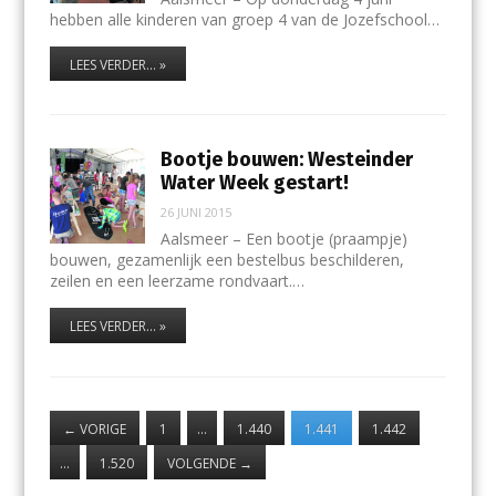
hebben alle kinderen van groep 4 van de Jozefschool…
LEES VERDER... »
Bootje bouwen: Westeinder
Water Week gestart!
26 JUNI 2015
Aalsmeer – Een bootje (praampje)
bouwen, gezamenlijk een bestelbus beschilderen,
zeilen en een leerzame rondvaart.…
LEES VERDER... »
←
VORIGE
1
…
1.440
1.441
1.442
…
1.520
VOLGENDE
→