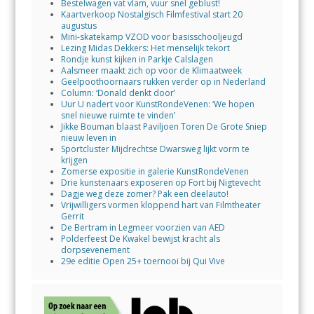
Bestelwagen vat vlam, vuur snel geblust!
Kaartverkoop Nostalgisch Filmfestival start 20
augustus
Mini-skatekamp VZOD voor basisschooljeugd
Lezing Midas Dekkers: Het menselijk tekort
Rondje kunst kijken in Parkje Calslagen
Aalsmeer maakt zich op voor de Klimaatweek
Geelpoothoornaars rukken verder op in Nederland
Column: ‘Donald denkt door’
Uur U nadert voor KunstRondeVenen: ‘We hopen
snel nieuwe ruimte te vinden’
Jikke Bouman blaast Paviljoen Toren De Grote Sniep
nieuw leven in
Sportcluster Mijdrechtse Dwarsweg lijkt vorm te
krijgen
Zomerse expositie in galerie KunstRondeVenen
Drie kunstenaars exposeren op Fort bij Nigtevecht
Dagje weg deze zomer? Pak een deelauto!
Vrijwilligers vormen kloppend hart van Filmtheater
Gerrit
De Bertram in Legmeer voorzien van AED
Polderfeest De Kwakel bewijst kracht als
dorpsevenement
29e editie Open 25+ toernooi bij Qui Vive