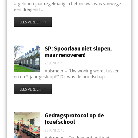
afgelopen jaar regelmatig in het nieuws was vanwege
een dreigend…
LEES VERDER... »
SP: Spoorlaan niet slopen,
maar renoveren!
26 JUNI 2015
Aalsmeer – “Uw woning wordt tussen
nu en 5 jaar gesloopt!” Dit was de boodschap…
LEES VERDER... »
Gedragsprotocol op de
Jozefschool
26 JUNI 2015
Aalsmeer – Op donderdag 4 juni