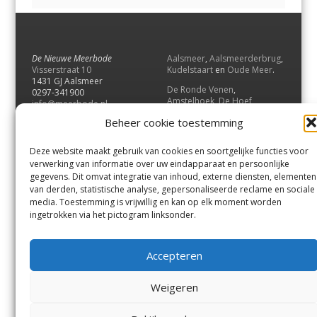
De Nieuwe Meerbode
Aalsmeer
,
Aalsmeerderbrug
,
Visserstraat 10
Kudelstaart
en
Oude Meer
.
1431 GJ Aalsmeer
De Ronde Venen
,
0297-341900
Amstelhoek
,
De Hoef
,
info@meerbode.nl
Mijdrecht
,
Wilnis
,
Vinkeveen
,
Beheer cookie toestemming
Vrouwenakker
,
Waverveen
,
Abcoude
en
Baambrugge
.
Deze website maakt gebruik van cookies en soortgelijke functies voor
Uithoorn
en
De Kwakel
.
verwerking van informatie over uw eindapparaat en persoonlijke
gegevens. Dit omvat integratie van inhoud, externe diensten, elementen
van derden, statistische analyse, gepersonaliseerde reclame en sociale
Contact
media. Toestemming is vrijwillig en kan op elk moment worden
Andere uitgaven
ingetrokken via het pictogram linksonder.
Bezorgklacht
Ophaalpunten
Vacatures
Voorwaarden
Accepteren
Privacyverklaring
Weigeren
© GOUW Uitgevers B.V.