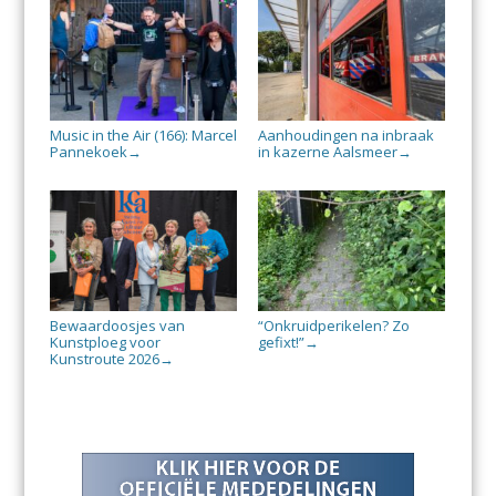
Music in the Air (166): Marcel
Aanhoudingen na inbraak
Pannekoek
in kazerne Aalsmeer
→
→
Bewaardoosjes van
“Onkruidperikelen? Zo
Kunstploeg voor
gefixt!”
→
Kunstroute 2026
→