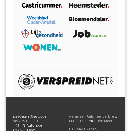
De Nieuwe Meerbode
Aalsmeer
,
Aalsmeerderbrug
,
Visserstraat 10
Kudelstaart
en
Oude Meer
.
1431 GJ Aalsmeer
De Ronde Venen
,
0297-341900