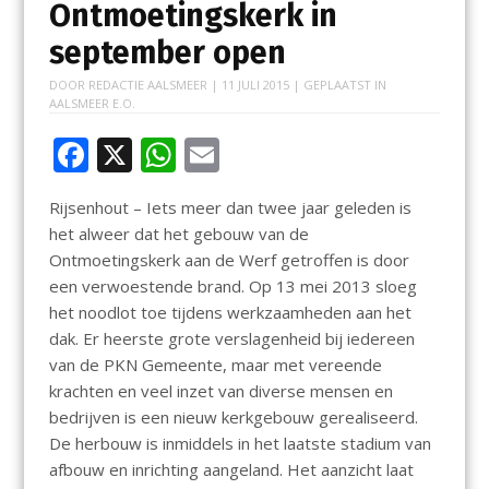
Ontmoetingskerk in
september open
DOOR
REDACTIE AALSMEER
|
11 JULI 2015
| GEPLAATST IN
AALSMEER E.O.
F
X
W
E
ac
h
m
Rijsenhout – Iets meer dan twee jaar geleden is
e
at
ai
het alweer dat het gebouw van de
b
s
l
Ontmoetingskerk aan de Werf getroffen is door
o
A
een verwoestende brand. Op 13 mei 2013 sloeg
het noodlot toe tijdens werkzaamheden aan het
o
p
dak. Er heerste grote verslagenheid bij iedereen
k
p
van de PKN Gemeente, maar met vereende
krachten en veel inzet van diverse mensen en
bedrijven is een nieuw kerkgebouw gerealiseerd.
De herbouw is inmiddels in het laatste stadium van
afbouw en inrichting aangeland. Het aanzicht laat