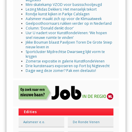
Mini-skatekamp VZOD voor basisschooljeugd
Lezing Midas Dekkers: Het menselijk tekort
Rondje kunst kijken in Parkje Calslagen
Aalsmeer maakt zich op voor de Klimaatweek
Geelpoothoornaars rukken verder op in Nederland
Column: ‘Donald denkt door’
Uur U nadert voor KunstRondeVenen: ‘We hopen
snel nieuwe ruimte te vinden’
Jikke Bouman blaast Paviljoen Toren De Grote Sniep
nieuw leven in
Sportcluster Mijdrechtse Dwarsweg lijkt vorm te
krijgen
Zomerse expositie in galerie KunstRondeVenen
Drie kunstenaars exposeren op Fort bij Nigtevecht
Dagje weg deze zomer? Pak een deelauto!
Edities
Aalsmeer e.o.
De Ronde Venen