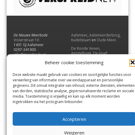
De Nieuwe Meerbode
Aalsmeer
,
Aalsmeerderbrug
,
Visserstraat 10
Kudelstaart
en
Oude Meer
.
1431 GJ Aalsmeer
De Ronde Venen
,
0297-341900
Amstelhoek
,
De Hoef
,
info@meerbode.nl
Mijdrecht
,
Wilnis
,
Vinkeveen
,
Beheer cookie toestemming
Vrouwenakker
,
Waverveen
,
Abcoude
en
Baambrugge
.
Deze website maakt gebruik van cookies en soortgelijke functies voor
Uithoorn
en
De Kwakel
.
verwerking van informatie over uw eindapparaat en persoonlijke
gegevens. Dit omvat integratie van inhoud, externe diensten, elementen
van derden, statistische analyse, gepersonaliseerde reclame en sociale
Contact
media. Toestemming is vrijwillig en kan op elk moment worden
Andere uitgaven
ingetrokken via het pictogram linksonder.
Bezorgklacht
Ophaalpunten
Vacatures
Voorwaarden
Accepteren
Privacyverklaring
Weigeren