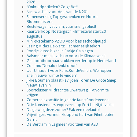
2026
“Onkruidperikelen? Zo gefixt!”
Nieuw asfalt voor deel van de N201
Samenwerking Topgeschenken en Hoorn
Bloommasters
Bestelwagen vat vlam, vuur snel geblust!
Kaartverkoop Nostalgisch Filmfestival start 20
augustus
Mini-skatekamp VZOD voor basisschooljeugd
Lezing Midas Dekkers: Het menselijk tekort
Rondje kunst kijken in Parkje Calslagen
Aalsmeer maakt zich op voor de Klimaatweek
Geelpoothoornaars rukken verder op in Nederland
Column: ‘Donald denkt door’
Uur U nadert voor KunstRondeVenen: ‘We hopen
snel nieuwe ruimte te vinden’
Jikke Bouman blaast Paviljoen Toren De Grote Sniep
nieuw leven in
Sportcluster Mijdrechtse Dwarsweg lijkt vorm te
krijgen
Zomerse expositie in galerie KunstRondeVenen
Drie kunstenaars exposeren op Fort bij Nigtevecht
Dagje weg deze zomer? Pak een deelauto!
Vrijwilligers vormen kloppend hart van Filmtheater
Gerrit
De Bertram in Legmeer voorzien van AED