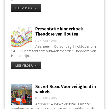
LEES VERDER... »
Presentatie kinderboek
Theodore van Houten
8 OKTOBER 2015
Aalsmeer – Op zondag 11 oktober om
14.30 uur presenteert oud-Aalsmeerder Theodore van
Houten zijn…
LEES VERDER... »
Secret Scan: Voor veiligheid in
winkels
8 OKTOBER 2015
Aalsmeer – Winkeldiefstal is niet te
voorkomen, maar de risico’s zijn wel te verkleinen als…