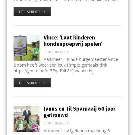
LEES VERDER... »
Vince: ‘Laat kinderen
hondenpoepvrij spelen’
7 OKTOBER 2015
Aalsmeer – Kinderburgemeester Vince
Boom heeft weer een leuk filmpje gemaakt (link
https://youtu.be/ot5EqeP4L8Y) waarin hij…
LEES VERDER... »
Janus en Til Sparnaaij 60 jaar
getrouwd
7 OKTOBER 2015
Aalsmeer – Afgelopen maandag 5