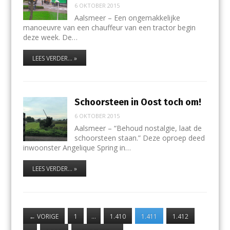
6 OKTOBER 2015
Aalsmeer – Een ongemakkelijke
manoeuvre van een chauffeur van een tractor begin
deze week. De…
LEES VERDER... »
Schoorsteen in Oost toch om!
6 OKTOBER 2015
Aalsmeer – “Behoud nostalgie, laat de
schoorsteen staan.” Deze oproep deed
inwoonster Angelique Spring in…
LEES VERDER... »
←
VORIGE
1
…
1.410
1.411
1.412