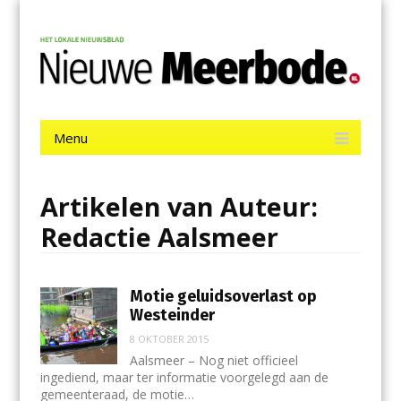
Menu
Skip
Nieuwe Meerbode
to
content
Het laatste nieuws uit Aalsmeer, De Ronde Venen, Mijdrecht,
Uithoorn en De Kwakel.
Menu
Skip
to
content
Artikelen van Auteur:
Redactie Aalsmeer
Motie geluidsoverlast op
Westeinder
8 OKTOBER 2015
Aalsmeer – Nog niet officieel
ingediend, maar ter informatie voorgelegd aan de
gemeenteraad, de motie…