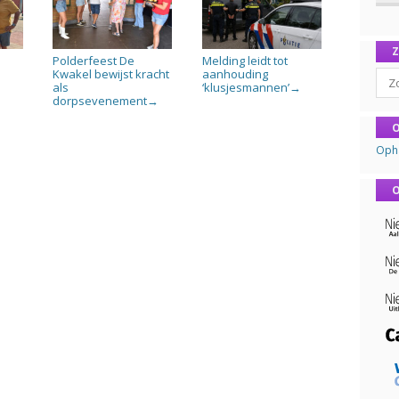
Polderfeest De
Melding leidt tot
n
Kwakel bewijst kracht
aanhouding
Sear
als
‘klusjesmannen’
→
dorpsevenement
→
O
Oph
O