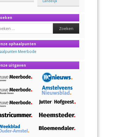
Landelijk
Zoeken
ch
nze ophaalpunten
aalpunten Meerbode
nze uitgaven