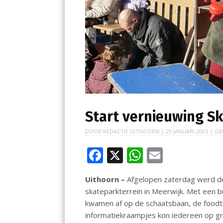
Start vernieuwing S
DOOR
REDACTIE UITHOORN
|
29 JANUARI 2025
| GE
F
X
W
E
ac
h
m
Uithoorn –
Afgelopen zaterdag werd d
e
at
ai
skateparkterrein in Meerwijk. Met een b
b
s
l
kwamen af op de schaatsbaan, de foodtr
o
A
informatiekraampjes kon iedereen op gr