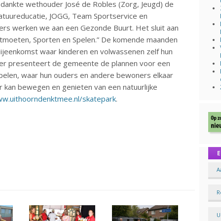
d dankte wethouder José de Robles (Zorg, Jeugd) de
atuureducatie, JOGG, Team Sportservice en
ers werken we aan een Gezonde Buurt. Het sluit aan
tmoeten, Sporten en Spelen.” De komende maanden
bijeenkomst waar kinderen en volwassenen zelf hun
er presenteert de gemeente de plannen voor een
pelen, waar hun ouders en andere bewoners elkaar
 kan bewegen en genieten van een natuurlijke
w.uithoorndenktmee.nl/skatepark
.
E
A
R
U