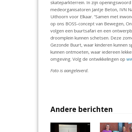
skateparkterrein. In zijn openingswoor
o
p
medeorganisatoren Jantje Beton, IVN N
k
p
Uithoorn voor Elkaar. “Samen met inwon
op ons BOSS-concept van Bewegen, On
volgen een buurtsafari en een ontwerp
droomplein kunnen schetsen. Deze zom
Gezonde Buurt, waar kinderen kunnen s
kunnen ontmoeten, waar iedereen lekker
omgeving. Volg de ontwikkelingen op
ww
Foto is aangeleverd.
Andere berichten