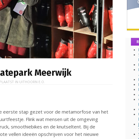
R
katepark Meerwijk
PLAATST IN
UITHOORN E.O.
e eerste stap gezet voor de metamorfose van het
uurtfeestje. Flink wat mensen uit de omgeving
uck, smoothiebikes en de knutseltent. Bij de
ote vellen ideeën opschrijven voor het nieuwe