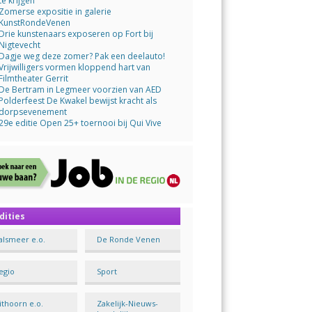
te krijgen
Zomerse expositie in galerie
KunstRondeVenen
Drie kunstenaars exposeren op Fort bij
Nigtevecht
Dagje weg deze zomer? Pak een deelauto!
Vrijwilligers vormen kloppend hart van
Filmtheater Gerrit
De Bertram in Legmeer voorzien van AED
Polderfeest De Kwakel bewijst kracht als
dorpsevenement
29e editie Open 25+ toernooi bij Qui Vive
dities
alsmeer e.o.
De Ronde Venen
egio
Sport
ithoorn e.o.
Zakelijk-Nieuws-