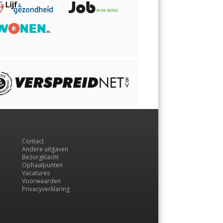
Contact
Andere uitgaven
Bezorgklacht
Ophaalpunten
Vacatures
Voorwaarden
Privacyverklaring