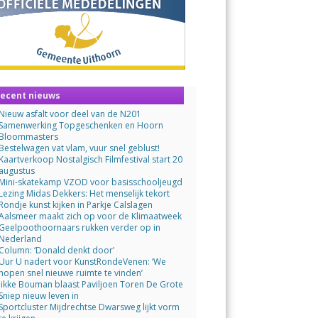
ecent nieuws
Nieuw asfalt voor deel van de N201
Samenwerking Topgeschenken en Hoorn
Bloommasters
Bestelwagen vat vlam, vuur snel geblust!
Kaartverkoop Nostalgisch Filmfestival start 20
augustus
Mini-skatekamp VZOD voor basisschooljeugd
Lezing Midas Dekkers: Het menselijk tekort
Rondje kunst kijken in Parkje Calslagen
Aalsmeer maakt zich op voor de Klimaatweek
Geelpoothoornaars rukken verder op in
Nederland
Column: ‘Donald denkt door’
Uur U nadert voor KunstRondeVenen: ‘We
hopen snel nieuwe ruimte te vinden’
Jikke Bouman blaast Paviljoen Toren De Grote
Sniep nieuw leven in
Sportcluster Mijdrechtse Dwarsweg lijkt vorm