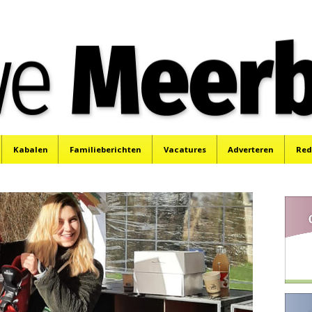
e
Mijdrecht, Uithoorn en De Kwakel.
Kabalen
Familieberichten
Vacatures
Adverteren
Red