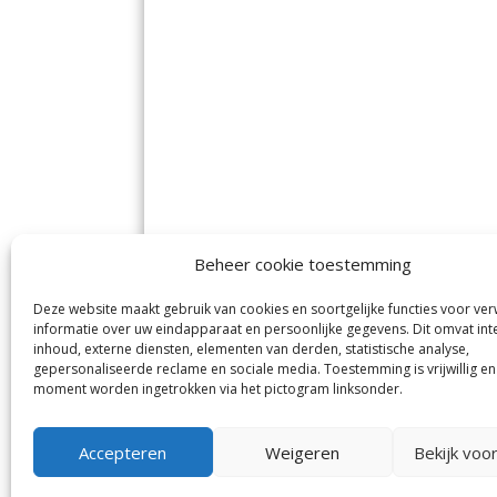
Beheer cookie toestemming
Deze website maakt gebruik van cookies en soortgelijke functies voor ve
De Nieuwe Meerbode
Aal
informatie over uw eindapparaat en persoonlijke gegevens. Dit omvat int
Visserstraat 10
en
inhoud, externe diensten, elementen van derden, statistische analyse,
1431 GJ Aalsmeer
De 
0297-341900
gepersonaliseerde reclame en sociale media. Toestemming is vrijwillig en
Mij
info@meerbode.nl
moment worden ingetrokken via het pictogram linksonder.
Vro
Ba
Uit
Accepteren
Weigeren
Bekijk voo