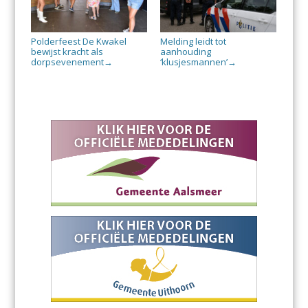
Polderfeest De Kwakel
Melding leidt tot
bewijst kracht als
aanhouding
dorpsevenement
‘klusjesmannen’
→
→