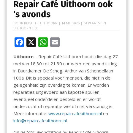
Repair Café Uithoorn ook
‘s avonds
DOOR
REDACTIE UITHOORN
|
14 MEI 2025
| GEPLAATST IN
UITHOORN E.O.
F
X
W
E
ac
h
m
Uithoorn
– Repair Café Uithoorn houdt dinsdag 27
e
at
ai
mei van 18.30 tot 21.30 uur weer een avondzitting
b
s
l
in Buurtkamer De Scheg, Arthur van Schendellaan
o
A
100a. Dit is speciaal voor mensen, die niet in de
gelegenheid zijn overdag te komen. Er worden
o
p
reparaties uitgevoerd aan kapotte spullen,
k
p
eventueel onderdelen besteld en er wordt
onderzocht of reparatie wel of niet verstandig is.
Meer informatie:
www.repaircafeuithoorn.nl
en
info@repaircafeuithoorn.nl
.
Op de foto: Avondzitting bij Repair Café Uihoorn.