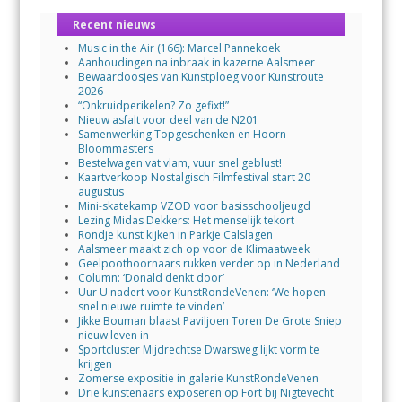
Recent nieuws
Music in the Air (166): Marcel Pannekoek
Aanhoudingen na inbraak in kazerne Aalsmeer
Bewaardoosjes van Kunstploeg voor Kunstroute
2026
“Onkruidperikelen? Zo gefixt!”
Nieuw asfalt voor deel van de N201
Samenwerking Topgeschenken en Hoorn
Bloommasters
Bestelwagen vat vlam, vuur snel geblust!
Kaartverkoop Nostalgisch Filmfestival start 20
augustus
Mini-skatekamp VZOD voor basisschooljeugd
Lezing Midas Dekkers: Het menselijk tekort
Rondje kunst kijken in Parkje Calslagen
Aalsmeer maakt zich op voor de Klimaatweek
Geelpoothoornaars rukken verder op in Nederland
Column: ‘Donald denkt door’
Uur U nadert voor KunstRondeVenen: ‘We hopen
snel nieuwe ruimte te vinden’
Jikke Bouman blaast Paviljoen Toren De Grote Sniep
nieuw leven in
Sportcluster Mijdrechtse Dwarsweg lijkt vorm te
krijgen
Zomerse expositie in galerie KunstRondeVenen
Drie kunstenaars exposeren op Fort bij Nigtevecht