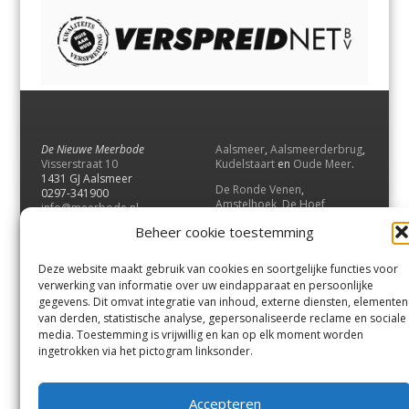
De Nieuwe Meerbode
Aalsmeer
,
Aalsmeerderbrug
,
Visserstraat 10
Kudelstaart
en
Oude Meer
.
1431 GJ Aalsmeer
De Ronde Venen
,
0297-341900
Amstelhoek
,
De Hoef
,
info@meerbode.nl
Mijdrecht
,
Wilnis
,
Vinkeveen
,
Beheer cookie toestemming
Vrouwenakker
,
Waverveen
,
Abcoude
en
Baambrugge
.
Deze website maakt gebruik van cookies en soortgelijke functies voor
Uithoorn
en
De Kwakel
.
verwerking van informatie over uw eindapparaat en persoonlijke
gegevens. Dit omvat integratie van inhoud, externe diensten, elementen
van derden, statistische analyse, gepersonaliseerde reclame en sociale
Contact
media. Toestemming is vrijwillig en kan op elk moment worden
Andere uitgaven
ingetrokken via het pictogram linksonder.
Bezorgklacht
Ophaalpunten
Vacatures
Voorwaarden
Accepteren