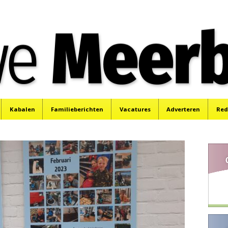
e
Mijdrecht, Uithoorn en De Kwakel.
Kabalen
Familieberichten
Vacatures
Adverteren
Red