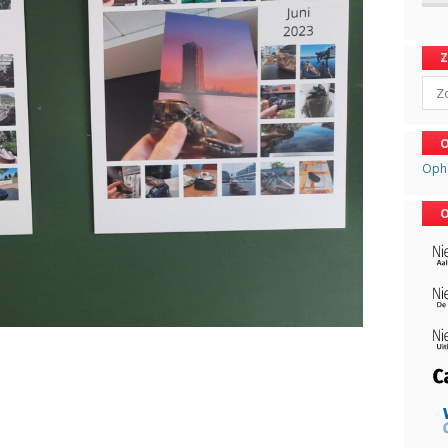
Sear
O
Oph
O