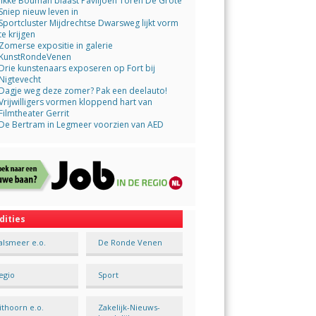
Jikke Bouman blaast Paviljoen Toren De Grote
Sniep nieuw leven in
Sportcluster Mijdrechtse Dwarsweg lijkt vorm
te krijgen
Zomerse expositie in galerie
KunstRondeVenen
Drie kunstenaars exposeren op Fort bij
Nigtevecht
Dagje weg deze zomer? Pak een deelauto!
Vrijwilligers vormen kloppend hart van
Filmtheater Gerrit
De Bertram in Legmeer voorzien van AED
dities
alsmeer e.o.
De Ronde Venen
egio
Sport
ithoorn e.o.
Zakelijk-Nieuws-