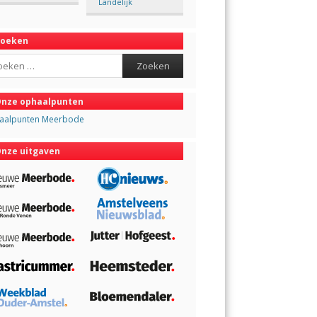
Landelijk
Zoeken
ch
nze ophaalpunten
aalpunten Meerbode
nze uitgaven