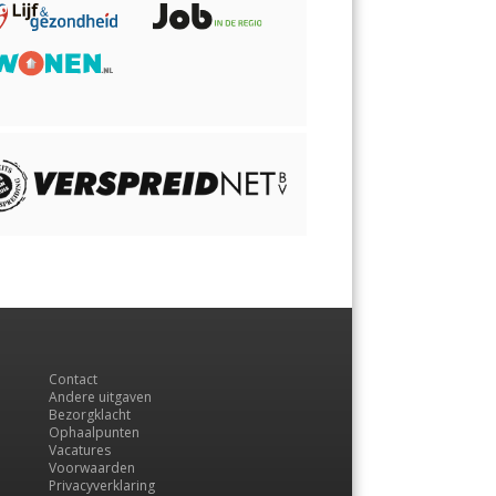
Contact
Andere uitgaven
Bezorgklacht
Ophaalpunten
Vacatures
Voorwaarden
Privacyverklaring