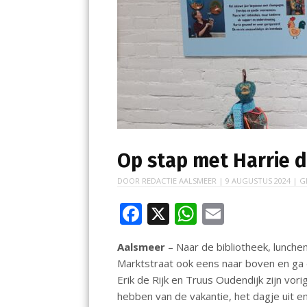
Op stap met Harrie 
DOOR
REDACTIE AALSMEER
|
9 AUGUSTUS 2024
| G
F
X
W
E
ac
h
m
Aalsmeer
– Naar de bibliotheek, lunchen
e
at
ai
Marktstraat ook eens naar boven en ga d
b
s
l
Erik de Rijk en Truus Oudendijk zijn vo
o
A
hebben van de vakantie, het dagje uit e