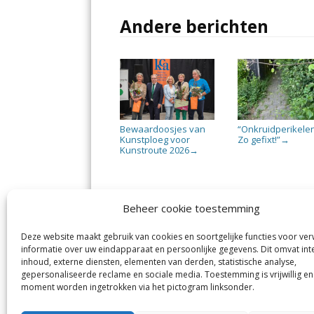
Andere berichten
Bewaardoosjes van
“Onkruidperikele
Kunstploeg voor
Zo gefixt!”
→
Kunstroute 2026
→
Beheer cookie toestemming
Deze website maakt gebruik van cookies en soortgelijke functies voor ve
De Nieuwe Meerbode
Aal
informatie over uw eindapparaat en persoonlijke gegevens. Dit omvat int
Visserstraat 10
en
inhoud, externe diensten, elementen van derden, statistische analyse,
1431 GJ Aalsmeer
De 
0297-341900
gepersonaliseerde reclame en sociale media. Toestemming is vrijwillig en
Mij
info@meerbode.nl
moment worden ingetrokken via het pictogram linksonder.
Vro
Ba