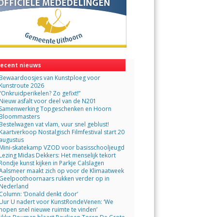
ecent nieuws
Bewaardoosjes van Kunstploeg voor
Kunstroute 2026
“Onkruidperikelen? Zo gefixt!”
Nieuw asfalt voor deel van de N201
Samenwerking Topgeschenken en Hoorn
Bloommasters
Bestelwagen vat vlam, vuur snel geblust!
Kaartverkoop Nostalgisch Filmfestival start 20
augustus
Mini-skatekamp VZOD voor basisschooljeugd
Lezing Midas Dekkers: Het menselijk tekort
Rondje kunst kijken in Parkje Calslagen
Aalsmeer maakt zich op voor de Klimaatweek
Geelpoothoornaars rukken verder op in
Nederland
Column: ‘Donald denkt door’
Uur U nadert voor KunstRondeVenen: ‘We
hopen snel nieuwe ruimte te vinden’