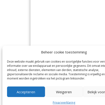
Beheer cookie toestemming
Deze website maakt gebruik van cookies en soortgelijke functies voor ve
De Nieuwe Meerbode
Aal
informatie over uw eindapparaat en persoonlijke gegevens. Dit omvat int
Visserstraat 10
en
inhoud, externe diensten, elementen van derden, statistische analyse,
1431 GJ Aalsmeer
De 
0297-341900
gepersonaliseerde reclame en sociale media. Toestemming is vrijwillig en
Mij
info@meerbode.nl
moment worden ingetrokken via het pictogram linksonder.
Vro
Ba
Uit
Accepteren
Weigeren
Bekijk voo
Privacyverklaring
© GOUW Uitgevers B.V.