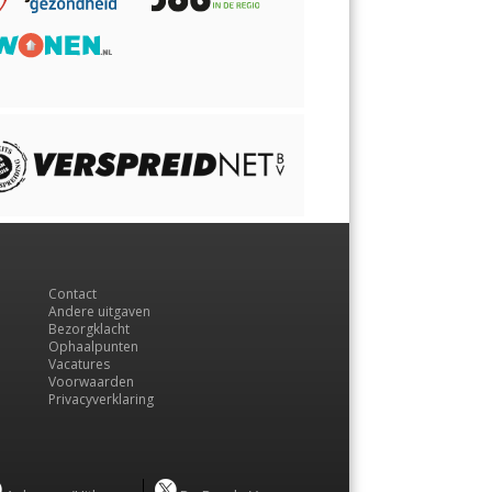
Contact
Andere uitgaven
Bezorgklacht
Ophaalpunten
Vacatures
Voorwaarden
Privacyverklaring