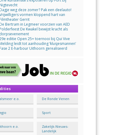
Drie kunstenaars exposeren op Fort bij
Nigtevecht
Dagje weg deze zomer? Pak een deelauto!
Vrijwilligers vormen kloppend hart van
Filmtheater Gerrit
De Bertram in Legmeer voorzien van AED
Polderfeest De Kwakel bewijst kracht als
dorpsevenement
29e editie Open 25+ toernooi bij Qui Vive
Melding leidt tot aanhouding ‘klusjesmannen’
Fase 2 E-harbour Uithoorn gerealiseerd
dities
alsmeer e.o.
De Ronde Venen
egio
Sport
ithoorn e.o.
Zakelijk-Nieuws-
Landelijk