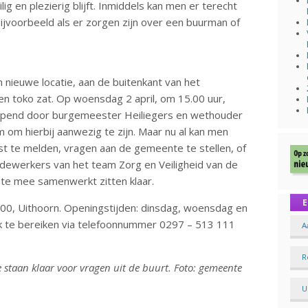
lig en plezierig blijft. Inmiddels kan men er terecht
Bijvoorbeeld als er zorgen zijn over een buurman of
 nieuwe locatie, aan de buitenkant van het
en toko zat. Op woensdag 2 april, om 15.00 uur,
eopend door burgemeester Heiliegers en wethouder
 om hierbij aanwezig te zijn. Maar nu al kan men
st te melden, vragen aan de gemeente te stellen, of
edewerkers van het team Zorg en Veiligheid van de
e mee samenwerkt zitten klaar.
E
100, Uithoorn. Openingstijden: dinsdag, woensdag en
k te bereiken via telefoonnummer 0297 – 513 111
A
R
staan klaar voor vragen uit de buurt. Foto: gemeente
U