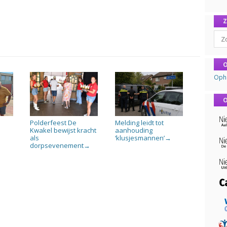
Sear
O
Oph
O
Polderfeest De
Melding leidt tot
n
Kwakel bewijst kracht
aanhouding
als
‘klusjesmannen’
→
dorpsevenement
→