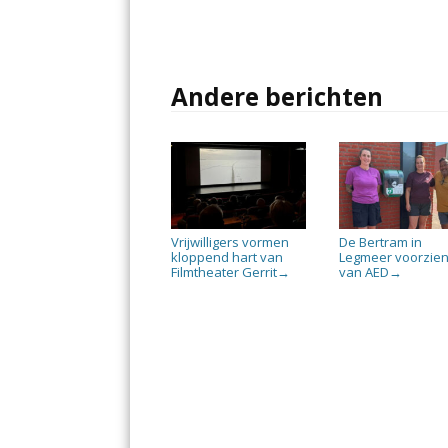
Andere berichten
Vrijwilligers vormen
De Bertram in
kloppend hart van
Legmeer voorzie
Filmtheater Gerrit
van AED
→
→