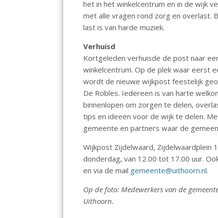
het in het winkelcentrum en in de wijk vei
o
p
met alle vragen rond zorg en overlast. 
k
p
last is van harde muziek.
Verhuisd
Kortgeleden verhuisde de post naar een
winkelcentrum. Op de plek waar eerst e
wordt de nieuwe wijkpost feestelijk g
De Robles. Iedereen is van harte welkom
binnenlopen om zorgen te delen, overla
tips en ideeën voor de wijk te delen. M
gemeente en partners waar de gemeent
Wijkpost Zijdelwaard, Zijdelwaardplein 
donderdag, van 12.00 tot 17.00 uur. Oo
en via de mail
gemeente@uithoorn.nl
.
Op de foto: Medewerkers van de gemeente 
Uithoorn.