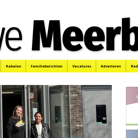
e
Mijdrecht, Uithoorn en De Kwakel.
Kabalen
Familieberichten
Vacatures
Adverteren
Red