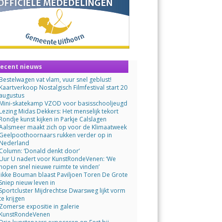
ecent nieuws
Bestelwagen vat vlam, vuur snel geblust!
Kaartverkoop Nostalgisch Filmfestival start 20
augustus
Mini-skatekamp VZOD voor basisschooljeugd
Lezing Midas Dekkers: Het menselijk tekort
Rondje kunst kijken in Parkje Calslagen
Aalsmeer maakt zich op voor de Klimaatweek
Geelpoothoornaars rukken verder op in
Nederland
Column: ‘Donald denkt door’
Uur U nadert voor KunstRondeVenen: ‘We
hopen snel nieuwe ruimte te vinden’
Jikke Bouman blaast Paviljoen Toren De Grote
Sniep nieuw leven in
Sportcluster Mijdrechtse Dwarsweg lijkt vorm
te krijgen
Zomerse expositie in galerie
KunstRondeVenen