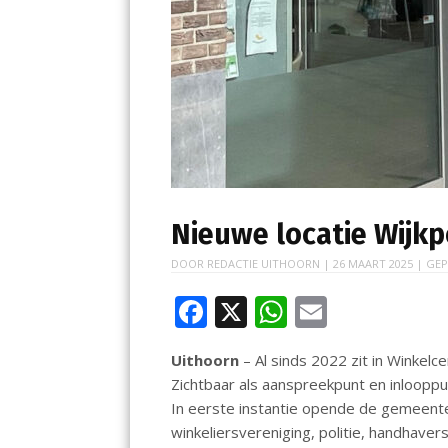
Nieuwe locatie Wijkp
DOOR
REDACTIE UITHOORN
|
26 MAART 2025
| GEP
F
X
W
E
ac
h
m
Uithoorn
– Al sinds 2022 zit in Winkel
e
at
ai
Zichtbaar als aanspreekpunt en inloopp
b
s
l
In eerste instantie opende de gemeent
o
A
winkeliersvereniging, politie, handhave