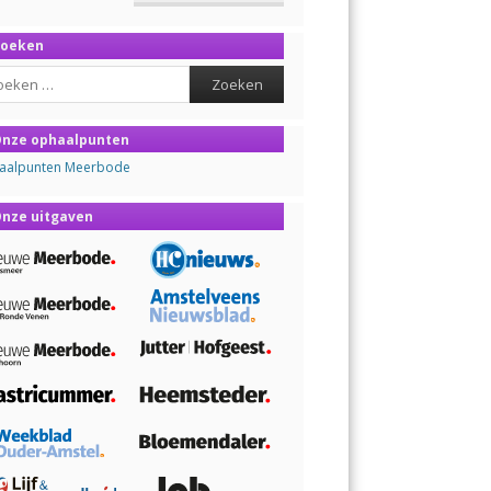
Zoeken
ch
nze ophaalpunten
aalpunten Meerbode
nze uitgaven