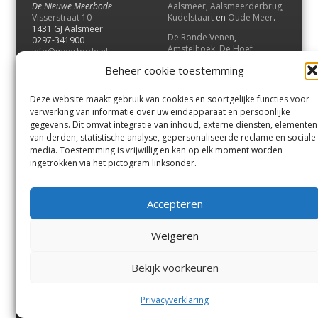
De Nieuwe Meerbode
Aalsmeer
,
Aalsmeerderbrug
,
Visserstraat 10
Kudelstaart
en
Oude Meer
.
1431 GJ Aalsmeer
De Ronde Venen
,
0297-341900
Amstelhoek
,
De Hoef
,
info@meerbode.nl
Mijdrecht
,
Wilnis
,
Vinkeveen
,
Beheer cookie toestemming
Vrouwenakker
,
Waverveen
,
Abcoude
en
Baambrugge
.
Deze website maakt gebruik van cookies en soortgelijke functies voor
Uithoorn
en
De Kwakel
.
verwerking van informatie over uw eindapparaat en persoonlijke
gegevens. Dit omvat integratie van inhoud, externe diensten, elementen
van derden, statistische analyse, gepersonaliseerde reclame en sociale
Contact
media. Toestemming is vrijwillig en kan op elk moment worden
Andere uitgaven
ingetrokken via het pictogram linksonder.
Bezorgklacht
Ophaalpunten
Vacatures
Voorwaarden
Accepteren
Privacyverklaring
Weigeren
© GOUW Uitgevers B.V.
Bekijk voorkeuren
Menu
Aalsmeer
De Ronde Venen
Uithoorn
Aalsmeer/Uithoorn
De Ronde Venen
Privacyverklaring