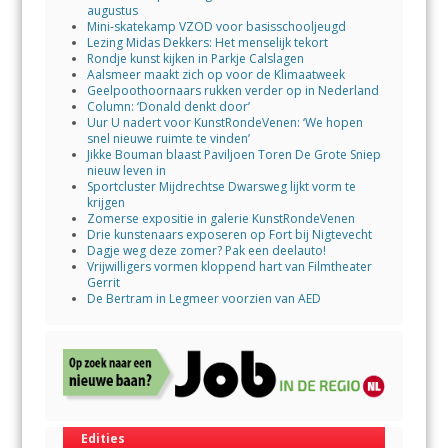
augustus
Mini-skatekamp VZOD voor basisschooljeugd
Lezing Midas Dekkers: Het menselijk tekort
Rondje kunst kijken in Parkje Calslagen
Aalsmeer maakt zich op voor de Klimaatweek
Geelpoothoornaars rukken verder op in Nederland
Column: ‘Donald denkt door’
Uur U nadert voor KunstRondeVenen: ‘We hopen
snel nieuwe ruimte te vinden’
Jikke Bouman blaast Paviljoen Toren De Grote Sniep
nieuw leven in
Sportcluster Mijdrechtse Dwarsweg lijkt vorm te
krijgen
Zomerse expositie in galerie KunstRondeVenen
Drie kunstenaars exposeren op Fort bij Nigtevecht
Dagje weg deze zomer? Pak een deelauto!
Vrijwilligers vormen kloppend hart van Filmtheater
Gerrit
De Bertram in Legmeer voorzien van AED
Edities