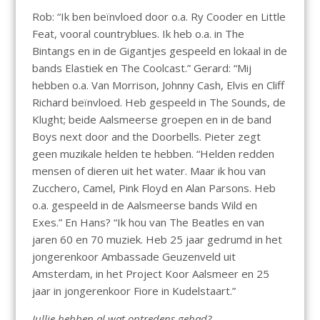
Rob: “Ik ben beïnvloed door o.a. Ry Cooder en Little
Feat, vooral countryblues. Ik heb o.a. in The
Bintangs en in de Gigantjes gespeeld en lokaal in de
bands Elastiek en The Coolcast.” Gerard: “Mij
hebben o.a. Van Morrison, Johnny Cash, Elvis en Cliff
Richard beïnvloed. Heb gespeeld in The Sounds, de
Klught; beide Aalsmeerse groepen en in de band
Boys next door and the Doorbells. Pieter zegt
geen muzikale helden te hebben. “Helden redden
mensen of dieren uit het water. Maar ik hou van
Zucchero, Camel, Pink Floyd en Alan Parsons. Heb
o.a. gespeeld in de Aalsmeerse bands Wild en
Exes.” En Hans? “Ik hou van The Beatles en van
jaren 60 en 70 muziek. Heb 25 jaar gedrumd in het
jongerenkoor Ambassade Geuzenveld uit
Amsterdam, in het Project Koor Aalsmeer en 25
jaar in jongerenkoor Fiore in Kudelstaart.”
Jullie hebben al wat optredens gehad?