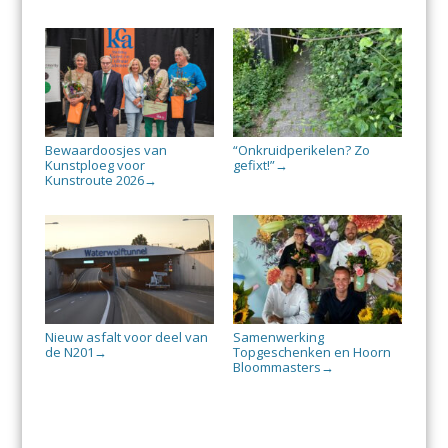
Bewaardoosjes van
“Onkruidperikelen? Zo
Kunstploeg voor
gefixt!”
→
Kunstroute 2026
→
Nieuw asfalt voor deel van
Samenwerking
de N201
Topgeschenken en Hoorn
→
Bloommasters
→