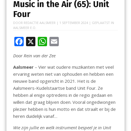
Music in the Air (65): Unit
Four
DOOR
REDACTIE AALSMEER
|
1 SEPTEMBER 2024
| GEPLAATST IN
AALSMEER E.O.
F
X
W
E
ac
h
m
Door Rein van der Zee
e
at
ai
b
s
l
Aalsmeer
– Vier wat oudere muzikanten met veel
ervaring weten niet van ophouden en hebben een
o
A
nieuwe band opgericht in 2021. Het is de
o
p
Aalsmeers-Kudelstaartse band Unit Four. Ze
k
p
hebben al enige optredens in de regio gedaan en
willen dat graag blijven doen. Vooral ongedwongen
plezier hebben is hun motto en dat straalt er bij de
heren duidelijk vanaf…
Wie zijn jullie en welk instrument bespeel je in Unit