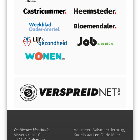
De Nieuwe Meerbode
Aalsmeer
,
Aalsmeerderbrug
,
Visserstraat 10
Kudelstaart
en
Oude Meer
.
1431 GJ Aalsmeer