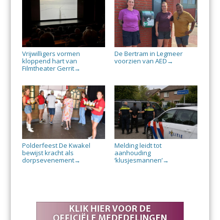
Vrijwilligers vormen
De Bertram in Legmeer
kloppend hart van
voorzien van AED
→
Filmtheater Gerrit
→
Polderfeest De Kwakel
Melding leidt tot
bewijst kracht als
aanhouding
dorpsevenement
‘klusjesmannen’
→
→