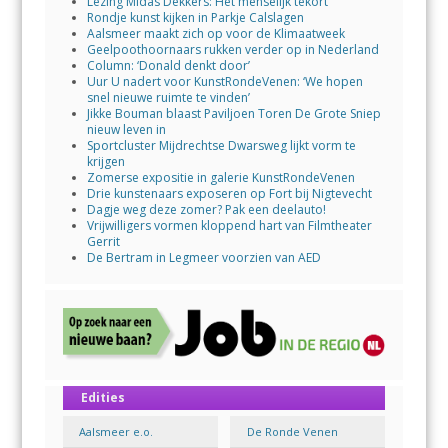
Lezing Midas Dekkers: Het menselijk tekort
Rondje kunst kijken in Parkje Calslagen
Aalsmeer maakt zich op voor de Klimaatweek
Geelpoothoornaars rukken verder op in Nederland
Column: ‘Donald denkt door’
Uur U nadert voor KunstRondeVenen: ‘We hopen
snel nieuwe ruimte te vinden’
Jikke Bouman blaast Paviljoen Toren De Grote Sniep
nieuw leven in
Sportcluster Mijdrechtse Dwarsweg lijkt vorm te
krijgen
Zomerse expositie in galerie KunstRondeVenen
Drie kunstenaars exposeren op Fort bij Nigtevecht
Dagje weg deze zomer? Pak een deelauto!
Vrijwilligers vormen kloppend hart van Filmtheater
Gerrit
De Bertram in Legmeer voorzien van AED
Edities
Aalsmeer e.o.
De Ronde Venen