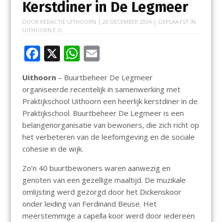
Kerstdiner in De Legmeer
DOOR
REDACTIE UITHOORN
|
20 DECEMBER 2024
| GEPLAATST IN
UITHOORN E.O.
F
X
W
E
ac
h
m
Uithoorn
– Buurtbeheer De Legmeer
e
at
ai
organiseerde recentelijk in samenwerking met
b
s
l
Praktijkschool Uithoorn een heerlijk kerstdiner in de
o
A
Praktijkschool. Buurtbeheer De Legmeer is een
belangenorganisatie van bewoners, die zich richt op
o
p
het verbeteren van de leefomgeving en de sociale
k
p
cohesie in de wijk.
Zo’n 40 buurtbewoners waren aanwezig en
genoten van een gezellige maaltijd. De muzikale
omlijsting werd gezorgd door het Dickenskoor
onder leiding van Ferdinand Beuse. Het
meerstemmige a capella koor werd door iedereen