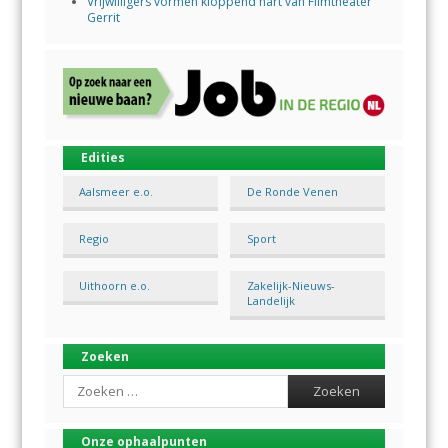
Vrijwilligers vormen kloppend hart van Filmtheater
Gerrit
Edities
Aalsmeer e.o.
De Ronde Venen
Regio
Sport
Uithoorn e.o.
Zakelijk-Nieuws-
Landelijk
Zoeken
Search
Onze ophaalpunten