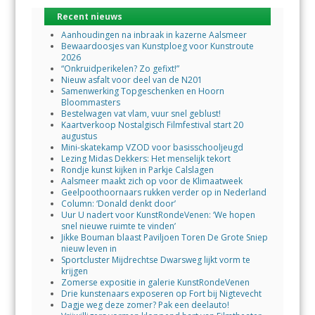
Recent nieuws
Aanhoudingen na inbraak in kazerne Aalsmeer
Bewaardoosjes van Kunstploeg voor Kunstroute
2026
“Onkruidperikelen? Zo gefixt!”
Nieuw asfalt voor deel van de N201
Samenwerking Topgeschenken en Hoorn
Bloommasters
Bestelwagen vat vlam, vuur snel geblust!
Kaartverkoop Nostalgisch Filmfestival start 20
augustus
Mini-skatekamp VZOD voor basisschooljeugd
Lezing Midas Dekkers: Het menselijk tekort
Rondje kunst kijken in Parkje Calslagen
Aalsmeer maakt zich op voor de Klimaatweek
Geelpoothoornaars rukken verder op in Nederland
Column: ‘Donald denkt door’
Uur U nadert voor KunstRondeVenen: ‘We hopen
snel nieuwe ruimte te vinden’
Jikke Bouman blaast Paviljoen Toren De Grote Sniep
nieuw leven in
Sportcluster Mijdrechtse Dwarsweg lijkt vorm te
krijgen
Zomerse expositie in galerie KunstRondeVenen
Drie kunstenaars exposeren op Fort bij Nigtevecht
Dagje weg deze zomer? Pak een deelauto!