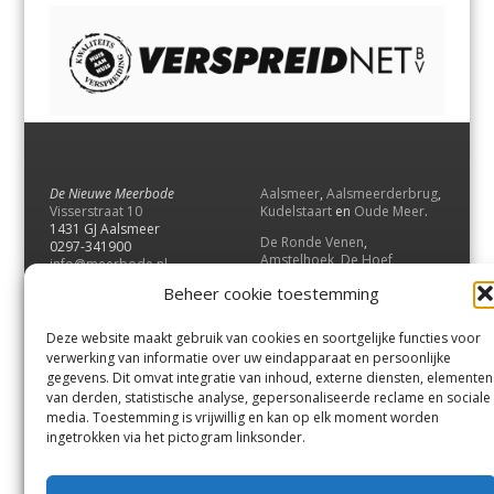
De Nieuwe Meerbode
Aalsmeer
,
Aalsmeerderbrug
,
Visserstraat 10
Kudelstaart
en
Oude Meer
.
1431 GJ Aalsmeer
De Ronde Venen
,
0297-341900
Amstelhoek
,
De Hoef
,
info@meerbode.nl
Mijdrecht
,
Wilnis
,
Vinkeveen
,
Beheer cookie toestemming
Vrouwenakker
,
Waverveen
,
Abcoude
en
Baambrugge
.
Deze website maakt gebruik van cookies en soortgelijke functies voor
Uithoorn
en
De Kwakel
.
verwerking van informatie over uw eindapparaat en persoonlijke
gegevens. Dit omvat integratie van inhoud, externe diensten, elementen
van derden, statistische analyse, gepersonaliseerde reclame en sociale
Contact
media. Toestemming is vrijwillig en kan op elk moment worden
Andere uitgaven
ingetrokken via het pictogram linksonder.
Bezorgklacht
Ophaalpunten
Vacatures
Voorwaarden