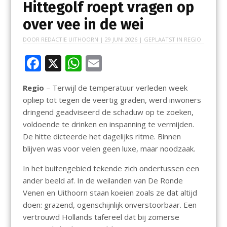
Hittegolf roept vragen op
over vee in de wei
DOOR
REDACTIE UITHOORN
|
29 JUNI 2026
| GEPLAATST IN
REGIO
F
X
W
E
ac
h
m
Regio
– Terwijl de temperatuur verleden week
e
at
ai
opliep tot tegen de veertig graden, werd inwoners
b
s
l
dringend geadviseerd de schaduw op te zoeken,
o
A
voldoende te drinken en inspanning te vermijden.
De hitte dicteerde het dagelijks ritme. Binnen
o
p
blijven was voor velen geen luxe, maar noodzaak.
k
p
In het buitengebied tekende zich ondertussen een
ander beeld af. In de weilanden van De Ronde
Venen en Uithoorn staan koeien zoals ze dat altijd
doen: grazend, ogenschijnlijk onverstoorbaar. Een
vertrouwd Hollands tafereel dat bij zomerse