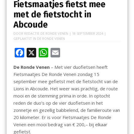
Fietsmaatjes fietst mee
met de fietstocht in
Abcoude
DOOR
REDACTIE DE RONDE VENEN
|
18 SEPTEMBER 2024
|
GEPLAATST IN
DE RONDE VENEN
F
X
W
E
ac
h
m
De Ronde Venen
– Met vier duofietsen heeft
e
at
ai
Fietsmaatjes De Ronde Venen zondag 15
b
s
l
september mee gefietst met de fietstocht van de
o
A
Lions in Abcoude. Het weer was prachtig, de route
mooi en de stemming prima in orde. In optocht
o
p
reden de duo’s op de vier duofietsen in het
k
p
zonnetje en gezellig babbelend, de familieroute van
20 kilometer. Er is voor Fietsmaatjes De Ronde
Venen een mooi bedrag van € 200,– bij elkaar
gefietst.