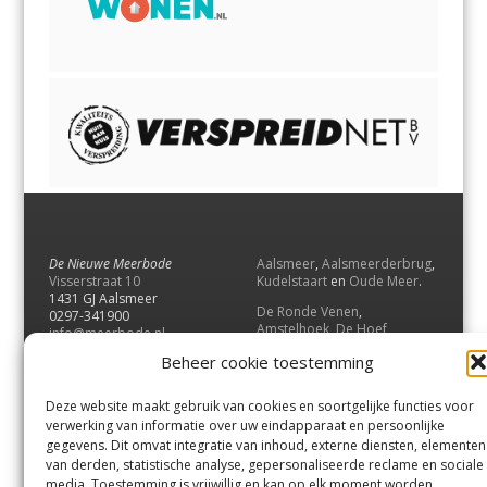
De Nieuwe Meerbode
Aalsmeer
,
Aalsmeerderbrug
,
Visserstraat 10
Kudelstaart
en
Oude Meer
.
1431 GJ Aalsmeer
De Ronde Venen
,
0297-341900
Amstelhoek
,
De Hoef
,
info@meerbode.nl
Mijdrecht
,
Wilnis
,
Vinkeveen
,
Beheer cookie toestemming
Vrouwenakker
,
Waverveen
,
Abcoude
en
Baambrugge
.
Deze website maakt gebruik van cookies en soortgelijke functies voor
Uithoorn
en
De Kwakel
.
verwerking van informatie over uw eindapparaat en persoonlijke
gegevens. Dit omvat integratie van inhoud, externe diensten, elementen
van derden, statistische analyse, gepersonaliseerde reclame en sociale
Contact
media. Toestemming is vrijwillig en kan op elk moment worden