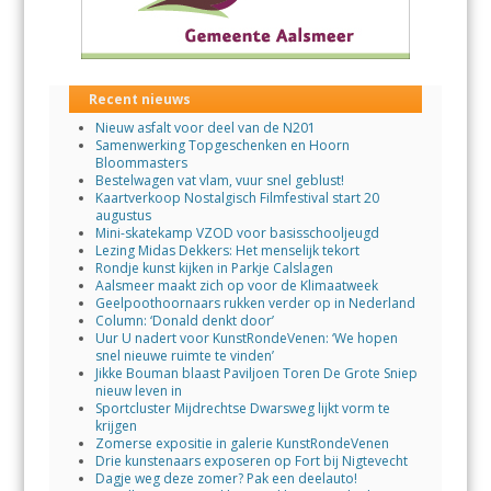
Recent nieuws
Nieuw asfalt voor deel van de N201
Samenwerking Topgeschenken en Hoorn
Bloommasters
Bestelwagen vat vlam, vuur snel geblust!
Kaartverkoop Nostalgisch Filmfestival start 20
augustus
Mini-skatekamp VZOD voor basisschooljeugd
Lezing Midas Dekkers: Het menselijk tekort
Rondje kunst kijken in Parkje Calslagen
Aalsmeer maakt zich op voor de Klimaatweek
Geelpoothoornaars rukken verder op in Nederland
Column: ‘Donald denkt door’
Uur U nadert voor KunstRondeVenen: ‘We hopen
snel nieuwe ruimte te vinden’
Jikke Bouman blaast Paviljoen Toren De Grote Sniep
nieuw leven in
Sportcluster Mijdrechtse Dwarsweg lijkt vorm te
krijgen
Zomerse expositie in galerie KunstRondeVenen
Drie kunstenaars exposeren op Fort bij Nigtevecht
Dagje weg deze zomer? Pak een deelauto!