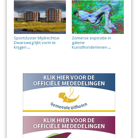
Sportcluster Mijdrechtse
Zomerse expositie in
Dwarsweg lijkt vorm te
galerie
krijgen
KunstRondeVenen
→
→